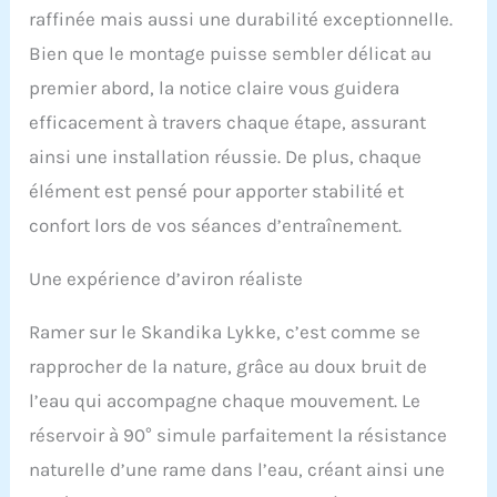
raffinée mais aussi une durabilité exceptionnelle.
plus performant. Le
niveau de résistance
Bien que le montage puisse sembler délicat au
peut être facilement
premier abord, la notice claire vous guidera
ajusté grâce à la quantité
de remplissage. ✔
efficacement à travers chaque étape, assurant
CONSTRUCTION ROBUSTE
ainsi une installation réussie. De plus, chaque
: le bois massif européen
garantit, avec le double
élément est pensé pour apporter stabilité et
rail, une stabilité
confort lors de vos séances d’entraînement.
optimale jusqu'à une
taille de 200 cm et un
Une expérience d’aviron réaliste
poids d'utilisateur de 150
kg. ✔ CONNECTIVITÉ : le
grand écran LCD clair est
Ramer sur le Skandika Lykke, c’est comme se
facile à utiliser et peut
rapprocher de la nature, grâce au doux bruit de
être connecté à une
sangle pectorale et à
l’eau qui accompagne chaque mouvement. Le
l'application Kinomap,
réservoir à 90° simule parfaitement la résistance
vendues séparément,
pour un suivi optimal de
naturelle d’une rame dans l’eau, créant ainsi une
l'entraînement. ✔ SIMPLE