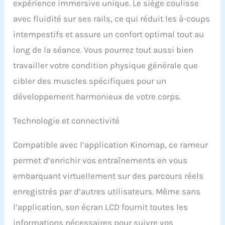
expérience immersive unique. Le siège coulisse
& CONFORTABLE : Le
rameur est doté de
avec fluidité sur ses rails, ce qui réduit les à-coups
roulettes de transport et
intempestifs et assure un confort optimal tout au
peut être facilement
rangé à la verticale. Les
long de la séance. Vous pourrez tout aussi bien
pédales réglables, le
travailler votre condition physique générale que
support pour
tablette/smartphone et
cibler des muscles spécifiques pour un
les instructions de
développement harmonieux de votre corps.
montage et d'utilisation
détaillées garantissent
Technologie et connectivité
une expérience d'aviron
tout à fait confortable.
Compatible avec l’application Kinomap, ce rameur
permet d’enrichir vos entraînements en vous
embarquant virtuellement sur des parcours réels
enregistrés par d’autres utilisateurs. Même sans
l’application, son écran LCD fournit toutes les
informations nécessaires pour suivre vos