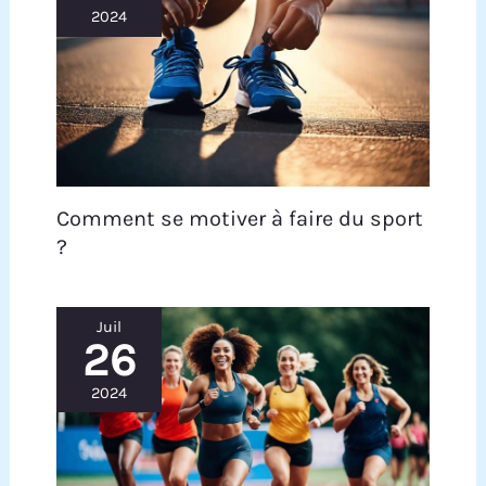
frottements et les blessures sportives,
2024
garantissant un entraînement sûr et confortable.
[Entraînement complet du corps] Un seul
mouvement active 90 % de tous les groupes
musculaires, sollicitant pleinement les jambes,
le tronc, le dos et les bras. Le réservoir d'eau de
grande capacité de 15 L permet d'ajuster
facilement la résistance pour répondre à
différentes exigences d'intensité.
Comment se motiver à faire du sport
?
Juil
26
2024