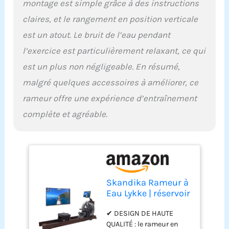
montage est simple grâce à des instructions
tablette/smartphone et
claires, et le rangement en position verticale
les instructions de
montage et d'utilisation
est un atout. Le bruit de l’eau pendant
détaillées garantissent
l’exercice est particulièrement relaxant, ce qui
une expérience d'aviron
tout à fait confortable.
est un plus non négligeable. En résumé,
malgré quelques accessoires à améliorer, ce
rameur offre une expérience d’entraînement
complète et agréable.
Skandika Rameur à
Eau Lykke | réservoir
à 90°, rameur
✔ DESIGN DE HAUTE
d'appartement en
QUALITÉ : le rameur en
Bois, Compatible