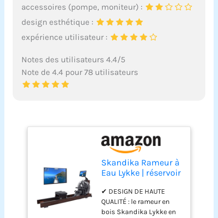
accessoires (pompe, moniteur) :
design esthétique :
expérience utilisateur :
Notes des utilisateurs 4.4/5
Note de 4.4 pour 78 utilisateurs
Skandika Rameur à
Eau Lykke | réservoir
à 90°, rameur
✔ DESIGN DE HAUTE
d'appartement en
QUALITÉ : le rameur en
Bois, Compatible
bois Skandika Lykke en
avec l'application