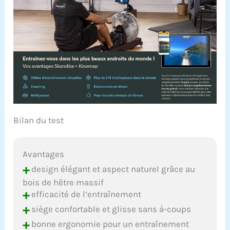
Bilan du test
Avantages
+
design élégant et aspect naturel grâce au
bois de hêtre massif
+
efficacité de l’entraînement
+
siège confortable et glisse sans à-coups
+
bonne ergonomie pour un entraînement