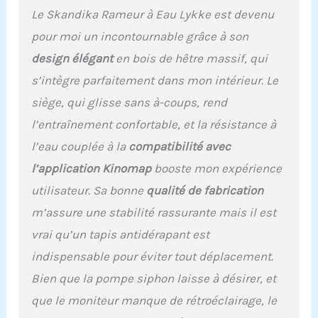
: le bois massif européen
Le Skandika Rameur à Eau Lykke est devenu
garantit, avec le double
rail, une stabilité
pour moi un incontournable grâce à son
optimale jusqu'à une
design élégant
en bois de hêtre massif, qui
taille de 200 cm et un
poids d'utilisateur de 150
s’intègre parfaitement dans mon intérieur. Le
kg. ✔ CONNECTIVITÉ : le
siège, qui glisse sans à-coups, rend
grand écran LCD clair est
facile à utiliser et peut
l’entraînement confortable, et la résistance à
être connecté à une
l’eau couplée à la
compatibilité avec
sangle pectorale et à
l'application Kinomap,
l’application Kinomap
booste mon expérience
vendues séparément,
utilisateur. Sa bonne
qualité de fabrication
pour un suivi optimal de
l'entraînement. ✔ SIMPLE
m’assure une stabilité rassurante mais il est
& CONFORTABLE : Le
vrai qu’un tapis antidérapant est
rameur est doté de
roulettes de transport et
indispensable pour éviter tout déplacement.
peut être facilement
Bien que la pompe siphon laisse à désirer, et
rangé à la verticale. Les
que le moniteur manque de rétroéclairage, le
pédales réglables, le
support pour