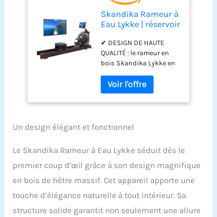
Skandika Rameur à
Eau Lykke | réservoir
à 90°, rameur
✔ DESIGN DE HAUTE
d'appartement en
QUALITÉ : le rameur en
Bois, Compatible
bois Skandika Lykke en
avec l'application
bois de hêtre de haute
Kinomap, Bois de
qualité et à l'aspect bois
hêtre Massif (Bois
intemporel convainc
Sombre)
comme partenaire
d'entraînement durable
et fait bonne figure quelle
Un design élégant et fonctionnel
que soit la pièce où il est
installé. ✔ RÉSERVOIR
Le Skandika Rameur à Eau Lykke séduit dès le
D'EAU À 90° :
premier coup d’œil grâce à son design magnifique
l'entraînement à l'aviron
proche de la nature avec
en bois de hêtre massif. Cet appareil apporte une
le réservoir innovant à
touche d’élégance naturelle à tout intérieur. Sa
90° assure, grâce à une
résistance accrue, un
structure solide garantit non seulement une allure
entraînement encore