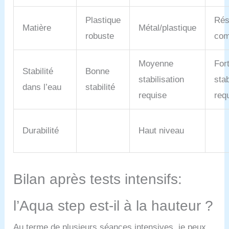
Plastique
Rés
Matière
Métal/plastique
robuste
com
Moyenne
For
Stabilité
Bonne
stabilisation
stab
dans l’eau
stabilité
requise
req
Durabilité
Haut niveau
Bilan après tests intensifs:
l’Aqua step est-il à la hauteur ?
Au terme de plusieurs séances intensives, je peux