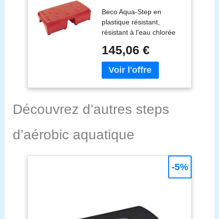
Aquatique
Beco Aqua-Step en
Élémentaire
plastique résistant,
Écoutez l'Eau Sport
résistant à l'eau chlorée
Aquagym
et aux UV, ne glisse pas.
145,06 €
Découvrez d’autres steps
d’aérobic aquatique
-5%