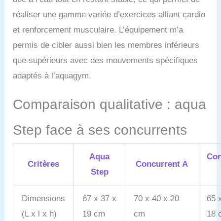
réaliser une gamme variée d’exercices alliant cardio
et renforcement musculaire. L’équipement m’a
permis de cibler aussi bien les membres inférieurs
que supérieurs avec des mouvements spécifiques
adaptés à l’aquagym.
Comparaison qualitative : aqua
Step face à ses concurrents
Aqua
Con
Critères
Concurrent A
Step
Dimensions
67 x 37 x
70 x 40 x 20
65 
(L x l x h)
19 cm
cm
18 