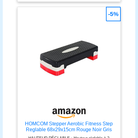
OPTIMALE : Surface antidérapante et absorbant
les chocs, patin antidérapant pour votre entière
sécurité et confort d'utilisation pendant vos
-5%
exercices TRANSPORT FACILE : Stepper d'aerobic
léger, compact, facile à ranger et à transporter
SPÉCIFICATIONS : Dim. totales : 68L x 29l x 15H
cm ; - Hauteurs possibles : 10 cm / 15 cm. Note :
Afin de garantir une bonne stabilité pendant
l'entraînement, nous vous recommandons d'utiliser
la plateforme pour des exercices de step et
d'aérobie plutôt que comme banc de musculation
pour les entraînements avec haltères, barres ou
Body Pump.
HOMCOM Stepper Aerobic Fitness Step
Reglable 68x29x15cm Rouge Noir Gris