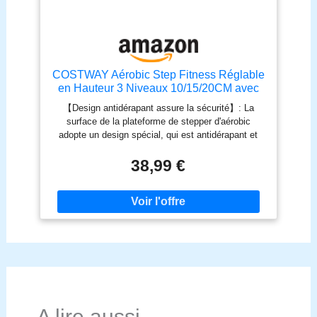
COSTWAY Aérobic Step Fitness Réglable
en Hauteur 3 Niveaux 10/15/20CM avec
Surface Antidérapant Capacité de Poids
【Design antidérapant assure la sécurité】: La
250KG pour Maison/Gym Exercice/Bureau
surface de la plateforme de stepper d'aérobic
(Noir 3 Niveaux)
adopte un design spécial, qui est antidérapant et
non-collant, offrant plus adhérence et absorbe le
choc pour éviter de glisser. De plus, les quatre
38,99 €
pieds antidérapants garantie la stabilité de la
plateforme et protège votre sol des rayures. 【3
niveaux de hauteurs ajustables】: Équipée de
quatre contremarches, vous pouvez facilement
ajuster la hauteur de votre stepper d'aérobic entre
10cm, 15cm et 20cm. Elle permet de renforcer
l’entraînement, de brûler plus de calories, et vous
encourage à atteindre de nouveaux objectifs de
fitness. Son installation et désassemblage ce font
très facilement, économisant votre temps et
énergie. 【Matériau solide et durable】: Fabriquée
A lire aussi