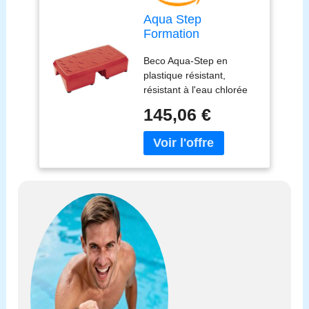
Aqua Step
Formation
Aquatique
Beco Aqua-Step en
Élémentaire
plastique résistant,
Écoutez l'Eau Sport
résistant à l'eau chlorée
Aquagym
et aux UV, ne glisse pas.
145,06 €