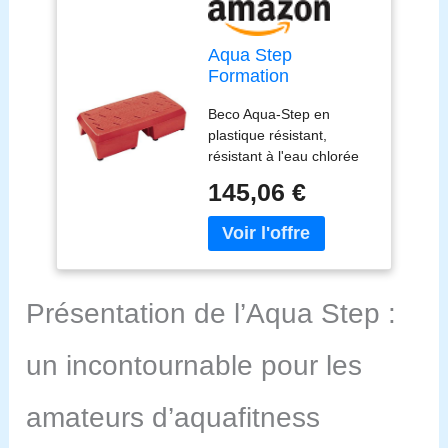
Aqua Step
Formation
Aquatique
Beco Aqua-Step en
Élémentaire
plastique résistant,
Écoutez l'Eau Sport
résistant à l'eau chlorée
Aquagym
et aux UV, ne glisse pas.
145,06 €
Présentation de l’Aqua Step :
un incontournable pour les
amateurs d’aquafitness