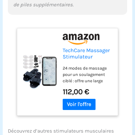
mural AC, 1 paire de
de piles supplémentaires.
pantoufles
TechCare Massager
Stimulateur
Musculaire - Unité
24 modes de massage
De Dizaines 24
pour un soulagement
Modes, Écran Tactile
ciblé : offre une large
Ems Impulsion
gamme de programmes
Massager
112,00 €
prédéfinis, y compris le
pétrissage, le
tapotement,
l'acupuncture, les
ventouses, et plus encore
pour un soulagement
Découvrez d’autres stimulateurs musculaires
efficace de la douleur et