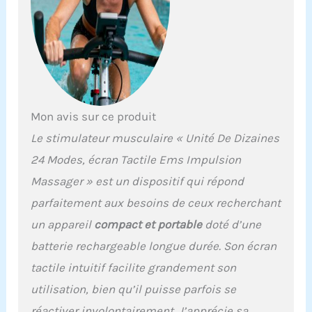
d'intensité, ce qui le rend
parfait pour les douleurs
du dos, des épaules, du
cou, des genoux ou des
jambes. Écran tactile et
interface facile à utiliser :
l'écran tactile intuitif
Mon avis sur ce produit
permet une navigation
sans effort à travers les
Le stimulateur musculaire « Unité De Dizaines
modes, l'intensité et les
24 Modes, écran Tactile Ems Impulsion
paramètres de minuterie.
Pas besoin de boutons
Massager » est un dispositif qui répond
ou de manuels
parfaitement aux besoins de ceux recherchant
compliqués. Design
portable et rechargeable :
un appareil
compact et portable
doté d’une
compact, léger et
batterie rechargeable longue durée. Son écran
alimenté par une batterie
rechargeable intégrée.
tactile intuitif facilite grandement son
Idéal pour la maison, le
utilisation, bien qu’il puisse parfois se
bureau ou les voyages.
Soulagement de la
réactiver involontairement. J’apprécie sa