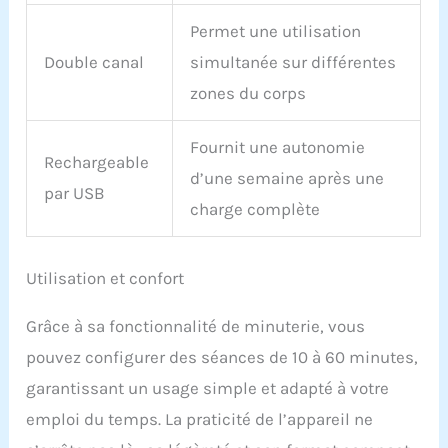
tampon, 1 câble de
Permet une utilisation
chargeur, 1 adaptateur
mural AC, 1 paire de
Double canal
simultanée sur différentes
pantoufles
zones du corps
Fournit une autonomie
Rechargeable
d’une semaine après une
par USB
charge complète
Utilisation et confort
Grâce à sa fonctionnalité de minuterie, vous
pouvez configurer des séances de 10 à 60 minutes,
garantissant un usage simple et adapté à votre
emploi du temps. La praticité de l’appareil ne