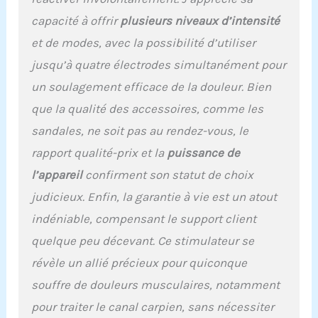
douleur des tissus
capacité à offrir
plusieurs niveaux d’intensité
profonds : la technologie
TENS et EMS
et de modes, avec la possibilité d’utiliser
cliniquement prouvée
jusqu’à quatre électrodes simultanément pour
aide à soulager la
douleur chronique, la
un soulagement efficace de la douleur. Bien
sciatique, la tendinite, la
que la qualité des accessoires, comme les
fasciite plantaire, les
douleurs musculaires et
sandales, ne soit pas au rendez-vous, le
la raideur. Contenu : 1
rapport qualité-prix et la
puissance de
appareil à écran tactile, 8
électrodes de rechange
l’appareil
confirment son statut de choix
moyennes, 1 clip de
judicieux. Enfin, la garantie à vie est un atout
ceinture coulissant, 1
indéniable, compensant le support client
support de tampon et de
fil, 2 fils de protection, 1
quelque peu décevant. Ce stimulateur se
manuel de l'utilisateur
révèle un allié précieux pour quiconque
(français non garanti), 1
guide de placement du
souffre de douleurs musculaires, notamment
tampon, 1 câble de
pour traiter le canal carpien, sans nécessiter
chargeur, 1 adaptateur