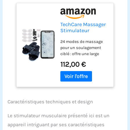
TechCare Massager
Stimulateur
Musculaire - Unité
24 modes de massage
De Dizaines 24
pour un soulagement
Modes, Écran Tactile
ciblé : offre une large
Ems Impulsion
gamme de programmes
Massager
112,00 €
prédéfinis, y compris le
pétrissage, le
tapotement,
l'acupuncture, les
ventouses, et plus encore
pour un soulagement
Caractéristiques techniques et design
efficace de la douleur et
la relaxation musculaire.
Double canal et intensité
Le stimulateur musculaire présenté ici est un
réglable : traitez deux
appareil intriguant par ses caractéristiques
zones de votre corps