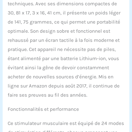
simultanément avec le
techniques. Avec ses dimensions compactes de
contrôle Tehcare Touch X
30, 81 x 17, 3 x 16, 41 cm, il présente un poids léger
sur les niveaux
de 141, 75 grammes, ce qui permet une portabilité
d'intensité, ce qui le rend
parfait pour les douleurs
optimale. Son design sobre et fonctionnel est
du dos, des épaules, du
rehaussé par un écran tactile à la fois moderne et
cou, des genoux ou des
jambes. Écran tactile et
pratique. Cet appareil ne nécessite pas de piles,
interface facile à utiliser :
étant alimenté par une batterie Lithium-ion, vous
l'écran tactile intuitif
permet une navigation
évitant ainsi la gêne de devoir constamment
sans effort à travers les
acheter de nouvelles sources d’énergie. Mis en
modes, l'intensité et les
paramètres de minuterie.
ligne sur Amazon depuis août 2017, il continue de
Pas besoin de boutons
faire ses preuves au fil des années.
ou de manuels
compliqués. Design
portable et rechargeable :
Fonctionnalités et performance
compact, léger et
alimenté par une batterie
Ce stimulateur musculaire est équipé de 24 modes
rechargeable intégrée.