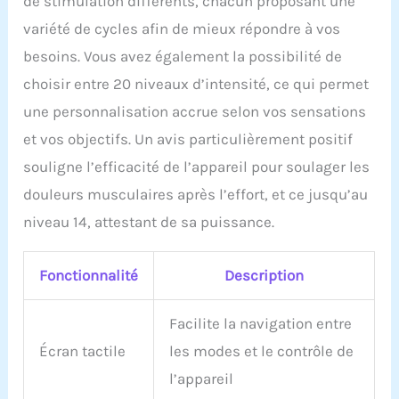
de stimulation différents, chacun proposant une
Idéal pour la maison, le
bureau ou les voyages.
variété de cycles afin de mieux répondre à vos
Soulagement de la
besoins. Vous avez également la possibilité de
douleur des tissus
profonds : la technologie
choisir entre 20 niveaux d’intensité, ce qui permet
TENS et EMS
une personnalisation accrue selon vos sensations
cliniquement prouvée
aide à soulager la
et vos objectifs. Un avis particulièrement positif
douleur chronique, la
souligne l’efficacité de l’appareil pour soulager les
sciatique, la tendinite, la
fasciite plantaire, les
douleurs musculaires après l’effort, et ce jusqu’au
douleurs musculaires et
niveau 14, attestant de sa puissance.
la raideur. Contenu : 1
appareil à écran tactile, 8
électrodes de rechange
Fonctionnalité
Description
moyennes, 1 clip de
ceinture coulissant, 1
support de tampon et de
Facilite la navigation entre
fil, 2 fils de protection, 1
Écran tactile
les modes et le contrôle de
manuel de l'utilisateur
(français non garanti), 1
l’appareil
guide de placement du