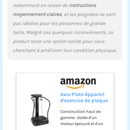
débutants et les
notamment en raison de
instructions
utilisateurs avancés
moyennement claires
, et les poignées ne sont
apprécieront cette plate-
forme de vibration, qui
pas idéales pour les personnes de grande
dispose d'un panneau de
taille. Malgré ces quelques inconvénients, ce
contrôle facile à lire,
permettant un contrôle
produit reste une option solide pour ceux
de la vitesse pratique en
cherchant à améliorer leur condition physique.
appuyant sur un bouton.
Grande plateforme :
mesurant 69,5 cm de
long x 73,7 cm de large, la
plaque vibrante extra
large de cette machine
offre beaucoup d'espace
sûr et sécurisé pour un
Axis-Plate Appareil
positionnement
d'exercice de plaque
confortable Design
de vibration pour
élégant et compact :
Construction haut de
tout le corps pour la
équipé de roues montées
gamme : dotée d'un
maison, la salle de
à l'avant pour un
moteur éprouvé et d'un
sport, le fitness
transport facile, le design
cadre en acier robuste