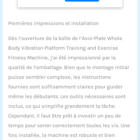
150 kg, cette plaque
vibrante de niveau
professionnel de qualité
commerciale offre 500
Premières impressions et installation
watts de puissance pour
un entraînement efficace
Dès l’ouverture de la boîte de l’Axis-Plate Whole
et à faible impact pour
Body Vibration Platform Training and Exercise
tous les niveaux de
remise en forme. La
Fitness Machine, j’ai été impressionné par la
machine est équipée
qualité de l’emballage. Bien que le montage initial
pour plus de sécurité
avec une plaque de base
puisse sembler complexe, les instructions
antidérapante
fournies sont suffisamment claires pour guider
surdimensionnée, un
cordon d'alimentation de
même les débutants. Les outils nécessaires sont
120 V mis à la terre aux
inclus, ce qui simplifie grandement la tâche.
normes américaines et
des pieds en caoutchouc
Cependant, il faut être prêt à investir un peu de
antidérapants. Vibration
temps pour serrer correctement toutes les vis. Une
intégrale du corps :
obtenez une stimulation
fois installée, la machine est robuste et bien
personnalisable pour les