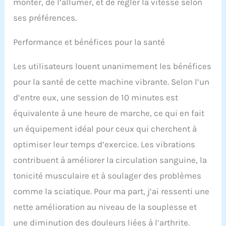
monter, de l’allumer, et de régler la vitesse selon
permettant un contrôle
ses préférences.
de la vitesse pratique en
appuyant sur un bouton.
Grande plateforme :
Performance et bénéfices pour la santé
mesurant 69,5 cm de
long x 73,7 cm de large, la
Les utilisateurs louent unanimement les bénéfices
plaque vibrante extra
large de cette machine
pour la santé de cette machine vibrante. Selon l’un
offre beaucoup d'espace
d’entre eux, une session de 10 minutes est
sûr et sécurisé pour un
équivalente à une heure de marche, ce qui en fait
positionnement
confortable Design
un équipement idéal pour ceux qui cherchent à
élégant et compact :
optimiser leur temps d’exercice. Les vibrations
équipé de roues montées
à l'avant pour un
contribuent à améliorer la circulation sanguine, la
transport facile, le design
tonicité musculaire et à soulager des problèmes
compact mais efficace de
cette machine à
comme la sciatique. Pour ma part, j’ai ressenti une
vibrations permet une
nette amélioration au niveau de la souplesse et
utilisation n'importe où,
d'une chambre à un
une diminution des douleurs liées à l’arthrite.