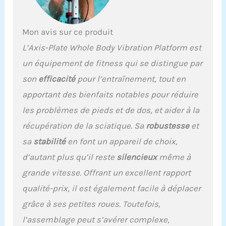
normes américaines et
des pieds en caoutchouc
antidérapants. Vibration
Mon avis sur ce produit
intégrale du corps :
L’Axis-Plate Whole Body Vibration Platform est
obtenez une stimulation
personnalisable pour les
un équipement de fitness qui se distingue par
vibrations du corps
son
efficacité
pour l’entraînement, tout en
entier avec 99 réglages de
vitesse, 3 entraînements
apportant des bienfaits notables pour réduire
préprogrammés et une
les problèmes de pieds et de dos, et aider à la
option de mode manuel.
Les poignées disposent
récupération de la sciatique. Sa
robustesse
et
de capteurs IMC intégrés
sa
stabilité
en font un appareil de choix,
pour le suivi des progrès,
et les accessoires
d’autant plus qu’il reste
silencieux
même à
incluent des bandes de
grande vitesse. Offrant un excellent rapport
résistance amovibles
pour engager le haut du
qualité-prix, il est également facile à déplacer
corps pour un
grâce à ses petites roues. Toutefois,
entraînement complet.
Utilisation facile : les
l’assemblage peut s’avérer complexe,