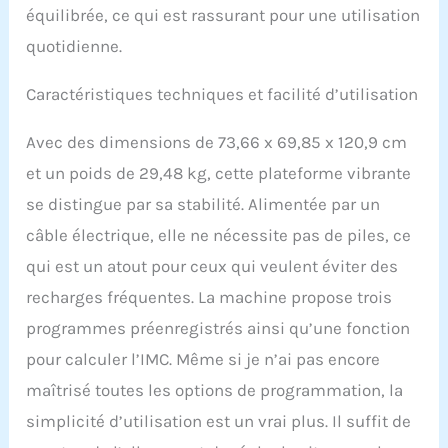
équilibrée, ce qui est rassurant pour une utilisation
vibrations du corps
entier avec 99 réglages de
quotidienne.
vitesse, 3 entraînements
préprogrammés et une
Caractéristiques techniques et facilité d’utilisation
option de mode manuel.
Les poignées disposent
Avec des dimensions de 73,66 x 69,85 x 120,9 cm
de capteurs IMC intégrés
pour le suivi des progrès,
et un poids de 29,48 kg, cette plateforme vibrante
et les accessoires
se distingue par sa stabilité. Alimentée par un
incluent des bandes de
résistance amovibles
câble électrique, elle ne nécessite pas de piles, ce
pour engager le haut du
qui est un atout pour ceux qui veulent éviter des
corps pour un
entraînement complet.
recharges fréquentes. La machine propose trois
Utilisation facile : les
programmes préenregistrés ainsi qu’une fonction
débutants et les
utilisateurs avancés
pour calculer l’IMC. Même si je n’ai pas encore
apprécieront cette plate-
maîtrisé toutes les options de programmation, la
forme de vibration, qui
dispose d'un panneau de
simplicité d’utilisation est un vrai plus. Il suffit de
contrôle facile à lire,