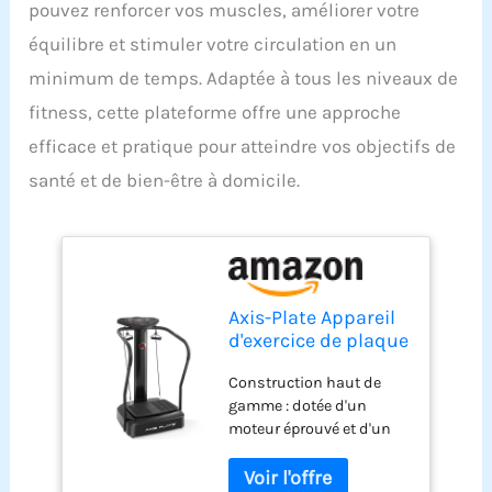
pouvez renforcer vos muscles, améliorer votre
équilibre et stimuler votre circulation en un
minimum de temps. Adaptée à tous les niveaux de
fitness, cette plateforme offre une approche
efficace et pratique pour atteindre vos objectifs de
santé et de bien-être à domicile.
Axis-Plate Appareil
d'exercice de plaque
de vibration pour
Construction haut de
tout le corps pour la
gamme : dotée d'un
maison, la salle de
moteur éprouvé et d'un
sport, le fitness
cadre en acier robuste
pour supporter jusqu'à