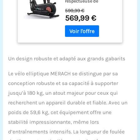
respectueuse de
Une Longueur de
l'environnement : le vélo
Pas de 47 cm, Auto-
599,99 €
elliptique E27B1 génère
générateur Ultra
569,99 €
son énergie entièrement
Silencieux avec
lui-même, sans prise de
résistance
courant ni câble. Profitez
magnétique, 16
d'une liberté maximale
Niveaux,
lors du placement et
Compatible avec
entraînez-vous à tout
Votre
Un design robuste et adapté aux grands gabarits
moment économe en
énergie et respectueux de
Le vélo elliptique MERACH se distingue par sa
l'environnement.
Résistance : 16 niveaux
conception robuste et sa capacité à supporter
de résistance
jusqu’à 180 kg, un atout majeur pour ceux qui
magnétique automatique
: équipé de 16 niveaux
recherchent un appareil durable et fiable. Avec un
finement gradués qui
poids de 59,6 kg, cet équipement offre une
s'adaptent
automatiquement à votre
stabilité impressionnante, même lors
cours dans l'application
d’entraînements intensifs. La longueur de foulée
MERACH ou Kinomap. Ce
vélo elliptique intelligent