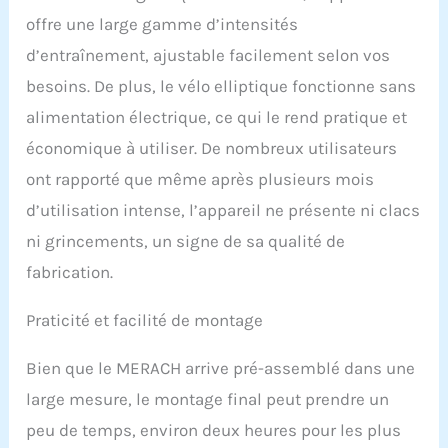
cm - Doux pour les
offre une large gamme d’intensités
articulations et
souplesse : la longueur
d’entraînement, ajustable facilement selon vos
naturelle de la foulée de
besoins. De plus, le vélo elliptique fonctionne sans
47 cm est idéale pour les
utilisateurs de 1,57 à 1,95
alimentation électrique, ce qui le rend pratique et
m. Les roulements à
économique à utiliser. De nombreux utilisateurs
billes précis assurent un
ont rapporté que même après plusieurs mois
mouvement fluide qui
donne la sensation d'un
d’utilisation intense, l’appareil ne présente ni clacs
appareil de studio
ni grincements, un signe de sa qualité de
professionnel. Grande
capacité de charge
fabrication.
jusqu'à 180 kg - Stable et
sûr : le cadre en acier au
Praticité et facilité de montage
carbone renforcé permet
une charge maximale de
Bien que le MERACH arrive pré-assemblé dans une
180 kg. Ce cross Trainer
robuste garantit un
large mesure, le montage final peut prendre un
maintien ferme et sans
peu de temps, environ deux heures pour les plus
vacillement sur tous les