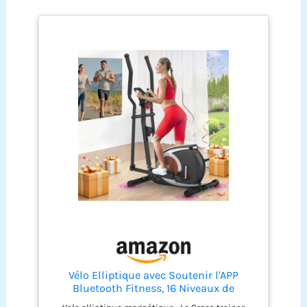
20 dB : prêt à l'emploi en
l'environnement.
moins de 20 minutes
Résistance : 16 niveaux
grâce au pré-montage à
de résistance
80 %. Grâce à la dernière
magnétique automatique
commande magnétique,
: équipé de 16 niveaux
le bruit de
finement gradués qui
fonctionnement reste
s'adaptent
inférieur à 20 dB -
automatiquement à votre
Entraînez-vous à tout
cours dans l'application
moment sans déranger
MERACH ou Kinomap. Ce
votre famille ou vos
vélo elliptique intelligent
voisins. Service client à
offre une précision
vie en Europe : MERACH
maximale pour votre
offre un support
niveau de performance
technique à vie et un
individuel. Suivi :
service client européen
synchronisation des
rapide. Qu'il s'agisse
applications et analyse
d'installation,
intelligente des données
d'utilisation ou
: suivez vos progrès via
Vélo Elliptique avec Soutenir l'APP
d'accessoires, nous vous
Bluetooth Fitness, 16 Niveaux de
Bluetooth directement
aiderons à tout moment
Résistance Réglables, Écran LCD, Porte-
sur votre smartphone ou