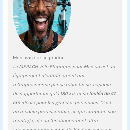
: équipé de 16 niveaux
finement gradués qui
s'adaptent
automatiquement à votre
cours dans l'application
MERACH ou Kinomap. Ce
vélo elliptique intelligent
offre une précision
maximale pour votre
Mon avis sur ce produit
niveau de performance
individuel. Suivi :
Le MERACH Vélo Elliptique pour Maison est un
synchronisation des
équipement d’entraînement qui
applications et analyse
intelligente des données
m’impressionne par sa robustesse, capable
: suivez vos progrès via
de supporter jusqu’à 180 kg, et sa
foulée de 47
Bluetooth directement
sur votre smartphone ou
cm
idéale pour les grandes personnes. C’est
tablette. Idéal pour les
un modèle pré-assemblé, ce qui simplifie son
amateurs de technologie
qui gèrent
montage, et son fonctionnement ultra
numériquement leur
silencieux même après de longues sessions