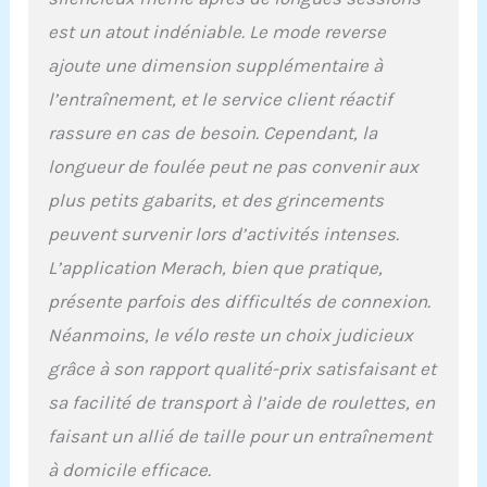
historique
d'entraînement et
est un atout indéniable. Le mode reverse
recherchent une
ajoute une dimension supplémentaire à
expérience interactive en
tant que vélo elliptique à
l’entraînement, et le service client réactif
domicile. Grande
rassure en cas de besoin. Cependant, la
longueur de foulée de 47
cm - Doux pour les
longueur de foulée peut ne pas convenir aux
articulations et
plus petits gabarits, et des grincements
souplesse : la longueur
peuvent survenir lors d’activités intenses.
naturelle de la foulée de
47 cm est idéale pour les
L’application Merach, bien que pratique,
utilisateurs de 1,57 à 1,95
présente parfois des difficultés de connexion.
m. Les roulements à
billes précis assurent un
Néanmoins, le vélo reste un choix judicieux
mouvement fluide qui
grâce à son rapport qualité-prix satisfaisant et
donne la sensation d'un
appareil de studio
sa facilité de transport à l’aide de roulettes, en
professionnel. Grande
faisant un allié de taille pour un entraînement
capacité de charge
jusqu'à 180 kg - Stable et
à domicile efficace.
sûr : le cadre en acier au