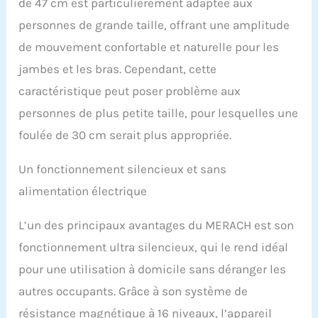
de 47 cm est particulièrement adaptée aux
offre une précision
personnes de grande taille, offrant une amplitude
maximale pour votre
niveau de performance
de mouvement confortable et naturelle pour les
individuel. Suivi :
jambes et les bras. Cependant, cette
synchronisation des
applications et analyse
caractéristique peut poser problème aux
intelligente des données
personnes de plus petite taille, pour lesquelles une
: suivez vos progrès via
Bluetooth directement
foulée de 30 cm serait plus appropriée.
sur votre smartphone ou
tablette. Idéal pour les
Un fonctionnement silencieux et sans
amateurs de technologie
alimentation électrique
qui gèrent
numériquement leur
historique
L’un des principaux avantages du MERACH est son
d'entraînement et
fonctionnement ultra silencieux, qui le rend idéal
recherchent une
expérience interactive en
pour une utilisation à domicile sans déranger les
tant que vélo elliptique à
autres occupants. Grâce à son système de
domicile. Grande
longueur de foulée de 47
résistance magnétique à 16 niveaux, l’appareil