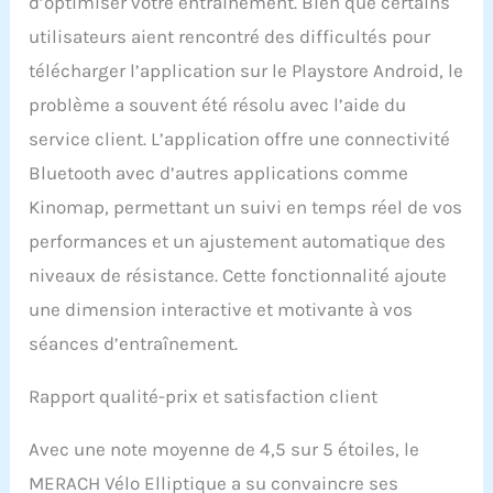
d’optimiser votre entraînement. Bien que certains
inférieur à 20 dB -
utilisateurs aient rencontré des difficultés pour
Entraînez-vous à tout
moment sans déranger
télécharger l’application sur le Playstore Android, le
votre famille ou vos
problème a souvent été résolu avec l’aide du
voisins. Service client à
vie en Europe : MERACH
service client. L’application offre une connectivité
offre un support
Bluetooth avec d’autres applications comme
technique à vie et un
service client européen
Kinomap, permettant un suivi en temps réel de vos
rapide. Qu'il s'agisse
performances et un ajustement automatique des
d'installation,
d'utilisation ou
niveaux de résistance. Cette fonctionnalité ajoute
d'accessoires, nous vous
une dimension interactive et motivante à vos
aiderons à tout moment
séances d’entraînement.
de manière fiable et
simple.
Rapport qualité-prix et satisfaction client
Avec une note moyenne de 4,5 sur 5 étoiles, le
MERACH Vélo Elliptique a su convaincre ses