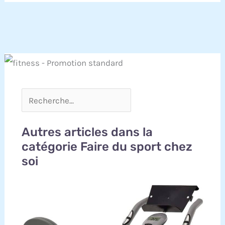
domestique, Dripex velo elliptique est équipé de
roues de transport pratiques pour un
déplacement sans effort. Sa structure compacte
se range facilement, même dans des espaces
réduits—idéal pour les appartements 【Service
Client Fiable et Réactif】 Notre équipe de service
après-vente est à votre disposition pour toute
question, aide au montage ou résolution de
problème technique. Achetez en toute confiance :
vous bénéficiez d’un support professionnel et
rapide
Autres articles dans la
catégorie Faire du sport chez
soi