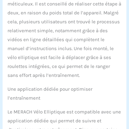
sols, même lors de
méticuleux. Il est conseillé de réaliser cette étape à
sprints intenses. Qualité
deux, en raison du poids total de l’appareil. Malgré
certifiée TÜV et
conformité UE : sécurité
cela, plusieurs utilisateurs ont trouvé le processus
sans compromis : l'E27
relativement simple, notamment grâce à des
est entièrement certifié
(CE, RoHS et TUV
vidéos en ligne détaillées qui complètent le
disponible). Testé dans
manuel d’instructions inclus. Une fois monté, le
des laboratoires
renommés pour la
vélo elliptique est facile à déplacer grâce à ses
stabilité mécanique pour
roulettes intégrées, ce qui permet de le ranger
une expérience
d'entraînement
sans effort après l’entraînement.
absolument fiable. 80 %
pré-monté et silencieux <
Une application dédiée pour optimiser
20 dB : prêt à l'emploi en
l’entraînement
moins de 20 minutes
grâce au pré-montage à
80 %. Grâce à la dernière
Le MERACH Vélo Elliptique est compatible avec une
commande magnétique,
application dédiée qui permet de suivre et
le bruit de
fonctionnement reste