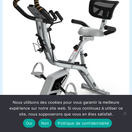
Nous utilisons des cookies pour vous garantir la meilleure
expérience sur notre site web. Si vous continuez à utiliser ce
site, nous supposerons que vous en êtes satisfait.
Oui
Non
Politique de confidentialité
Test : vélo d’appartement pliable Pooboo X-Bike 4 en