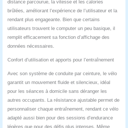
Conçu avec un système
distance parcourue, la vitesse et les calories
de résistance
brûlées, améliorant l’expérience de l’utilisateur et la
magnétique, ce Vélo
d'appartement tourne
rendant plus engageante. Bien que certains
silencieusement,
utilisateurs trouvent le computer un peu basique, il
garantissant qu'il ne
remplit efficacement sa fonction d’affichage des
dérangera pas votre
famille ou vos voisins,
données nécessaires.
vous permettant de
profiter d'un entraînement
Confort d’utilisation et apports pour l’entraînement
tranquille à tout moment.
De plus, le système de
freinage d'urgence
Avec son système de conduite par ceinture, le vélo
renforce la sécurité et
garantit un mouvement fluide et silencieux, idéal
permet un arrêt en toute
pour les séances à domicile sans déranger les
sécurité à tout moment.
【Écran LCD et support
autres occupants. La résistance ajustable permet de
extra large】 l'écran LCD
personnaliser chaque entraînement, rendant ce vélo
de Velo d'appartement
vous permet de surveiller
adapté aussi bien pour des sessions d’endurance
la durée de
légères que pour des défis plus intenses. Même
l'entraînement, la vitesse,