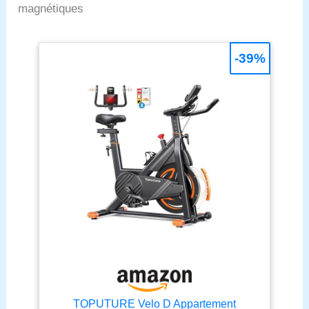
réel. Grâce à ces
magnétiques
pèse 30 kg, équipé d'un
fonctionnalités, vous
volant d'inertie de 10 kg,
pouvez comprendre vos
de vélos d'appartement
progrès et ajuster votre
-39%
robustes et durables
plan d'entraînement à
robuste et sécurisé même
temps. Le support de
pendant les
tablette maintient
entraînements de haute
solidement votre
intensité. La charge
téléphone ou iPad pour
maximale supportée est
vous divertir pendant
de 150 kg. 【Suivi
votre entraînement.
intelligent de la condition
【COMMANDE
physique】 Connectez
RÉGLABLE ET SIÈGE
votre Vélo appartement
CONFORTABLE】 La
connecté à des
hauteur de l'accoudoir
plateformes populaires
Velo appartement est
comme Kinomap et Zwift
réglable entre 99 et 119
pour améliorer votre
cm. Le coussin de siège
expérience
est confortable et
d'entraînement avec des
respirant, et la hauteur du
cours virtuels interactifs,
coussin de siège est
des compétitions et des
TOPUTURE Velo D Appartement