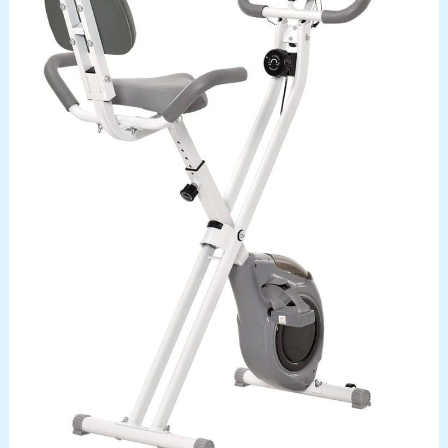
rencontrez des problèmes lors de l'utilisation de
votre vélo d'appartement, n'hésitez pas à nous
contacter. Notre équipe dédiée répondra à vos
questions sous 16 heures et vous proposera des
solutions. Nous recueillons continuellement les
retours de nos utilisateurs et optimisons nos
services afin de vous offrir une expérience
d'entraînement optimale.