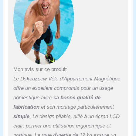
robustes et durables
robuste et sécurisé même
pendant les
entraînements de haute
intensité. La charge
maximale supportée est
de 150 kg. 【Suivi
intelligent de la condition
physique】 Connectez
votre Vélo appartement
connecté à des
Mon avis sur ce produit
plateformes populaires
Le Dskeuzeew Vélo d’Appartement Magnétique
comme Kinomap et Zwift
pour améliorer votre
offre un excellent compromis pour un usage
expérience
domestique avec sa
bonne qualité de
d'entraînement avec des
cours virtuels interactifs,
fabrication
et son montage particulièrement
des compétitions et des
simple
. Le design pliable, allié à un écran LCD
défis personnalisés. Vous
avez le choix entre 2
clair, permet une utilisation ergonomique et
modes : entraînement
pratique. La roue d’inertie de 12 kg assure un