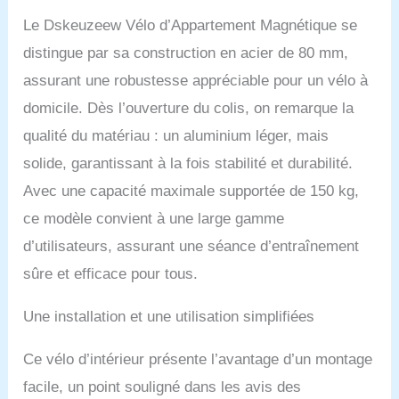
pèse 30 kg, équipé d'un
Le Dskeuzeew Vélo d’Appartement Magnétique se
volant d'inertie de 10 kg,
distingue par sa construction en acier de 80 mm,
de vélos d'appartement
robustes et durables
assurant une robustesse appréciable pour un vélo à
robuste et sécurisé même
domicile. Dès l’ouverture du colis, on remarque la
pendant les
entraînements de haute
qualité du matériau : un aluminium léger, mais
intensité. La charge
solide, garantissant à la fois stabilité et durabilité.
maximale supportée est
de 150 kg. 【Suivi
Avec une capacité maximale supportée de 150 kg,
intelligent de la condition
ce modèle convient à une large gamme
physique】 Connectez
votre Vélo appartement
d’utilisateurs, assurant une séance d’entraînement
connecté à des
sûre et efficace pour tous.
plateformes populaires
comme Kinomap et Zwift
pour améliorer votre
Une installation et une utilisation simplifiées
expérience
d'entraînement avec des
Ce vélo d’intérieur présente l’avantage d’un montage
cours virtuels interactifs,
facile, un point souligné dans les avis des
des compétitions et des