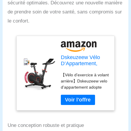
sécurité optimales. Découvrez une nouvelle manière
de prendre soin de votre santé, sans compromis sur
le confort.
Dskeuzeew Vélo
D’Appartement,
Résistance
【Vélo d'exercice à volant
Magnétique Sans
arrière】Dskeuzeew velo
Limite Silencieux
d'appartement adopte
Velo D appartement
une conception à volant
Connecté APP,
d'inertie arrière, le dernier
Écran LCD, Guidon
vélo d'exercice avec
et Siège Réglables,
ergomètre magnétique
Capacité de Charge
dispose d'un système de
150KG
résistance magnétique,
Une conception robuste et pratique
l'équipement de fitness