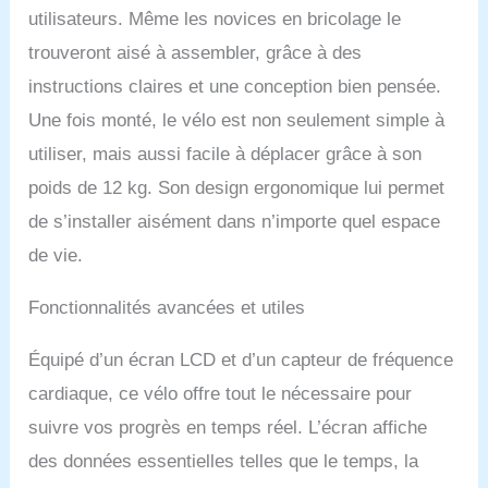
défis personnalisés. Vous
utilisateurs. Même les novices en bricolage le
avez le choix entre 2
trouveront aisé à assembler, grâce à des
modes : entraînement
libre et compétition.
instructions claires et une conception bien pensée.
Participez à des courses
Une fois monté, le vélo est non seulement simple à
de vélo en famille et entre
amis pour rendre la
utiliser, mais aussi facile à déplacer grâce à son
course immersive et
poids de 12 kg. Son design ergonomique lui permet
doubler le plaisir. Les
compteurs de vélo et les
de s’installer aisément dans n’importe quel espace
applications peuvent
de vie.
surveiller la durée de
l'exercice, la vitesse, le
Fonctionnalités avancées et utiles
kilométrage et les
calories. Le suivi
intelligent des données
Équipé d’un écran LCD et d’un capteur de fréquence
en temps réel permet aux
cardiaque, ce vélo offre tout le nécessaire pour
cyclistes de personnaliser
leurs programmes
suivre vos progrès en temps réel. L’écran affiche
d'entraînement. 【Vélo
des données essentielles telles que le temps, la
stationnaire silencieux】