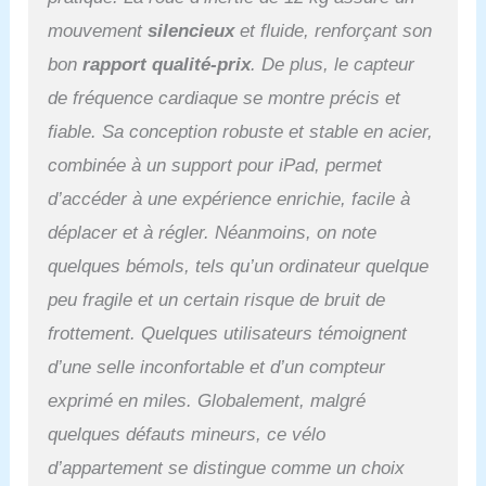
libre et compétition.
Participez à des courses
mouvement
silencieux
et fluide, renforçant son
de vélo en famille et entre
bon
rapport qualité-prix
. De plus, le capteur
amis pour rendre la
course immersive et
de fréquence cardiaque se montre précis et
doubler le plaisir. Les
fiable. Sa conception robuste et stable en acier,
compteurs de vélo et les
applications peuvent
combinée à un support pour iPad, permet
surveiller la durée de
d’accéder à une expérience enrichie, facile à
l'exercice, la vitesse, le
déplacer et à régler. Néanmoins, on note
kilométrage et les
calories. Le suivi
quelques bémols, tels qu’un ordinateur quelque
intelligent des données
peu fragile et un certain risque de bruit de
en temps réel permet aux
cyclistes de personnaliser
frottement. Quelques utilisateurs témoignent
leurs programmes
d’une selle inconfortable et d’un compteur
d'entraînement. 【Vélo
stationnaire silencieux】
exprimé en miles. Globalement, malgré
Conçu avec un système
quelques défauts mineurs, ce vélo
de résistance
magnétique, ce Vélo
d’appartement se distingue comme un choix
d'appartement tourne