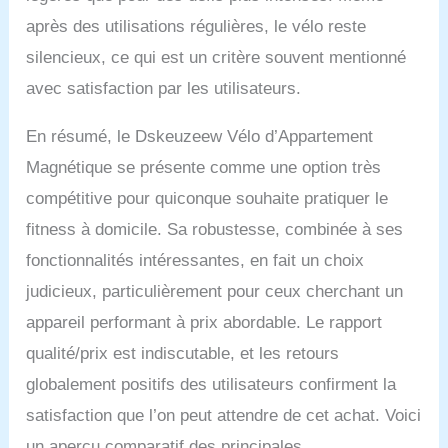
la distance, le compteur
après des utilisations régulières, le vélo reste
kilométrique et les
silencieux, ce qui est un critère souvent mentionné
calories brûlées en temps
réel. Grâce à ces
avec satisfaction par les utilisateurs.
fonctionnalités, vous
pouvez comprendre vos
En résumé, le Dskeuzeew Vélo d’Appartement
progrès et ajuster votre
plan d'entraînement à
Magnétique se présente comme une option très
temps. Le support de
compétitive pour quiconque souhaite pratiquer le
tablette maintient
solidement votre
fitness à domicile. Sa robustesse, combinée à ses
téléphone ou iPad pour
fonctionnalités intéressantes, en fait un choix
vous divertir pendant
judicieux, particulièrement pour ceux cherchant un
votre entraînement.
【COMMANDE
appareil performant à prix abordable. Le rapport
RÉGLABLE ET SIÈGE
qualité/prix est indiscutable, et les retours
CONFORTABLE】 La
hauteur de l'accoudoir
globalement positifs des utilisateurs confirment la
Velo appartement est
satisfaction que l’on peut attendre de cet achat. Voici
réglable entre 99 et 119
cm. Le coussin de siège
un aperçu comparatif des principales