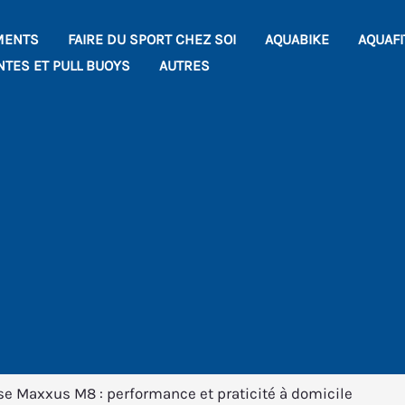
MENTS
FAIRE DU SPORT CHEZ SOI
AQUABIKE
AQUAF
NTES ET PULL BUOYS
AUTRES
rse Maxxus M8 : performance et praticité à domicile