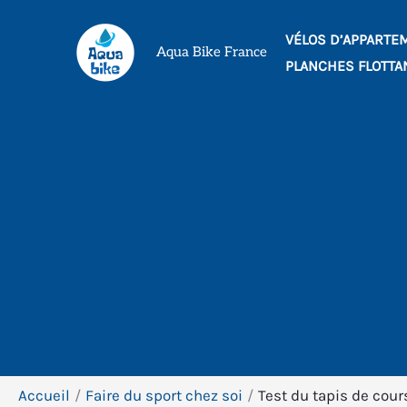
Aller
VÉLOS D’APPARTE
au
Aqua Bike France
PLANCHES FLOTTA
contenu
Accueil
Faire du sport chez soi
Test du tapis de cou