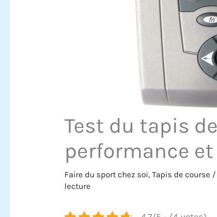
Test du tapis d
performance et 
Faire du sport chez soi
,
Tapis de course
/
lecture
4.7/5 - (4 votes)