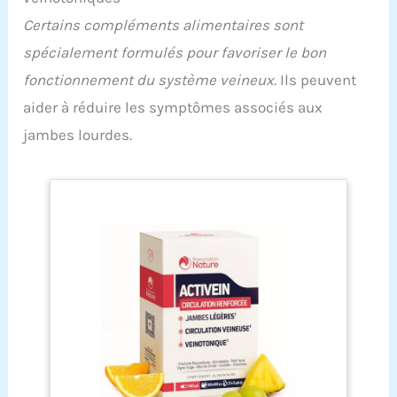
de deux ans sur ces manchon compression
Certains compléments alimentaires sont
mollet. Notre équipe de service clientèle est là
pour vous aider en cas de besoin, assurant votre
spécialement formulés pour favoriser le bon
satisfaction totale.
fonctionnement du système veineux.
Ils peuvent
aider à réduire les symptômes associés aux
jambes lourdes.