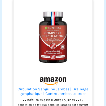
gonflés. Effet immédiat dès 15 minutes après
application COMPOSITION NATURELLE : produit issu
de l'aromathérapie. Aux 17 huiles essentielles
100% pures et naturelles. Actif menthol 100%
d'origine naturelle. Récipient sous pression sans
gaz propulseur nocif pour l'environnement MODE
D'EMPLOI : vaporisez le spray sur vos jambes,
chevilles, genoux et pieds à travers un collant ou
des bas de contention. Vous pouvez également
l’utiliser en bain de pieds tonifiant anti-fatigue en
effectuant 6 grandes vaporisations dans de l’eau
tiède L'INDISPENSABLE NOMADE POUR VOS
VOYAGES, RANDONNEES, ACTIVITES SPORTIVES et
durant la saison estivale. A partir de 7 ans. Se laver
les mains après utilisation. Conserver hors de
portée des enfants. Maintenir à une température
inférieure à 50°C. Lire la notice avant utilisation
Circulation Sanguine Jambes | Drainage
Lymphatique | Contre Jambes Lourdes
●● IDÉAL EN CAS DE JAMBES LOURDES ●● La
sensation de fatigue dans les jambes est souvent