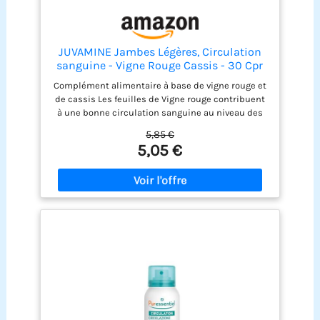
JUVAMINE Jambes Légères, Circulation
sanguine - Vigne Rouge Cassis - 30 Cpr
Complément alimentaire à base de vigne rouge et
de cassis Les feuilles de Vigne rouge contribuent
à une bonne circulation sanguine au niveau des
jambes et sont utilisées pour leur action
5,85 €
bénéfique sur le système veineux Les feuilles de
5,05 €
vigne rouge aident à retrouver une sensation de
jambes légères Le Cassis, également appelé
â€œGroseillier noirâ€ , est un arbrisseau
originaire dâ€Europe du Nord. Inconnu avant le
XIIème siècle, il est aujourdâ€hui considéré par
certains comme étant un « superfruit » Contient
30 comprimés