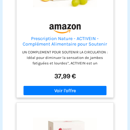
Prescription Nature - ACTIVEIN -
Complément Alimentaire pour Soutenir
la Circulation - Fabrication Française -
UN COMPLEMENT POUR SOUTENIR LA CIRCULATION :
180 Gélules
Idéal pour diminuer la sensation de jambes
fatiguées et lourdes*, ACTIVEIN est un
complément alimentaire formulé à partir
d’extraits de plantes, de vitamines et de
37,99 €
bioflavonoïdes pour soutenir la circulation
veineuse.** POUR LES JAMBES LOURDES : Il se
compose notamment d’extraits de vigne rouge,
connu pour stimuler les vaisseaux sanguins, Les
extraits de marronnier d'Inde aident à maintenir
des veines et des capillaires sains. FABRICATION
EN LABORATOIRE FRANÇAIS : Ce complément
alimentaire est fabriqué en France, dans notre
laboratoire indépendant et autonome basé à
Montpellier. Il est conçu à partir d’extraits de