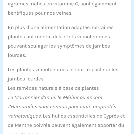
extrait de graine de marronnier d’Inde dosé à 20%
agrumes, riches en vitamine C, sont également
en aescine, le principe actif de cette plante. Notre
produit fournit un apport journalier intéressant
bénéfiques pour nos veines.
de 50 mg d’aescine. ●● EXPERTISE FRANÇAISE ●●
Tous les produits Nutrimea sont conçus en France
En plus d’une alimentation adaptée, certaines
par notre département R&D. Pour vous proposer
les meilleurs compléments alimentaires,
plantes ont montré des effets veinotoniques
Nutrimea s'appuie aussi sur un comité de 5
pouvant soulager les symptômes de jambes
experts reconnus dans les domaines de la
médecine, de la recherche, de la traçabilité. Nos
lourdes.
produits sont fabriqués en France et certifiés ISO
22000, HACCP et BPF.
Les plantes veinotoniques et leur impact sur les
jambes lourdes
Les remèdes naturels à base de plantes
Le Marronnier d’Inde, le Mélilot ou encore
l’Hamamélis sont connus pour leurs propriétés
veinotoniques.
Les huiles essentielles de Cyprès et
de Menthe poivrée peuvent également apporter du