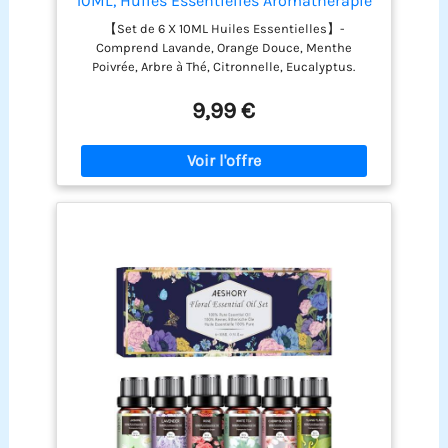
10ML, Huiles Essentielles Aromathérapie
Naturelle pour Diffuseurs, Massage, Yoga
【Set de 6 X 10ML Huiles Essentielles】-
- Lavande, Orange Douce, Menthe
Comprend Lavande, Orange Douce, Menthe
Poivrée, Arbre à Thé, Citronnelle,
Poivrée, Arbre à Thé, Citronnelle, Eucalyptus.
Eucalyptus
Arômes floraux spécialement sélectionnés pour
obtenir un espace agréable, relaxant et sensuel.
9,99 €
Déposez quelques gouttes d'huile essentielle
dans le diffuseur pour que chaque pièce dégage
un parfum apaisant. Le délicat coffret d'huiles
essentielles est le cadeau parfait pour la famille
ou les amis! 【Huiles Essentielles Naturelle】-
Sans Parabens, Cruauté et Vegan Friendly. Sans
additifs, charges, bases ou supports ajoutés, sans
produits chimiques, non adultérées et sans nuire
à votre corps, convient aux végétariens et
végétaliens. Les parfums sont extrêmement
riches, complexes et durables. 【Améliorez Indice
de Bonheur】- Chaque huile essentielle a ses
propres propriétés apaisantes uniques. Aeshory
ensemble d'huiles essentielles peut soulager
l'anxiété, soulager le stress, apaiser l'esprit et le
corps, soulager l'insomnie, purifier l'air, etc.
Eliminer les mauvaises odeurs et créant une
atmosphère sereine et tranquille. C'est le choix