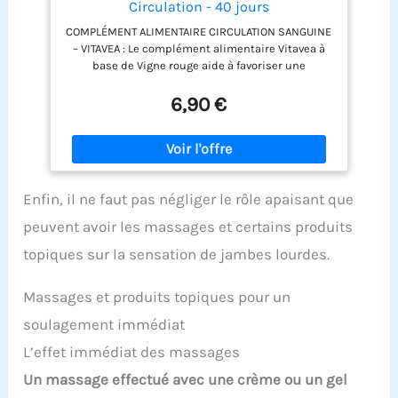
fournir des compléments innovants et vous
Circulation - 40 jours
accompagner dans vos problématiques du
COMPLÉMENT ALIMENTAIRE CIRCULATION SANGUINE
quotidien : sommeil, circulation, allergie, et bien
– VITAVEA : Le complément alimentaire Vitavea à
plus encore.
base de Vigne rouge aide à favoriser une
circulation sanguine normale et contribue au
retour veineux. Cette formule soutient le confort
6,90 €
des jambes au quotidien et accompagne les
personnes sujettes aux sensations de jambes
lourdes liées à la circulation sanguine. VIGNE
ROUGE – JAMBES LÉGÈRES ET VEINES SAINES : Grâce
à la Vigne rouge, actif reconnu en phytothérapie,
Enfin, il ne faut pas négliger le rôle apaisant que
ce complément alimentaire Vitavea contribue à
maintenir des jambes et des veines saines. Il aide
peuvent avoir les massages et certains produits
à favoriser la sensation de jambes légères et
soutient naturellement la circulation sanguine,
topiques sur la sensation de jambes lourdes.
notamment en cas de station debout prolongée.
FORMULE CONCENTRÉE MONO-ACTIF – COMPLÉMENT
Massages et produits topiques pour un
ALIMENTAIRE VITAVEA : Ce complément alimentaire
Vitavea contient 300 mg d’extrait de Vigne rouge
soulagement immédiat
par gélule. Un dosage optimal pour soutenir
L’effet immédiat des massages
efficacement la circulation sanguine et le confort
veineux. Sa formule mono-actif simple et ciblée
Un massage effectué avec une crème ou un gel
répond aux besoins essentiels des jambes au