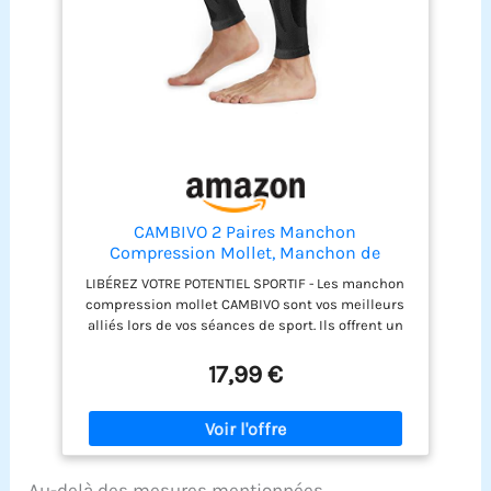
Chaussettes montantes avec 1 sac de lavage en
maille. Lavables en machine à l'eau tiède en cycle
délicat ou à la main. Ne pas sécher dans le sèche-
linge. Ne pas utiliser d'eau de Javel. Ne pas
nettoyer à sec Qualité garantie : Nous sommes
fiers de notre réputation de qualité et de service
exceptionnels. Si vos bas de contention pour
hommes ou pour femmes ne vous conviennent
pas à la livraison, ou si vous n'êtes pas satisfait
pour toute autre raison, n'hésitez pas à nous le
faire savoir. Nous voulons vous aider et nous nous
engageons à vous répondre dans les 24 heures
CAMBIVO 2 Paires Manchon
Compression Mollet, Manchon de
Compression, Bas de Contention Femme
LIBÉREZ VOTRE POTENTIEL SPORTIF - Les manchon
Homme, Chaussettes de Contention
compression mollet CAMBIVO sont vos meilleurs
Femme Homme pour Sport Course
alliés lors de vos séances de sport. Ils offrent un
Jogging Vélo Fitness Exercise
soutien stable, réduisent les vibrations
musculaires, accélèrent le métabolisme du
17,99 €
lactate et diminuent la fatigue musculaire, vous
permettant ainsi d'améliorer vos performances
sportives. AMÉLIORATION DE LA CIRCULATION
SANGUINE - Spécialement conçus pour améliorer
la circulation sanguine et réduire les douleurs
Au-delà des mesures mentionnées