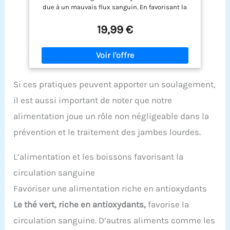
due à un mauvais flux sanguin. En favorisant la
circulation sanguine, notre Complexe Circulation
réduit la sensation de jambes lourdes et
19,99 €
fatiguées. Notre produit vous propose de suivre
une cure complète d'un mois ou d'instaurer une
routine quotidienne, pour des résultats optimaux
et durables. ●● SYNERGIE DE 3 PLANTES ●● Nous
avons formulé un cocktail de 3 plantes à l’action
Si ces pratiques peuvent apporter un soulagement,
sur la circulation sanguine bien connue.
Véritables alliés pour des jambes légères, la vigne
il est aussi important de noter que notre
rouge et le marronnier d’Inde contribuent à une
bonne circulation sanguine dans les
alimentation joue un rôle non négligeable dans la
microvaisseaux. L’hamamélis, plante riche en
prévention et le traitement des jambes lourdes.
flavonoïdes, complète la formule. ●● DES ACTIFS
EFFICACES ET SÛRS ●● Les feuilles de vigne rouge
et les graines de marronnier d’Inde ont fait l’objet
L’alimentation et les boissons favorisant la
de nombreuses études cliniques démontrant
circulation sanguine
leurs bienfaits sur la réduction du volume des
chevilles et des mollets. Leur action sur la
Favoriser une alimentation riche en antioxydants
circulation sanguine diminue la rétention d’eau.
●● FORMULE 100% D’ORIGINE NATURELLE ●● Pour
Le thé vert, riche en antioxydants,
favorise la
un produit de qualité, notre formule est 100%
circulation sanguine. D’autres aliments comme les
d’origine naturelle. Nous avons sélectionné un