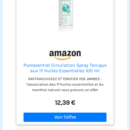
Puressentiel Circulation Spray Tonique
aux 17 Huiles Essentielles 100 ml
RAFFRAICHISSEZ ET TONIFIER VOS JAMBES :
l'association des 17 huiles essentielles et du
menthol naturel vous procure un effet
raffraichissant pour soutenir la circulation. Allège
et soulage les sensations de jambes lourdes
12,39 €
efficacement et réduit l'impression
d'articulations gonflées. EFFICACITE PROUVEE: 91%
des femmes testées ont une sensation de jambes
moins lourdes, moins fatiguées et 86% ont une
sensation de jambes, pieds et chevilles moins