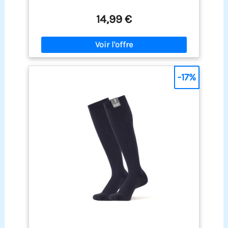
OEKO-TEX STANDARD 100. Douces,
hypoallergéniques et confortables pour les
14,99 €
longues journées, elles sont parfaites comme
chaussettes de voyage avion ou pour les trajets en
train. Idéales pour les femmes actives ou
enceintes Amélioration de la circulation et
récupération musculaire: Grâce à une pression
ciblée de 20 à 30 mmHg, ces bas de contention
-17%
homme stimulent la circulation sanguine,
réduisent les gonflements et la fatigue
musculaire. Recommandées comme chaussettes
de contention sport après l'entraînement ou en
cas de station debout prolongée Maintien optimal
& durabilité renforcée: Le large revers élastique
empêche les chaussettes de glisser. Les coutures
plates réduisent les frottements, tandis que les
talons et pointes renforcés prolongent la durée de
vie. Parfaites comme chaussettes de contention
homme travail ou pour les journées actives Tailles
& couleurs variées pour tous les styles:
Disponibles en tailles 35–38, 39–42, 43–46 et en
couleurs classiques : noir, bleu, gris et chair. Que
ce soit pour des chaussettes de compression