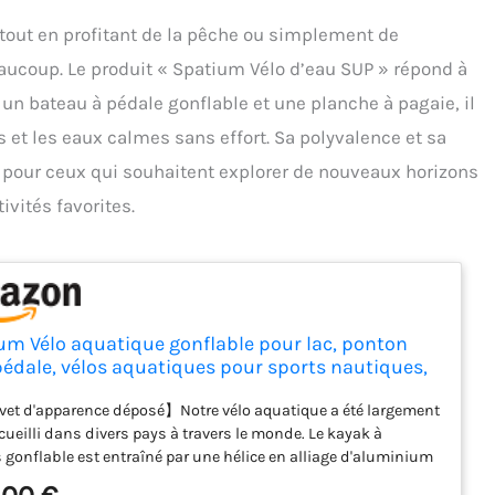
ir tout en profitant de la pêche ou simplement de
ucoup. Le produit « Spatium Vélo d’eau SUP » répond à
s un bateau à pédale gonflable et une planche à pagaie, il
acs et les eaux calmes sans effort. Sa polyvalence et sa
éal pour ceux qui souhaitent explorer de nouveaux horizons
ivités favorites.
um Vélo aquatique gonflable pour lac, ponton
pédale, vélos aquatiques pour sports nautiques,
2.0 avec hélice à 3 lames, noir et blanc
t d'apparence déposé】Notre vélo aquatique a été largement
cueilli dans divers pays à travers le monde. Le kayak à
 gonflable est entraîné par une hélice en alliage d'aluminium
à surface émergente), la direction de l'hélice est contrôlée par