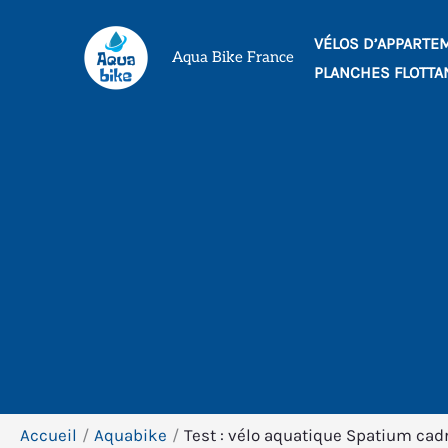
Aller
VÉLOS D’APPARTE
au
Aqua Bike France
PLANCHES FLOTTA
contenu
Accueil
Aquabike
Test : vélo aquatique Spatium cadr