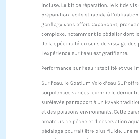
excelle
incluse. Le kit de réparation, le kit de v
support
vagues,
préparation facile et rapide à l’utilisat
optimal
gonflage sans effort. Cependant, prenez s
★【Hélic
est pra
complexe, notamment le pédalier dont le
profond
de la spécificité du sens de vissage des p
rivière
dans le
l’expérience sur l’eau est gratifiante.
idée po
Performance sur l’eau : stabilité et vue 
Sur l’eau, le Spatium Vélo d’eau SUP offr
corpulences variées, comme le démontre l
surélevée par rapport à un kayak tradit
et des poissons environnants. Cette cara
amateurs de pêche et d’observation aqua
pédalage pourrait être plus fluide, une r