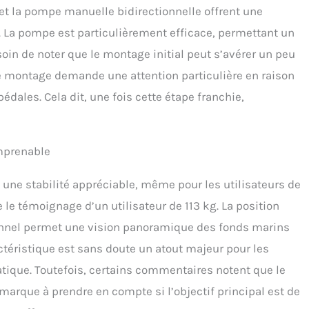
nte performance anti-vent et de vagues, et (+Mat) peut
is et la pompe manuelle bidirectionnelle offrent une
er 200 kg à 350 kg, et peut surfer librement sur les petites
 la vitesse de croisière est de 6 à 8 km/h. Accélération
ion. La pompe est particulièrement efficace, permettant un
e même à haute vitesse grâce au rapport de vitesse élevé.
oin de noter que le montage initial peut s’avérer un peu
e soulevable】L’hélice adopte un design de levage, ce qui
tique pour jouer dans des eaux à différentes vitesses et
 montage demande une attention particulière en raison
eurs ! Convient pour : parcs aquatiques, lacs aquatiques,
édales. Cela dit, une fois cette étape franchie,
s et océans. Il peut également fournir des divertissements
s zones touristiques près de l'eau. C'est également une bonne
ur les entreprises locales de location de vélos aquatiques.
imprenable
e une stabilité appréciable, même pour les utilisateurs de
e témoignage d’un utilisateur de 113 kg. La position
ionnel permet une vision panoramique des fonds marins
ctéristique est sans doute un atout majeur pour les
tique. Toutefois, certains commentaires notent que le
emarque à prendre en compte si l’objectif principal est de