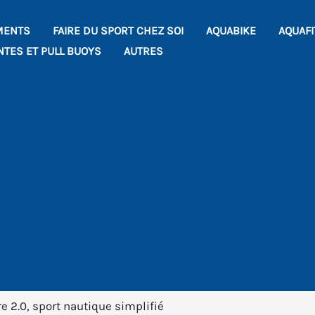
MENTS
FAIRE DU SPORT CHEZ SOI
AQUABIKE
AQUAF
NTES ET PULL BUOYS
AUTRES
e 2.0, sport nautique simplifié