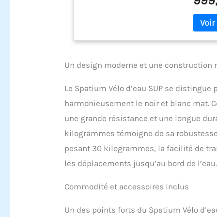
999
le guido
pédale.
les cré
et l'ob
portabl
quelque
Un design moderne et une construction 
peut êtr
flotteu
facile 
Le Spatium Vélo d’eau SUP se distingue 
adultes
harmonieusement le noir et blanc mat. C
ponton 
double 
une grande résistance et une longue dur
résistan
kilogrammes témoigne de sa robustesse, 
support
résista
pesant 30 kilogrammes, la facilité de tra
alliage
les déplacements jusqu’au bord de l’eau
inoxyda
fonctio
Commodité et accessoires inclus
★【Bonne
pagaie,
pour vé
Un des points forts du Spatium Vélo d’e