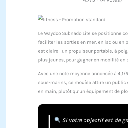
Le Waydoo Subnado Lite se positionne 
faciliter les sorties en mer, en lac ou en
est claire : un propulseur portable, à p
plus jeunes, pour gagner en mobilité en
Avec une note moyenne annoncée à 4,1/5 
sous-marins, ce modèle attire un public 
en main, plutôt qu’un équipement de pl
Si votre objectif est de 