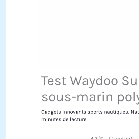
Test Waydoo Sub
sous-marin pol
Gadgets innovants sports nautiques
,
Nat
minutes de lecture
4.7/5 - (4 votes)