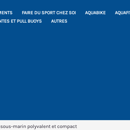
MENTS
FAIRE DU SPORT CHEZ SOI
AQUABIKE
AQUAF
NTES ET PULL BUOYS
AUTRES
r sous-marin polyvalent et compact