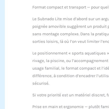
crois
marin
Format compact et transport — pour quel
pouve
momen
Le Subnado Lite mise d’abord sur un argum
jusqu
poignée amovible suggèrent un produit pe
LITE】
Subna
sans montage complexe. Dans la pratique
toriq
sorties loisirs, là où l’on veut limiter l
été si
plus 
Le positionnement « sports aquatiques » e
PRIX】
acces
rivage, la piscine, ou l’accompagnement
sous-
usage familial, le format compact et l’id
plong
perme
différence, à condition d’encadrer l’utili
des m
sécurisé.
GARAN
garan
princ
Si votre priorité est un matériel discret, 
acces
contrô
Prise en main et ergonomie — plutôt famil