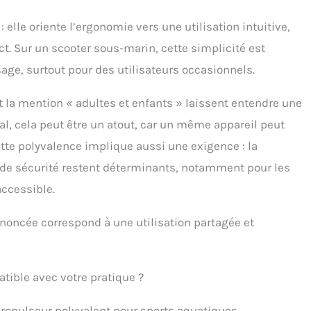
e problème couvert par la garantie, la réparation ou le
acement sera effectué gratuitement.
 elle oriente l’ergonomie vers une utilisation intuitive,
ct. Sur un scooter sous-marin, cette simplicité est
sage, surtout pour des utilisateurs occasionnels.
t la mention « adultes et enfants » laissent entendre une
al, cela peut être un atout, car un même appareil peut
cette polyvalence implique aussi une exigence : la
s de sécurité restent déterminants, notamment pour les
accessible.
nnoncée correspond à une utilisation partagée et
tible avec votre pratique ?
pulseur polyvalent pour sports aquatiques.