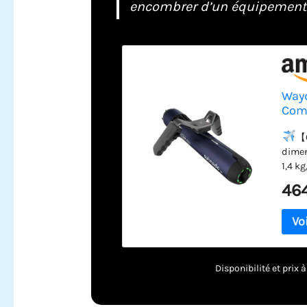
encombrer d’un équipement c
Wayd
Comp
Enfa
Poly
【C
dimen
1,4 k
qu’un
46
confo
facil
parto
vérif
l’aér
EXCLU
Disponibilité et prix
charg
seule