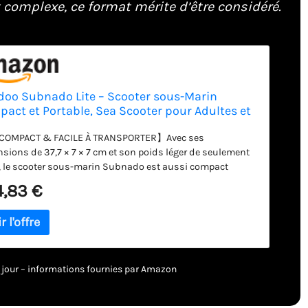
omplexe, ce format mérite d’être considéré.
oo Subnado Lite – Scooter sous-Marin
act et Portable, Sea Scooter pour Adultes et
nts, Poignée Amovible, Propulseur de Plongée
valent pour Sports Aquatiques, Bleu
OMPACT & FACILE À TRANSPORTER】Avec ses
sions de 37,7 × 7 × 7 cm et son poids léger de seulement
g, le scooter sous-marin Subnado est aussi compact
e petite bouteille de soda. Grâce à sa batterie de 98 Wh
4,83 €
rme aux réglementations aériennes, il se transporte
ement dans un bagage cabine et vous accompagne
ut pour enrichir vos aventures sous-marines. (Veuillez
ier les règles spécifiques de votre compagnie aérienne et de
oport avant votre voyage.)
【SYSTÈME DE BATTERIE
SIF】Le Subnado intègre une technologie avancée de
 à jour – informations fournies par Amazon
e rapide 100 W permettant une recharge complète en
ment 1,2 heure. Son système à 3 vitesses et son mode