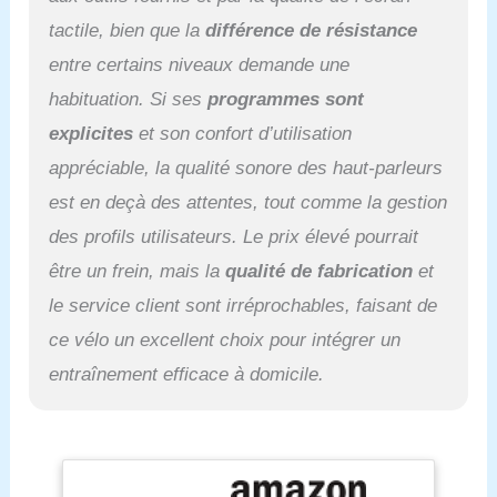
définissables par
l'utilisateur et une fonction
tactile, bien que la
différence de résistance
ergomètre pour
entre certains niveaux demande une
l'entraînement de
rééducation à domicile.
habituation. Si ses
programmes sont
explicites
et son confort d’utilisation
appréciable, la qualité sonore des haut-parleurs
est en deçà des attentes, tout comme la gestion
des profils utilisateurs. Le prix élevé pourrait
être un frein, mais la
qualité de fabrication
et
le service client sont irréprochables, faisant de
ce vélo un excellent choix pour intégrer un
entraînement efficace à domicile.