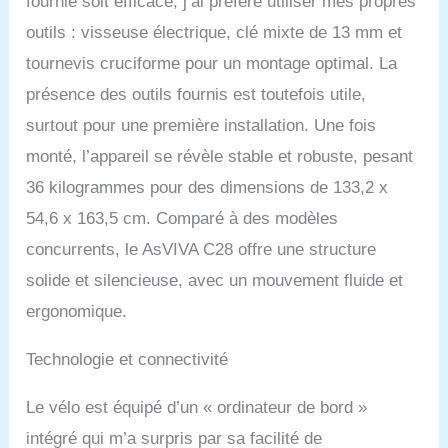
fournie soit efficace, j’ai préféré utiliser mes propres
vidéo, avec l'application
de fitness Kinomap pour
outils : visseuse électrique, clé mixte de 13 mm et
IOS et Android, Bluetooth,
tournevis cruciforme pour un montage optimal. La
support pour
tablette/smartphone et
présence des outils fournis est toutefois utile,
station de charge USB.
surtout pour une première installation. Une fois
PROGRAMMES
D'ENTRAÎNEMENT
monté, l’appareil se révèle stable et robuste, pesant
EXTENSIFS : 16
36 kilogrammes pour des dimensions de 133,2 x
programmes de fitness
préinstallés, dont 4
54,6 x 163,5 cm. Comparé à des modèles
programmes de
concurrents, le AsVIVA C28 offre une structure
conditionnement et
d'intervalle basés sur la
solide et silencieuse, avec un mouvement fluide et
fréquence cardiaque,
ergonomique.
ainsi que 4 programmes
définissables par
Technologie et connectivité
l'utilisateur et une fonction
ergomètre pour
l'entraînement de
Le vélo est équipé d’un « ordinateur de bord »
rééducation à domicile.
intégré qui m’a surpris par sa facilité de