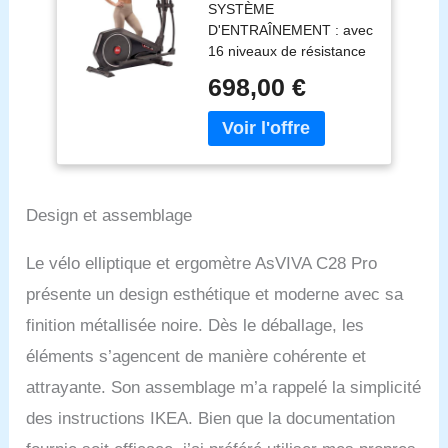
SYSTÈME
Wi-FI, Volant
D'ENTRAÎNEMENT : avec
d'inertie de 16 kg,
16 niveaux de résistance
Frein à Aimant
contrôlés par ordinateur,
Permanent,
698,00 €
un entraînement par
récepteur de pouls
courroie extrêmement
avec Ceinture de
silencieux et un frein à
pouls Polar, vélo
aimant permanent sans
d'appartement Pro
entretien pour une
transmission de
Design et assemblage
puissance optimale et un
mouvement
ergonomique.
Le vélo elliptique et ergomètre AsVIVA C28 Pro
ORDINATEUR DE
présente un design esthétique et moderne avec sa
FITNESS : ordinateur de
fitness à écran tactile
finition métallisée noire. Dès le déballage, les
pour plus de
éléments s’agencent de manière cohérente et
divertissement multimédia
attrayante. Son assemblage m’a rappelé la simplicité
grâce à la fonction Wi-Fi,
avec haut-parleurs stéréo
des instructions IKEA. Bien que la documentation
pour la musique et la