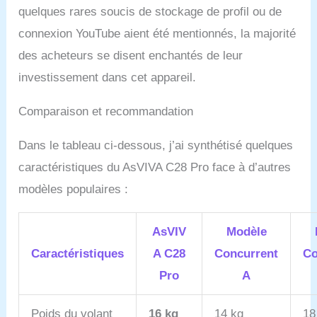
quelques rares soucis de stockage de profil ou de
connexion YouTube aient été mentionnés, la majorité
des acheteurs se disent enchantés de leur
investissement dans cet appareil.
Comparaison et recommandation
Dans le tableau ci-dessous, j’ai synthétisé quelques
caractéristiques du AsVIVA C28 Pro face à d’autres
modèles populaires :
AsVIV
Modèle
Caractéristiques
A C28
Concurrent
Co
Pro
A
Poids du volant
16 kg
14 kg
18