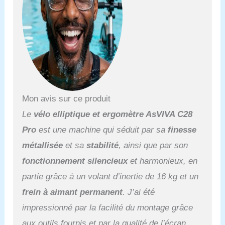
pour plus de
divertissement multimédia
grâce à la fonction Wi-Fi,
avec haut-parleurs stéréo
pour la musique et la
vidéo, avec l'application
de fitness Kinomap pour
IOS et Android, Bluetooth,
support pour
Mon avis sur ce produit
tablette/smartphone et
station de charge USB.
Le
vélo elliptique et ergomètre AsVIVA C28
PROGRAMMES
Pro
est une machine qui séduit par sa
finesse
D'ENTRAÎNEMENT
EXTENSIFS : 16
métallisée
et sa
stabilité
, ainsi que par son
programmes de fitness
fonctionnement silencieux
et harmonieux, en
préinstallés, dont 4
programmes de
partie grâce à un volant d’inertie de 16 kg et un
conditionnement et
frein à aimant permanent
. J’ai été
d'intervalle basés sur la
fréquence cardiaque,
impressionné par la facilité du montage grâce
ainsi que 4 programmes
aux outils fournis et par la qualité de l’écran