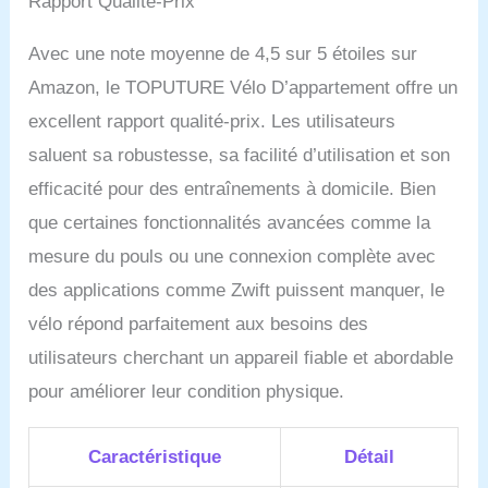
Rapport Qualité-Prix
maison est équipé d'un
écran LCD, d'un support
pour tablette et d'un
Avec une note moyenne de 4,5 sur 5 étoiles sur
porte-bouteille d'eau et
Amazon, le TOPUTURE Vélo D’appartement offre un
est donc très facile à
utiliser. Avec des roues
excellent rapport qualité-prix. Les utilisateurs
sur la partie inférieure, il
saluent sa robustesse, sa facilité d’utilisation et son
est facile à déplacer
【70 % préinstallé : vélo
efficacité pour des entraînements à domicile. Bien
d'appartement facile à
que certaines fonctionnalités avancées comme la
installer】Le vélo
d'appartement Toputure
mesure du pouls ou une connexion complète avec
vous promet un retour et
des applications comme Zwift puissent manquer, le
un remboursement dans
un délai d'un mois, 2 ans
vélo répond parfaitement aux besoins des
de garantie. Pièce de
utilisateurs cherchant un appareil fiable et abordable
rechange et message de
pour améliorer leur condition physique.
réponse dans les 24
heures. Vélo d'exercice
70 % préinstallé,
Caractéristique
Détail
instructions
professionnelles en ligne