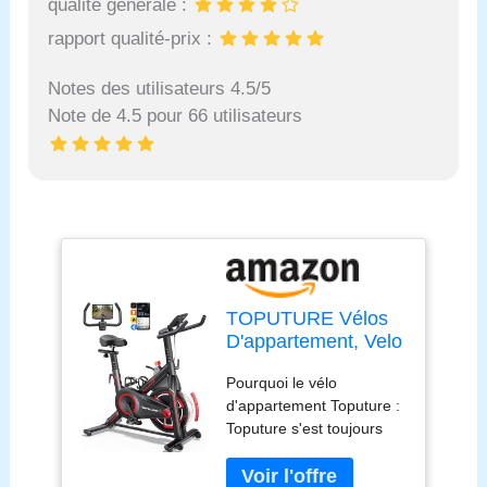
qualité générale :
rapport qualité-prix :
Notes des utilisateurs 4.5/5
Note de 4.5 pour 66 utilisateurs
TOPUTURE Vélos
D'appartement, Velo
D appartement
Pourquoi le vélo
Connecté APP, Vélo
d'appartement Toputure :
d'intérieur avec
Toputure s'est toujours
silencieux, Vélo
concentré sur des
d'Exercice
concepts de fitness
Résistance