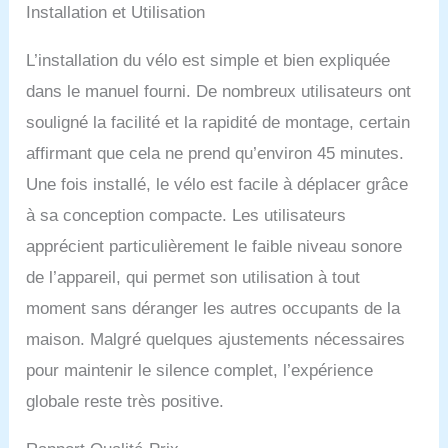
votre famille, de faire des
Installation et Utilisation
exercices de fitness sûrs
et stables. Le vélo
L’installation du vélo est simple et bien expliquée
d'exercice Toputure est
dans le manuel fourni. De nombreux utilisateurs ont
fabriqué en acier
inoxydable épais et
souligné la facilité et la rapidité de montage, certain
durable avec une charge
affirmant que cela ne prend qu’environ 45 minutes.
maximale de 150 kg, ce
qui le rend plus robuste et
Une fois installé, le vélo est facile à déplacer grâce
durable. Vélo
à sa conception compacte. Les utilisateurs
d'appartement
personnalisé : guidon
apprécient particulièrement le faible niveau sonore
réglable à 2 positions et
de l’appareil, qui permet son utilisation à tout
siège rembourré à 4
positions, convient aux
moment sans déranger les autres occupants de la
personnes d'une taille
maison. Malgré quelques ajustements nécessaires
comprise entre 150 cm et
190 cm. Faites des
pour maintenir le silence complet, l’expérience
exercices d'aérobic avec
globale reste très positive.
votre famille et vos amis.
Le vélo de fitness pour la