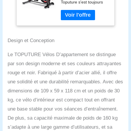
Toputure s'est toujours
silencieux, Vélo
concentré sur des
d'Exercice
concepts de fitness
Résistance
tendance et a fabriqué
Magnétique,
des équipements de
Absorption des
fitness de qualité
chocs, LCD
supérieure. Le processus
Ergomètre, Capacité
Design et Conception
de production est
160KG (Rouge-noir)
strictement contrôlé pour
Le TOPUTURE Vélos D’appartement se distingue
garantir la fourniture de
par son design moderne et ses couleurs attrayantes
produits de qualité
supérieure et de
rouge et noir. Fabriqué à partir d’acier allié, il offre
matériaux durables et
une solidité et une durabilité remarquables. Avec des
rendre votre chemin vers
la santé plus fiable et plus
dimensions de 109 x 59 x 118 cm et un poids de 30
sûr. Vélo d'appartement
kg, ce vélo d’intérieur est compact tout en offrant
d'intérieur 2025 : le vélo
d'appartement est
une base stable pour vos séances d’entraînement.
compatible avec
De plus, sa capacité maximale de poids de 160 kg
l'application Kinomap/Z-
Sport/Zwift pour suivre et
s’adapte à une large gamme d’utilisateurs, et sa