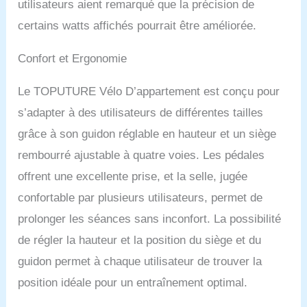
utilisateurs aient remarqué que la précision de
assure une conduite
silencieuse et fluide, n'est
certains watts affichés pourrait être améliorée.
pas facile à user et a une
durée de vie plus longue.
Confort et Ergonomie
Le vélo d'intérieur est
équipé d'un volant
Le TOPUTURE Vélo D’appartement est conçu pour
d'inertie de 15 kg et d'une
forte résistance
s’adapter à des utilisateurs de différentes tailles
magnétique. Le système
grâce à son guidon réglable en hauteur et un siège
de résistance magnétique
peut être réglé de 0 à 100
rembourré ajustable à quatre voies. Les pédales
% pour répondre à
offrent une excellente prise, et la selle, jugée
différentes exigences
confortable par plusieurs utilisateurs, permet de
d'intensité
d'entraînement. Vélo
prolonger les séances sans inconfort. La possibilité
d'appartement sûr et
de régler la hauteur et la position du siège et du
stable : la structure
triangulaire unique du
guidon permet à chaque utilisateur de trouver la
cadre assure la stabilité
position idéale pour un entraînement optimal.
lors de la conduite et
vous permet, à vous et à