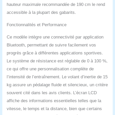
analyser facilement vos
hauteur maximale recommandée de 190 cm le rend
données d'entraînement
telles que la distance, les
accessible à la plupart des gabarits.
tr/min, les calories
brûlées, etc. L'application
Fonctionnalités et Performance
propose des séances
d'entraînement et des
Ce modèle intègre une connectivité par application
compétitions variées ainsi
qu'un entraînement basé
Bluetooth, permettant de suivre facilement vos
sur les intérêts pour
progrès grâce à différentes applications sportives.
augmenter votre effet de
combustion des graisses
Le système de résistance est réglable de 0 à 100 %,
et maintenir efficacement
ce qui offre une personnalisation complète de
votre condition physique.
Système de résistance
l’intensité de l’entraînement. Le volant d’inertie de 15
magnétique 0 à 100 % :
kg assure un pédalage fluide et silencieux, un critère
le vélo de fitness dispose
d'une résistance
souvent cité dans les avis clients. L’écran LCD
magnétique et d'une
affiche des informations essentielles telles que la
transmission par courroie
qui offre des
vitesse, le temps et la distance, bien que certains
performances stables,