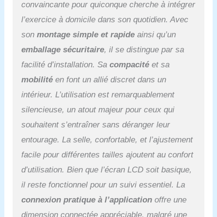
tr/min, les calories
convaincante pour quiconque cherche à intégrer
brûlées, etc. L'application
l’exercice à domicile dans son quotidien. Avec
propose des séances
d'entraînement et des
son
montage simple et rapide
ainsi qu’un
compétitions variées ainsi
emballage sécuritaire
, il se distingue par sa
qu'un entraînement basé
sur les intérêts pour
facilité d’installation. Sa
compacité
et sa
augmenter votre effet de
mobilité
en font un allié discret dans un
combustion des graisses
et maintenir efficacement
intérieur. L’utilisation est remarquablement
votre condition physique.
silencieuse, un atout majeur pour ceux qui
Système de résistance
magnétique 0 à 100 % :
souhaitent s’entraîner sans déranger leur
le vélo de fitness dispose
entourage. La selle, confortable, et l’ajustement
d'une résistance
magnétique et d'une
facile pour différentes tailles ajoutent au confort
transmission par courroie
d’utilisation. Bien que l’écran LCD soit basique,
qui offre des
il reste fonctionnel pour un suivi essentiel. La
performances stables,
assure une conduite
connexion pratique à l’application
offre une
silencieuse et fluide, n'est
dimension connectée appréciable, malgré une
pas facile à user et a une