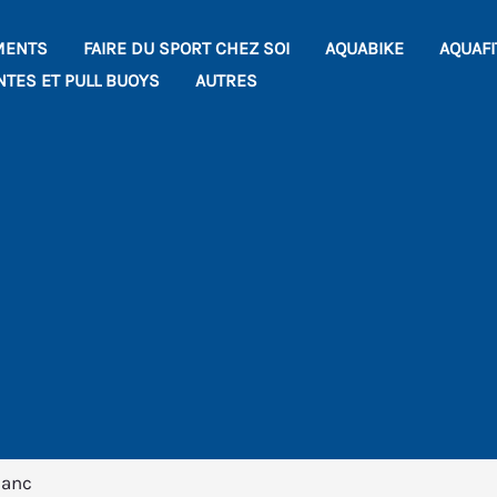
MENTS
FAIRE DU SPORT CHEZ SOI
AQUABIKE
AQUAF
NTES ET PULL BUOYS
AUTRES
lanc