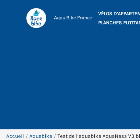
Aller
VÉLOS D’APPARTE
au
Aqua Bike France
PLANCHES FLOTTA
contenu
Accueil
Aquabike
Test de l’aquabike AquaNess V3 b