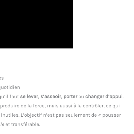
es
quotidien
u’il faut
se lever
,
s’asseoir
,
porter
ou
changer d’appui
.
produire de la force, mais aussi à la contrôler, ce qui
inutiles. L’objectif n’est pas seulement de « pousser
ile
et transférable.