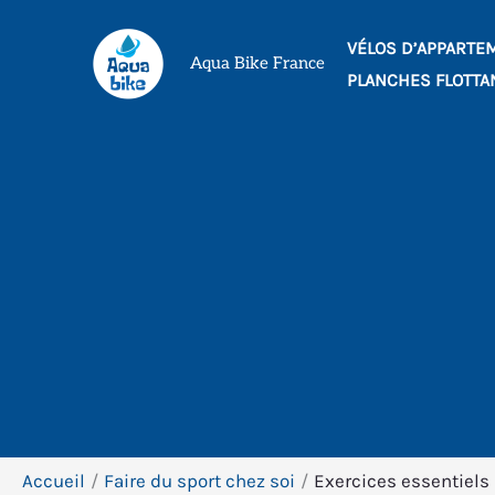
Aller
VÉLOS D’APPARTE
au
Aqua Bike France
PLANCHES FLOTTA
contenu
Accueil
Faire du sport chez soi
Exercices essentiels