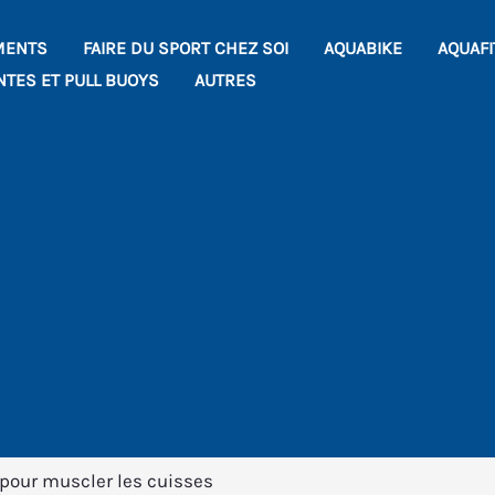
MENTS
FAIRE DU SPORT CHEZ SOI
AQUABIKE
AQUAF
NTES ET PULL BUOYS
AUTRES
 pour muscler les cuisses