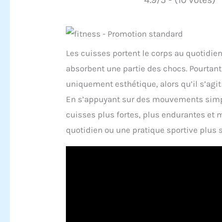
Les cuisses portent le corps au quotidien
absorbent une partie des chocs. Pourtan
uniquement esthétique, alors qu’il s’agi
En s’appuyant sur des mouvements simple
cuisses plus fortes, plus endurantes et m
quotidien ou une pratique sportive plus s