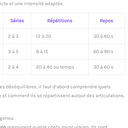
cte et une intensité adaptée.
Séries
Répétitions
Repos
2 à 3
12 à 20
30 à 60 s
3 à 5
8 à 15
60 à 90 s
2 à 4
20 à 40 ou temps
30 à 60 s
 les déséquilibres, il faut d’abord comprendre quels
et comment ils se répartissent autour des articulations.
u genou
eps
regroupent quatre chefs musculaires. Ils sont