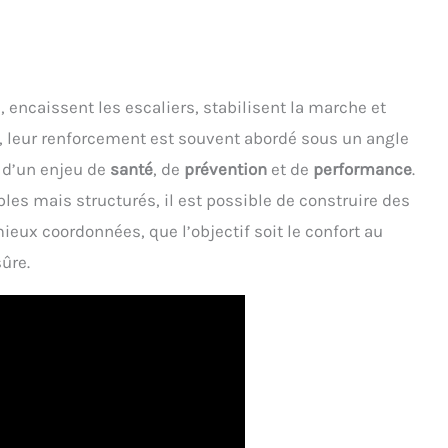
, encaissent les escaliers, stabilisent la marche et
t, leur renforcement est souvent abordé sous un angle
t d’un enjeu de
santé
, de
prévention
et de
performance
.
s mais structurés, il est possible de construire des
ieux coordonnées, que l’objectif soit le confort au
ûre.