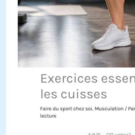
Exercices essen
les cuisses
Faire du sport chez soi
,
Musculation
/ Pa
lecture
4.9/5 - (10 votes)