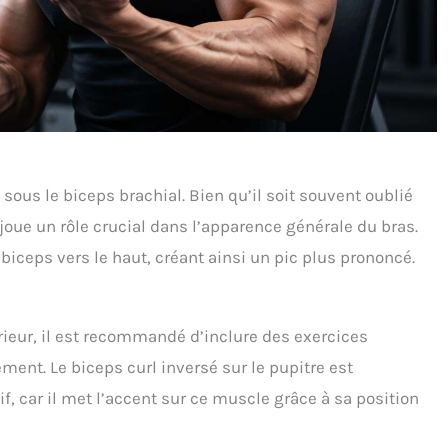
 sous le biceps brachial. Bien qu’il soit souvent oublié
oue un rôle crucial dans l’apparence générale du bras.
 biceps vers le haut, créant ainsi un pic plus prononcé.
érieur, il est recommandé d’inclure des exercices
ment. Le biceps curl inversé sur le pupitre est
f, car il met l’accent sur ce muscle grâce à sa position