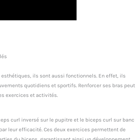
lés
thétiques, ils sont aussi fonctionnels. En effet, ils
vements quotidiens et sportifs. Renforcer ses bras peut
s exercices et activités.
eps curl inversé sur le pupitre et le biceps curl sur banc
ar leur efficacité. Ces deux exercices permettent de
 parties du biceps, garantissant ainsi un développement