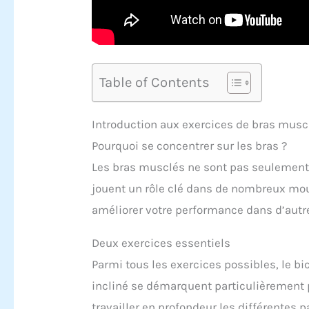
Table of Contents
Introduction aux exercices de bras musc
Pourquoi se concentrer sur les bras ?
Les bras musclés ne sont pas seulement es
jouent un rôle clé dans de nombreux mou
améliorer votre performance dans d’autre
Deux exercices essentiels
Parmi tous les exercices possibles, le bic
incliné se démarquent particulièrement p
travailler en profondeur les différentes