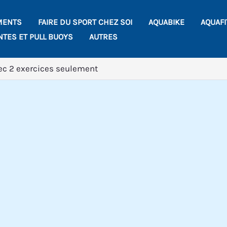
MENTS
FAIRE DU SPORT CHEZ SOI
AQUABIKE
AQUAF
NTES ET PULL BUOYS
AUTRES
ec 2 exercices seulement