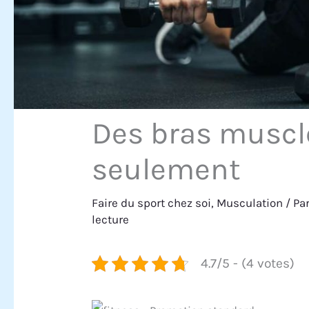
Des bras muscl
seulement
Faire du sport chez soi
,
Musculation
/ Pa
lecture
4.7/5 - (4 votes)