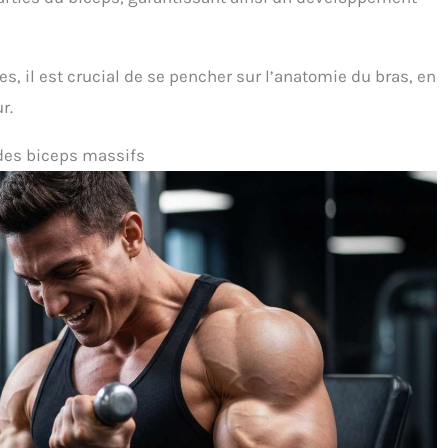
, il est crucial de se pencher sur l’anatomie du bras, en
r.
 des biceps massifs