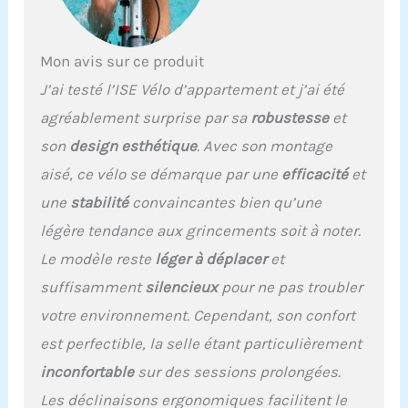
cardiaque, afin que vous puissiez connaître
vos progrès d'entraînement et ajuster votre
programme d'exercices à temps. Le support du
Mon avis sur ce produit
velo d' appartement pour votre tablette et
J’ai testé l’ISE Vélo d’appartement et j’ai été
téléphone portale, écoutez de la
musique/regardez les vidéo en faisant du
agréablement surprise par sa
robustesse
et
sport. Plus intéressant, n'est-ce pas?
son
design esthétique
. Avec son montage
★【Facile à régler et déplacer】Hauter du
siège du velo d appartement/ise velo/velo d
aisé, ce vélo se démarque par une
efficacité
et
intérieur sont réglables, selle à 6 niveaux
une
stabilité
convaincantes bien qu’une
(taille horizontale jusqu'à 85-99 cm) et
réglable en hauteur de 110 à 125cm, qui peut
légère tendance aux grincements soit à noter.
être ajustée rapidement et facilement pour
Le modèle reste
léger à déplacer
et
adapter à votre taille. Dimensions du vélo
biking/velo biking volant inertie 8kg:
suffisamment
silencieux
pour ne pas troubler
92x24x80CM. Poids net: 26KG. Roues de
votre environnement. Cependant, son confort
transport se déplacent facilement, en toute
sécurité et rapidement. Protection de pied
est perfectible, la selle étant particulièrement
antidérapante pour protéger le sol, rendre le
inconfortable
sur des sessions prolongées.
corps du vélo biking stable, ne pas secouer.
★【Perfect Design】Le velo d
Les déclinaisons ergonomiques facilitent le