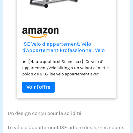
ISE Velo d appartement, Vélo
d'Appartement Professionnel, Velo
Appartement Fitness Intérieur, Vélos
★【Haute qualité et Silencieux】Ce velo d'
d'Appartement Volant Inertie 8KG,
appartement/velo biking a un volant d'inertie
Velo Sport Appartement Impulsion/
poids de 8KG. ise velo appartement avec
Écran LCD/Ergonomie, Cardio
système de transmission par courroie à faible
niveau sonore et nécessitant moins
d'entretien pour une transmission de
puissance optimale, qui vous permet de faire
des exercice et ne déranger pas le repos des
autres autour de vous. Le système de
Un design conçu pour la solidité
résistance de freinage d’urgence du vélo
d'appartement&vélo appartement adulte
Le vélo d’appartement ISE arbore des lignes sobres
vous procurent une excellente expérience de