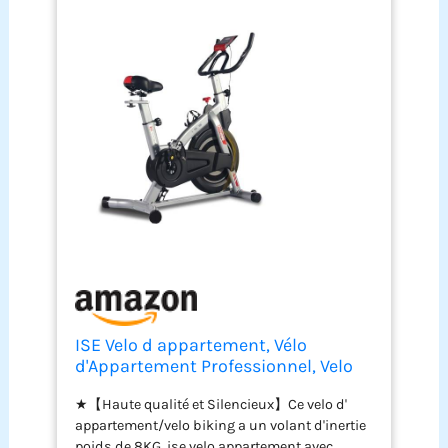
garantissons la protection de vos achats chez
ISE. ISE est engagé dans le développement de
la marque. N'hésitez pas à l'utiliser.
ISE Velo d appartement, Vélo
d'Appartement Professionnel, Velo
Appartement Fitness Intérieur, Vélos
★【Haute qualité et Silencieux】Ce velo d'
d'Appartement Volant Inertie 8KG,
appartement/velo biking a un volant d'inertie
Velo Sport Appartement Impulsion/
poids de 8KG. ise velo appartement avec