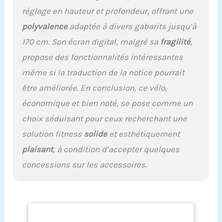
appartement&velo de biking SY-7020 prend
réglage en hauteur et profondeur, offrant une
une conception de design excellent, le cadre
polyvalence
adaptée à divers gabarits jusqu’à
robuste, le cadre en acier tubulaire et les
pédales antidérapantes du velos
170 cm. Son écran digital, malgré sa
fragilité
,
d'appartement offrent une sécurité/stabilité
propose des fonctionnalités intéressantes
suffisante. Pédales antidérapantes, les
bandes réglables et des sièges rembourrés
même si la traduction de la notice pourrait
confortables. C'est un velo appartement idéal
être améliorée. En conclusion, ce vélo,
pour Entraînement efficace pour 5 parties
principales - abdomen, fesses, bras, cuisses
économique et bien noté, se pose comme un
et taille. Maximum pour entraîner plus de 70%
choix séduisant pour ceux recherchant une
des muscles du corps. Meilleur entraînement
aérobique. ★【A PROPOS DE NOUS】 S'il y a
solution fitness
solide
et esthétiquement
des problèmes lors de l'utilisation du velo d
plaisant
, à condition d’accepter quelques
appartement SY-7020, veuillez nous contacter
immédiatement. Nous serons toujours en
concessions sur les accessoires.
service et vous offert un service de qualité. ISE
est établi en France depuis 2010. Nous
disposons d’un service clientèle
professionnel et d’une équipe
technique.Soyez assuré des achats. Nous