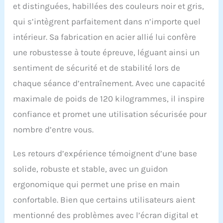
et distinguées, habillées des couleurs noir et gris,
fitness mais également une sécurité optimale
pour votre entraîment. ★【Monitoring
qui s’intègrent parfaitement dans n’importe quel
Surveillance Numérique】 Lorsque vous
intérieur. Sa fabrication en acier allié lui confère
commencez à s'entraîner avec velo
appartement ise, l'écran LCD suit et enregistre
une robustesse à toute épreuve, léguant ainsi un
en temps réel votre temps
sentiment de sécurité et de stabilité lors de
d'exercice/vitesse/distance/calories/pouls, la
poignée du vélo appartement&velo d
chaque séance d’entraînement. Avec une capacité
appartement ayant capteur de fréquence
maximale de poids de 120 kilogrammes, il inspire
cardiaque, afin que vous puissiez connaître
vos progrès d'entraînement et ajuster votre
confiance et promet une utilisation sécurisée pour
programme d'exercices à temps. Le support du
nombre d’entre vous.
velo d' appartement pour votre tablette et
téléphone portale, écoutez de la
musique/regardez les vidéo en faisant du
Les retours d’expérience témoignent d’une base
sport. Plus intéressant, n'est-ce pas?
solide, robuste et stable, avec un guidon
★【Facile à régler et déplacer】Hauter du
ergonomique qui permet une prise en main
siège du velo d appartement/ise velo/velo d
intérieur sont réglables, selle à 6 niveaux
confortable. Bien que certains utilisateurs aient
(taille horizontale jusqu'à 85-99 cm) et
mentionné des problèmes avec l’écran digital et
réglable en hauteur de 110 à 125cm, qui peut