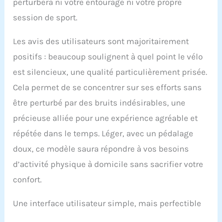
perturbera ni votre entourage ni votre propre
des problèmes lors de l'utilisation du velo d
session de sport.
appartement SY-7020, veuillez nous contacter
immédiatement. Nous serons toujours en
Les avis des utilisateurs sont majoritairement
service et vous offert un service de qualité. ISE
est établi en France depuis 2010. Nous
positifs : beaucoup soulignent à quel point le vélo
disposons d’un service clientèle
est silencieux, une qualité particulièrement prisée.
professionnel et d’une équipe
technique.Soyez assuré des achats. Nous
Cela permet de se concentrer sur ses efforts sans
garantissons la protection de vos achats chez
être perturbé par des bruits indésirables, une
ISE. ISE est engagé dans le développement de
la marque. N'hésitez pas à l'utiliser.
précieuse alliée pour une expérience agréable et
répétée dans le temps. Léger, avec un pédalage
doux, ce modèle saura répondre à vos besoins
d’activité physique à domicile sans sacrifier votre
confort.
Une interface utilisateur simple, mais perfectible