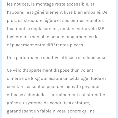
être ajustée rapidement et facilement pour
les notices, le montage reste accessible, et
adapter à votre taille. Dimensions du vélo
l’appareil est généralement livré bien emballé. De
biking/velo biking volant inertie 8kg:
92x24x80CM. Poids net: 26KG. Roues de
plus, sa structure légère et ses petites roulettes
transport se déplacent facilement, en toute
facilitent le déplacement, rendant votre vélo ISE
sécurité et rapidement. Protection de pied
antidérapante pour protéger le sol, rendre le
facilement maniable pour le rangement ou le
corps du vélo biking stable, ne pas secouer.
déplacement entre différentes pièces.
★【Perfect Design】Le velo d
appartement&velo de biking SY-7020 prend
une conception de design excellent, le cadre
Une performance sportive efficace et silencieuse
robuste, le cadre en acier tubulaire et les
pédales antidérapantes du velos
Ce vélo d’appartement dispose d’un volant
d'appartement offrent une sécurité/stabilité
d’inertie de 8 kg qui assure un pédalage fluide et
suffisante. Pédales antidérapantes, les
bandes réglables et des sièges rembourrés
constant, essentiel pour une activité physique
confortables. C'est un velo appartement idéal
efficace à domicile. L’entraînement est simplifié
pour Entraînement efficace pour 5 parties
principales - abdomen, fesses, bras, cuisses
grâce au système de conduite à ceinture,
et taille. Maximum pour entraîner plus de 70%
garantissant un faible niveau sonore qui ne
des muscles du corps. Meilleur entraînement
aérobique. ★【A PROPOS DE NOUS】 S'il y a