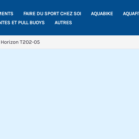
MENTS
FAIRE DU SPORT CHEZ SOI
AQUABIKE
AQUAF
NTES ET PULL BUOYS
AUTRES
e Horizon T202-05