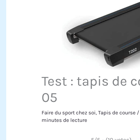
Test : tapis de
05
Faire du sport chez soi
,
Tapis de course
/
minutes de lecture
5/5 - (10 votes)