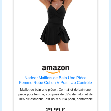
Nadeer Maillots de Bain Une Pièce
Femme Robe Col en V Push Up Contrôle
du Ventre Swimsuit Dress Swimwear de
Maillot de bain une pièce : Ce maillot de bain une
Plage Elégant Ventre Plat Beachwear
pièce pour femme, composé de 82% de nylon et de
18% d'élasthanne, est doux sur la peau, confortable
et respirant, avec un tissu très élastique qui vous
permet de vous étirer dans l'eau. Robe de bain une
29,99 €