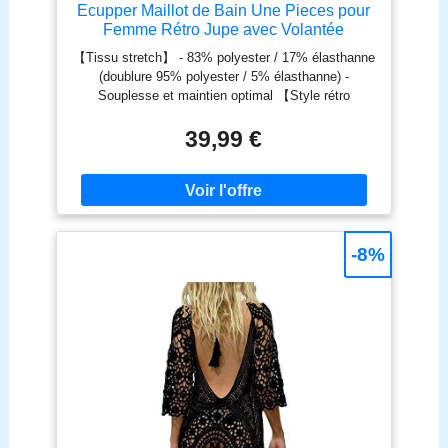
Ecupper Maillot de Bain Une Pieces pour
Femme Rétro Jupe avec Volantée
Contrôle du Ventre Push Up Col en V
【Tissu stretch】 - 83% polyester / 17% élasthanne
Feuille Vert foncé XL
(doublure 95% polyester / 5% élasthanne) -
Souplesse et maintien optimal 【Style rétro
élégant】 - Taille haute, bretelles larges et décolleté
en V avec nœud papillon - Silhouette féminine
39,99 €
【Contrôle du Ventre】 - Jupe intégrée + short
dissimulé pour un ventre plat et une totale
discrétion 【Confort personnalisable】 - Bonnets
rembourrés amovibles et interchangeables - Soutien
ajustable 【Tissu performant】 - Ecupper maillot de
bain extensible, ultra-doux et respirant - Idéal plage,
-8%
piscine ou spa