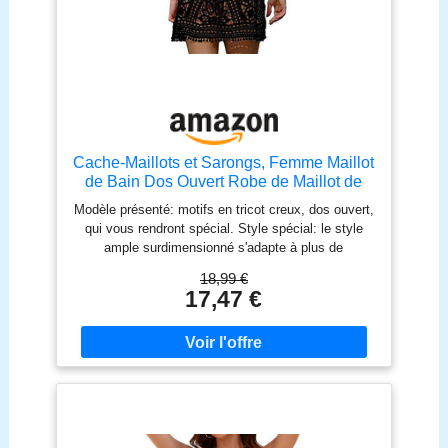
Cache-Maillots et Sarongs, Femme Maillot
de Bain Dos Ouvert Robe de Maillot de
Bain Bikini Dentelle au Crochet, C- Noir,
Modèle présenté: motifs en tricot creux, dos ouvert,
Taille Unique
qui vous rendront spécial. Style spécial: le style
ample surdimensionné s'adapte à plus de
personnes et vous permet d'obtenir facilement la
18,99 €
taille appropriée Fait de dentelle au crochet douce
17,47 €
et confortable, le maillot de bain est très sexy et
facile à porter même par temps chaud Occasions
appropriées: Ce bikini / maillot de bain / maillot de
bain est parfait pour un salon de bronzage, une
plage, une piscine, une piscine. C'est aussi un bon
cadeau pour les amies filles / femmes. Taille: Taille
unique, coupe ample.