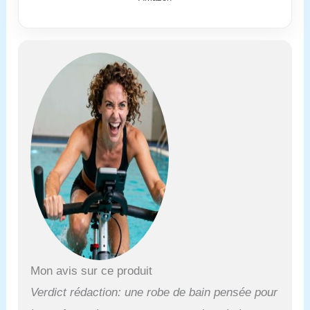
constants. Améliorez
votre style
plage/piscine avec le
dos nageur tendance
et fonctionnel.
Obtenez un
ajustement parfait
avec des bretelles
personnalisables,
sans creusement.
Idéal pour les activités
de piscine ou de
plage, conçu pour
résister aux effets du
chlore. Restez
protégé contre les
rayons UV nocifs
grâce à la technologie
UPF 40+.
Mon avis sur ce produit
Verdict rédaction: une robe de bain pensée pour