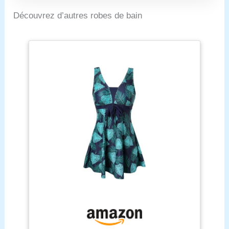
plage/piscine avec le
dos nageur tendance
Découvrez d’autres robes de bain
et fonctionnel.
Obtenez un
ajustement parfait
avec des bretelles
personnalisables,
sans creusement.
Idéal pour les activités
de piscine ou de
plage, conçu pour
résister aux effets du
chlore. Restez
protégé contre les
rayons UV nocifs
grâce à la technologie
UPF 40+.