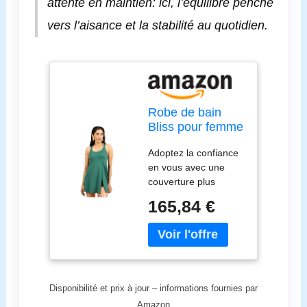
attente en maintien: ici, l’équilibre penche
vers l’aisance et la stabilité au quotidien.
Robe de bain
Bliss pour femme
– Dos nageur |
Adoptez la confiance
Dos nageur |
en vous avec une
Bretelles
couverture plus
réglables | UPF
complète sans
40+ | Bonnets
165,84 €
sacrifier les reflets.
intégrés, Vert
Les fentes ludiques
émeraude Gargi,
sont chics et facilitent
48
le mouvement.
Bonnets intégrés qui
éliminent les tracas
Disponibilité et prix à jour – informations fournies par
des ajustements
Amazon