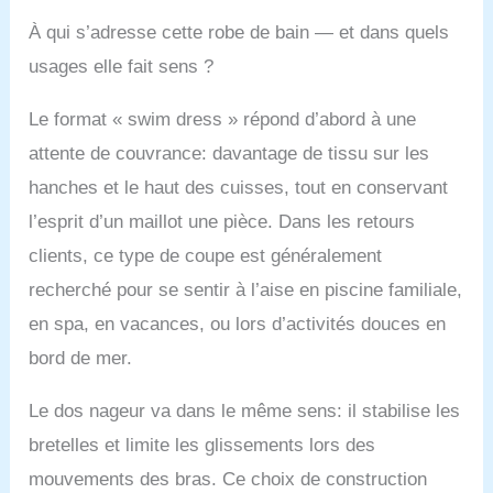
fonctionnel. Obtenez un
À qui s’adresse cette robe de bain — et dans quels
ajustement parfait avec
usages elle fait sens ?
des bretelles
personnalisables, sans
creusement. Idéal pour
Le format « swim dress » répond d’abord à une
les activités de piscine
attente de couvrance: davantage de tissu sur les
ou de plage, conçu
pour résister aux effets
hanches et le haut des cuisses, tout en conservant
du chlore. Restez
l’esprit d’un maillot une pièce. Dans les retours
protégé contre les
rayons UV nocifs grâce
clients, ce type de coupe est généralement
à la technologie UPF
recherché pour se sentir à l’aise en piscine familiale,
40+.
en spa, en vacances, ou lors d’activités douces en
bord de mer.
Le dos nageur va dans le même sens: il stabilise les
bretelles et limite les glissements lors des
mouvements des bras. Ce choix de construction