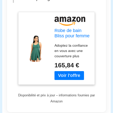
Robe de bain
Bliss pour femme
– Dos nageur |
Adoptez la confiance
Dos nageur |
en vous avec une
Bretelles
couverture plus
réglables | UPF
complète sans
40+ | Bonnets
165,84 €
sacrifier les reflets.
intégrés, Vert
Les fentes ludiques
émeraude Gargi,
sont chics et facilitent
48
le mouvement.
Bonnets intégrés qui
éliminent les tracas
Disponibilité et prix à jour – informations fournies par
des ajustements
Amazon
constants. Améliorez
votre style