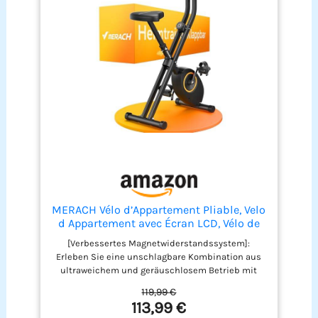
confort d’utilisation
MERACH Vélo d’Appartement Pliable, Velo
d Appartement avec Écran LCD, Vélo de
Fitness Magnétique à Domicile avec
[Verbessertes Magnetwiderstandssystem]:
Coussin Confortable, Gain de Place, Pour
Erleben Sie eine unschlagbare Kombination aus
l’Entraînement Cardio, Capacité Max
ultraweichem und geräuschlosem Betrieb mit
136KG
dem hometrainer fahrrad klappbar, das über 16
119,99 €
Stufen des Magnetwiderstands verfügt. Passen
113,99 €
Sie die Intensität Ihres Trainings mühelos an,