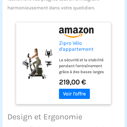
harmonieusement dans votre quotidien.
Zipro Vélo
d'appartement
Nitro, Ergomètre
La sécurité et la stabilité
Fitness, Vélo
pendant l'entraînement
d'appartement
grâce à des bases larges
magnétique,
Le système de résistance
Ergomètre jusqu'à
219,00 €
magnétique est une
150 kg, Vélo
garantie de fiabilité et de
d'intérieur, Vélo
fonctionnement sans
d'entraînement à
problèmes. La possibilité
domicile, Ergomètre
de réglage facile et
à piles
pratique de la résistance
Design et Ergonomie
sur 8 niveaux.
L’ordinateur avancé avec