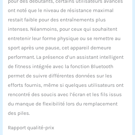
pour des débutants, certains utilisateurs avancés
une large gamme de programmes
ont noté que le niveau de résistance maximal
d'entraînement interactifs pour des séances
d'entraînement plus intenses. 【SUPPORT
restait faible pour des entraînements plus
JOROTO】JOROTO offre une garantie d'un an
intenses. Néanmoins, pour ceux qui souhaitent
sur le rameur JR40. Des pièces de rechange
gratuites peuvent être offertes pendant la
entretenir leur forme physique ou se remettre au
garantie. L'équipe fantastique de soutien à la
sport après une pause, cet appareil demeure
clientèle offre un service 100% satisfait en 24
heures. Ne vous inquiétez pas si vous
performant. La présence d’un assistant intelligent
rencontrez le moindre problème avec la
de fitness intégrée avec la fonction Bluetooth
machine.
permet de suivre différentes données sur les
efforts fournis, même si quelques utilisateurs ont
rencontré des soucis avec l’écran et les fils issus
du manque de flexibilité lors du remplacement
des piles.
Rapport qualité-prix