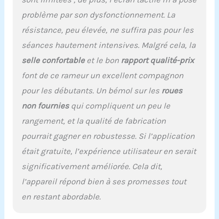
gratuites peuvent être offertes pendant la
problème par son dysfonctionnement. La
garantie. L'équipe fantastique de soutien à la
clientèle offre un service 100% satisfait en 24
résistance, peu élevée, ne suffira pas pour les
heures. Ne vous inquiétez pas si vous
séances hautement intensives. Malgré cela, la
rencontrez le moindre problème avec la
machine.
selle confortable
et le bon
rapport qualité-prix
font de ce rameur un excellent compagnon
pour les débutants. Un bémol sur les
roues
non fournies
qui compliquent un peu le
rangement, et la qualité de fabrication
pourrait gagner en robustesse. Si l’application
était gratuite, l’expérience utilisateur en serait
significativement améliorée. Cela dit,
l’appareil répond bien à ses promesses tout
en restant abordable.