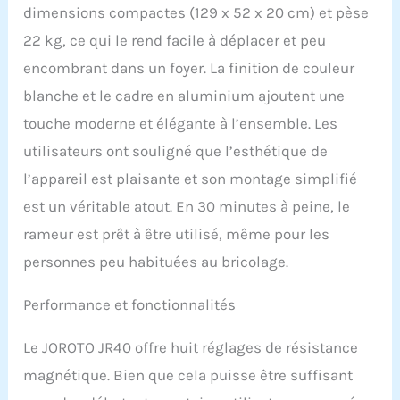
Malgré sa taille compacte, le rameur JR40 est
dimensions compactes (129 x 52 x 20 cm) et pèse
de conception robuste et peut supporter un
22 kg, ce qui le rend facile à déplacer et peu
poids d'utilisateur allant jusqu'à 140 kg.
L'appareil est fabriqué avec des matériaux de
encombrant dans un foyer. La finition de couleur
haute qualité afin de garantir une longue
blanche et le cadre en aluminium ajoutent une
durée de vie. 【ADJUSTIBLE RÉSISTANCE
MAGNÉTIQUE】Le JR40 est doté d'un bouton
touche moderne et élégante à l’ensemble. Les
rotatif facile à utiliser qui vous permet de
utilisateurs ont souligné que l’esthétique de
choisir parmi huit niveaux de résistance
magnétique différents. Vous pouvez ainsi
l’appareil est plaisante et son montage simplifié
adapter l'intensité de l'entraînement en
est un véritable atout. En 30 minutes à peine, le
fonction de vos objectifs de fitness et de vos
préférences. 【ASSISTANT DE FITNESS
rameur est prêt à être utilisé, même pour les
INTELLIGENT】Le JR40 est équipé d'une
personnes peu habituées au bricolage.
interface de données simple et d'un écran
clair qui affiche les données d'entraînement
Performance et fonctionnalités
importantes telles que
SCAN/TIME/STROKES/DIST/SPM/CAL, ce qui
vous permet de suivre efficacement les
Le JOROTO JR40 offre huit réglages de résistance
progrès de votre entraînement. Vous pouvez
magnétique. Bien que cela puisse être suffisant
également vous connecter à l'application
KINOMAP APP via Bluetooth pour accéder à