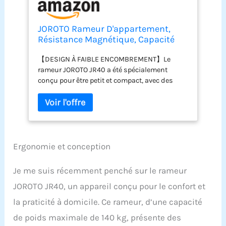
JOROTO Rameur D'appartement,
Résistance Magnétique, Capacité
Max 140KG avec Fonction Bluetooth,
【DESIGN À FAIBLE ENCOMBREMENT】Le
8 Réglages de Résistance, Rameur
rameur JOROTO JR40 a été spécialement
Peu Encombrant
conçu pour être petit et compact, avec des
dimensions de 172 x 65,5 x 43,8 cm et un
encombrement replié de seulement 65 x 45 x
125 cm. Le JR40 est également léger et facile à
transporter. Les roues de transport intégrées
facilitent le rangement et le déplacement de
l'appareil et le rendent idéal pour les
Ergonomie et conception
personnes disposant de peu d'espace.
【CONSTRUCTION ROBUSTE ET STABLE】Le
Je me suis récemment penché sur le rameur
rameur JR40 est équipé d'un mécanisme de
JOROTO JR40, un appareil conçu pour le confort et
coulissement de précision et d'un système de
résistance magnétique avec technologie de
la praticité à domicile. Ce rameur, d’une capacité
réduction du bruit pour garantir un
de poids maximale de 140 kg, présente des
environnement d'entraînement silencieux.