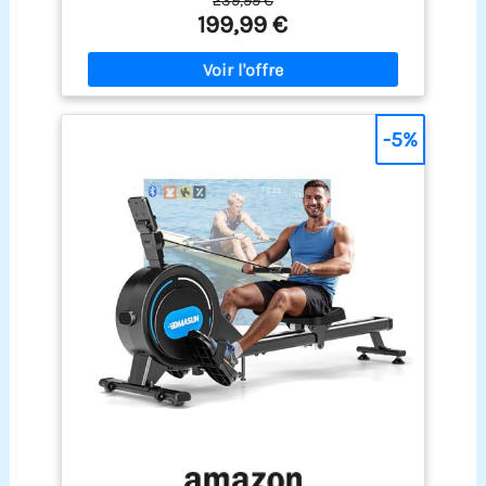
239,99 €
d'exercice fiable. Tous nos produits sont soumis à
fixer des objectifs et participer à des programmes
199,99 €
des tests rigoureux et nous sommes convaincus
d'entraînement interactifs pour augmenter votre
que MERACH deviendra votre partenaire fitness de
motivation et vos performances. Vous pouvez
confiance, vous aidant à adopter un mode de vie
placer votre smartphone et votre iPad dans le
plus sain. APP MERACH exclusive pour un
support pour profiter de vidéos ou de musique
entraînement intelligent: Connectez-vous à
tout en utilisant le rameur. 【Assemblage et
l'application MERACH via Bluetooth pour suivre en
-5%
rangement faciles】: Nous avons simplifié
temps réel vos données d'aviron, votre
l'assemblage du rameur domestique ; la plupart
progression et les calories brûlées, et créer des
des utilisateurs peuvent facilement l'assembler
programmes d'entraînement personnalisés.
en 20 minutes. Grâce à son faible encombrement,
L'application propose plus de 1 000 parcours et
le rameur magnétique MOSUNY économise 70 %
jeux, pour un entraînement plus ludique. Stabilité
d'espace de rangement lorsqu'il est rangé à la
améliorée du double rail: Comparé aux systèmes
verticale. Équipé de roulettes pour un
traditionnels à rail unique, le double rail amélioré
déplacement sans effort, vous pouvez facilement
offre une durabilité et une stabilité accrues. Avec
l'installer dans votre espace d'entraînement.
une capacité de charge allant jusqu'à 158 kg et
【Service sans souci】: Nous garantissons à nos
une longueur de rail de 165 cm, il convient aux
clients un remplacement des composants
personnes mesurant jusqu'à 1,93 m. Système
pendant 12 mois. N'hésitez pas à nous contacter
magnétique silencieux: Doté d'un volant d'inertie
pour toute question concernant ce rameur !
de 5,5 kg et d'une résistance allant jusqu'à 32 kg,
CONTACTEZ-NOUS : Connectez-vous à votre compte
ce système assure une force magnétique
Amazon > Retrouvez vos commandes > Cliquez sur
puissante et un aviron quasi silencieux.
le vendeur > Cliquez sur « Poser une question ».
Entraînez-vous chez vous à tout moment sans
déranger votre famille ou vos voisins. Brûle-