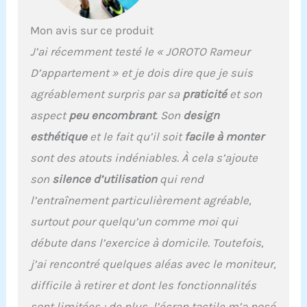
MAGNÉTIQUE】Le JR40 est doté d'un bouton
rotatif facile à utiliser qui vous permet de
Mon avis sur ce produit
choisir parmi huit niveaux de résistance
J’ai récemment testé le « JOROTO Rameur
magnétique différents. Vous pouvez ainsi
adapter l'intensité de l'entraînement en
D’appartement » et je dois dire que je suis
fonction de vos objectifs de fitness et de vos
agréablement surpris par sa
praticité
et son
préférences. 【ASSISTANT DE FITNESS
INTELLIGENT】Le JR40 est équipé d'une
aspect
peu encombrant
. Son
design
interface de données simple et d'un écran
esthétique
et le fait qu’il soit
facile à monter
clair qui affiche les données d'entraînement
importantes telles que
sont des atouts indéniables. À cela s’ajoute
SCAN/TIME/STROKES/DIST/SPM/CAL, ce qui
son
silence d’utilisation
qui rend
vous permet de suivre efficacement les
progrès de votre entraînement. Vous pouvez
l’entraînement particulièrement agréable,
également vous connecter à l'application
surtout pour quelqu’un comme moi qui
KINOMAP APP via Bluetooth pour accéder à
une large gamme de programmes
débute dans l’exercice à domicile. Toutefois,
d'entraînement interactifs pour des séances
j’ai rencontré quelques aléas avec le moniteur,
d'entraînement plus intenses. 【SUPPORT
JOROTO】JOROTO offre une garantie d'un an
difficile à retirer et dont les fonctionnalités
sur le rameur JR40. Des pièces de rechange
sont limitées ; de plus, l’écran tactile m’a posé