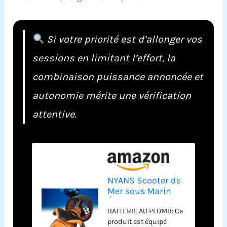
Si votre priorité est d’allonger vos
sessions en limitant l’effort, la
combinaison puissance annoncée et
autonomie mérite une vérification
attentive.
NYANS Scooter de
Mer sous Marin
Électrique,
BATTERIE AU PLOMB: Ce
Boosters de
produit est équipé
Natation de