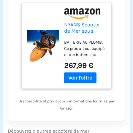
NYANS Scooter
de Mer sous
Marin Électrique,
BATTERIE AU PLOMB:
Boosters de
Ce produit est équipé
Natation de
d'une batterie au
Plongée 300W,
plomb 24V 6AH, le
pour la Piscine
267,99 €
temps de charge est
de Sports
de 4 à 5 heures et le
Nautiques et la
temps de travail est
Plongée en
de 40 à 60 minutes,
Apnée, Temps de
vous offrant un
Travail de 40 à
merveilleux voyage
60 Minutes
Disponibilité et prix à jour – informations fournies par
sous-marin.
Amazon
PROTECTION DE
SÉCURITÉ: Un filet de
sécurité est conçu au
niveau de l'hélice
Découvrez d’autres scooters de mer