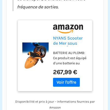
fréquence de sorties.
NYANS Scooter
de Mer sous
Marin Électrique,
BATTERIE AU PLOMB:
Boosters de
Ce produit est équipé
Natation de
d'une batterie au
Plongée 300W,
plomb 24V 6AH, le
pour la Piscine
267,99 €
temps de charge est
de Sports
de 4 à 5 heures et le
Nautiques et la
temps de travail est
Plongée en
de 40 à 60 minutes,
Apnée, Temps de
vous offrant un
Travail de 40 à
merveilleux voyage
60 Minutes
Disponibilité et prix à jour – informations fournies par
sous-marin.
Amazon
PROTECTION DE