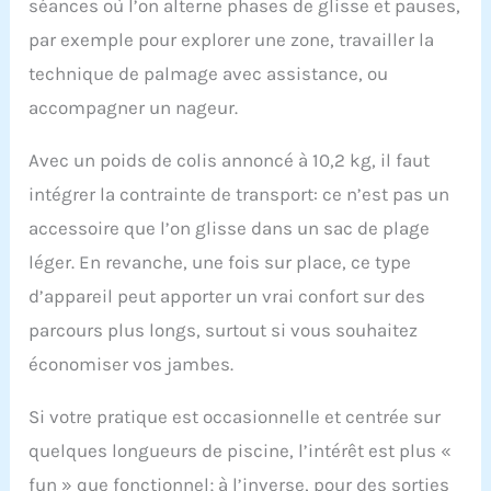
et vous apportera une
séances où l’on alterne phases de glisse et pauses,
expérience de plongée
par exemple pour explorer une zone, travailler la
immersive. FORTE
technique de palmage avec assistance, ou
PUISSANCE: Il fournit
une forte puissance
accompagner un nageur.
aux plongeurs et la
profondeur étanche
Avec un poids de colis annoncé à 10,2 kg, il faut
peut atteindre 30 m,
vous permettant
intégrer la contrainte de transport: ce n’est pas un
d'explorer facilement
accessoire que l’on glisse dans un sac de plage
les océans plus
profonds. LARGE
léger. En revanche, une fois sur place, ce type
GAMME
d’appareil peut apporter un vrai confort sur des
D'APPLICATIONS:
Laissez non seulement
parcours plus longs, surtout si vous souhaitez
les enfants s'amuser
économiser vos jambes.
dans l'eau, mais incitez
également les adultes
Si votre pratique est occasionnelle et centrée sur
à explorer le monde
sous-marin. Que vous
quelques longueurs de piscine, l’intérêt est plus «
fassiez de la plongée,
fun » que fonctionnel; à l’inverse, pour des sorties
de la plongée en apnée,