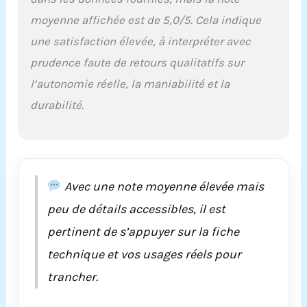
peut atteindre 30 m,
moyenne affichée est de 5,0/5. Cela indique
vous permettant
d'explorer facilement
une satisfaction élevée, à interpréter avec
les océans plus
prudence faute de retours qualitatifs sur
profonds. LARGE
GAMME
l’autonomie réelle, la maniabilité et la
D'APPLICATIONS:
durabilité.
Laissez non
seulement les
enfants s'amuser
dans l'eau, mais
incitez également les
adultes à explorer le
Avec une note moyenne élevée mais
monde sous-marin.
peu de détails accessibles, il est
Que vous fassiez de
la plongée, de la
pertinent de s’appuyer sur la fiche
plongée en apnée, de
technique et vos usages réels pour
la natation ou
d'autres activités
trancher.
sous-marines, vous
pouvez l'utiliser.