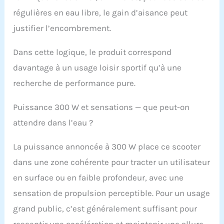
de la natation ou
régulières en eau libre, le gain d’aisance peut
d'autres activités sous-
justifier l’encombrement.
marines, vous pouvez
l'utiliser.
Dans cette logique, le produit correspond
davantage à un usage loisir sportif qu’à une
recherche de performance pure.
Puissance 300 W et sensations — que peut-on
attendre dans l’eau ?
La puissance annoncée à 300 W place ce scooter
dans une zone cohérente pour tracter un utilisateur
en surface ou en faible profondeur, avec une
sensation de propulsion perceptible. Pour un usage
grand public, c’est généralement suffisant pour
ressentir une accélération et maintenir une allure