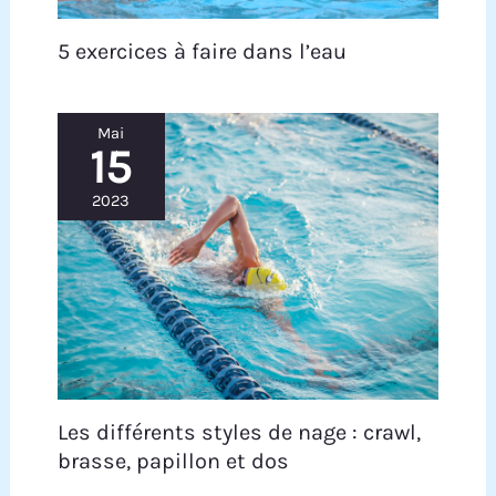
plongée en apnée au paddle board et même aux
scooters de piscine, il gère tout avec facilité.
5 exercices à faire dans l’eau
Largement utilisé pour les activités de plongée
professionnelles ou la pratique de la plongée pour
débutants.
Mai
15
2023
Les différents styles de nage : crawl,
brasse, papillon et dos