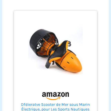
pour éviter les
blessures
accidentelles aux
doigts dues à une
mauvaise utilisation.
PROTECTION DE
L'ENVIRONNEMENT: Il
ne polluera pas le
plan d'eau, ne nuira
ni ne perturbera la vie
marine et vous
apportera une
expérience de plongée
immersive. FORTE
PUISSANCE: Il fournit
une forte puissance
aux plongeurs et la
profondeur étanche
peut atteindre 30 m,
vous permettant
Dfdieratve Scooter de Mer sous Marin
d'explorer facilement
Électrique, pour Les Sports Nautiques