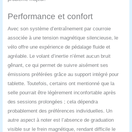
ergomètre pliable
MERACH est le choix
idéal pour votre salle de
Performance et confort
sport à domicile!
[Spécifications &
Avec son système d’entraînement par courroie
dimensions] : Vélo de
associée à une tension magnétique silencieuse, le
fitness pliable avec cadre
en acier renforcé et pieds
vélo offre une expérience de pédalage fluide et
antidérapants – adapté
agréable. Le volant d’inertie n’émet aucun bruit
aux utilisateurs plus
lourds. Capacité
gênant, ce qui permet de suivre aisément ses
maximale : 135 kg. Siège
émissions préférées grâce au support intégré pour
réglable en hauteur,
adapté aux personnes de
tablette. Toutefois, certains ont mentionné que la
150 cm à 175 cm.
selle pourrait être légèrement inconfortable après
Dimensions du produit :
80 L x 44 l x 114 H cm |
des sessions prolongées ; cela dépendra
Poids du produit : 14,3
probablement des préférences individuelles. Un
kg. [Service client sans
souci] : Un manuel de
autre aspect à noter est l’absence de graduation
montage détaillé facilite
visible sur le frein magnétique, rendant difficile le
l’assemblage de votre