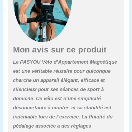
pliable dispose d’un siège
réglable en 4 niveaux,
adapté aux utilisateurs de
différentes tailles. Il
assure une position
assise ergonomique et
réduit la pression sur les
genoux. Deux positions
Mon avis sur ce produit
d’entraînement offrent
des intensités différentes.
Le PASYOU Vélo d’Appartement Magnétique
Grâce à son design
est une véritable réussite pour quiconque
pliable, il est peu
encombrant et idéal pour
cherche un appareil élégant, efficace et
les petits espaces. [Écran
silencieux pour ses séances de sport à
LCD interactif] : Suivez
vos progrès grâce à
domicile. Ce vélo est d’une simplicité
l’écran LCD du Vélos de
déconcertante à monter, et sa stabilité est
Fitness Magnétique
Pliable MERACH.
indéniable lors de l’exercice. La fluidité du
L’affichage électronique
pédalage associée à des réglages
montre des indicateurs