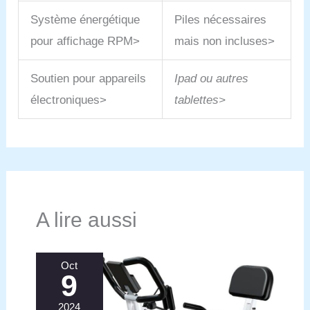
minutes grâce à la vidéo et à la notice fournies. Il
Personen von 150 cm bis 175 cm.
bénéficie d’une garantie de 2 ans, incluant le
Système énergétique
Piles nécessaires
Produktabmessungen: 80 L x 44 B x 114 H cm |
remplacement des pièces défectueuses. Notre
Produktgewicht: 14.3 kg. [Sorgenfreier
pour affichage RPM>
mais non incluses>
service client réactif vous accompagne avec des
Kundenservice]: Eine detaillierte Montageanleitung
solutions claires et un support personnalisé pour
erleichtern den Aufbau Ihres Spinning-Bikes.
une utilisation durable et sans souci.
Soutien pour appareils
Ipad ou autres
Zusätzlich bieten wir 12 Monate Garantie. Bei
Fragen oder Problemen steht Ihnen unser Support-
électroniques>
tablettes>
Team jederzeit schnell und zuverlässig zur
Verfügung.
A lire aussi
Oct
9
2024