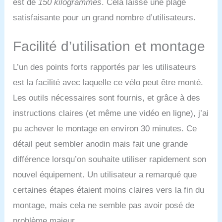
est de
150 kilogrammes
. Cela laisse une plage
pliable, il est peu
encombrant et idéal pour
satisfaisante pour un grand nombre d’utilisateurs.
les petits espaces. [Écran
LCD interactif] : Suivez
Facilité d’utilisation et montage
vos progrès grâce à
l’écran LCD du Vélos de
L’un des points forts rapportés par les utilisateurs
Fitness Magnétique
Pliable MERACH.
est la facilité avec laquelle ce vélo peut être monté.
L’affichage électronique
Les outils nécessaires sont fournis, et grâce à des
montre des indicateurs
importants tels que le
instructions claires (et même une vidéo en ligne), j’ai
temps, la distance, la
pu achever le montage en environ 30 minutes. Ce
vitesse et les calories.
Avec le support intégré
détail peut sembler anodin mais fait une grande
pour téléphone, vous
différence lorsqu’on souhaite utiliser rapidement son
pouvez diffuser vos
vidéos de fitness
nouvel équipement. Un utilisateur a remarqué que
préférées ou accéder à
certaines étapes étaient moins claires vers la fin du
des conseils
d’entraînement
montage, mais cela ne semble pas avoir posé de
supplémentaires. Le vélo
problème majeur.