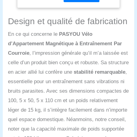
l’Entraînement
niveaux de résistance
Cardio, Capacité
magnétique. Ajustez
Max 136KG
facilement l’intensité de
Design et qualité de fabrication
votre entraînement pour
vous concentrer
En ce qui concerne le
PASYOU Vélo
pleinement sur votre
d’Appartement Magnétique à Entraînement Par
parcours fitness sans
interruptions. [Design
Courroie
, l’impression générale qu’il m’a laissée est
ergonomique et réglable]
celle d’un produit bien conçu et robuste. Sa structure
: Ce Velo d Appartement
pliable dispose d’un siège
en acier allié lui confère une
stabilité remarquable
,
réglable en 4 niveaux,
essentielle pour un entraînement sans vibrations ni
adapté aux utilisateurs de
différentes tailles. Il
bruits parasites. Avec ses dimensions compactes de
assure une position
100, 5 x 50, 5 x 110 cm et un poids relativement
assise ergonomique et
réduit la pression sur les
léger de 15 kg, il s’intègre facilement dans n’importe
genoux. Deux positions
quel espace domestique. Néanmoins, notre conseil,
d’entraînement offrent
des intensités différentes.
noter que la capacité maximale de poids supportée
Grâce à son design