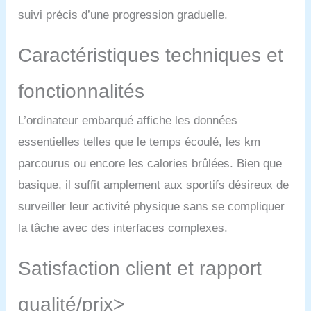
velo d’appartement. De
suivi précis d’une progression graduelle.
plus, nous offrons 12
mois de garantie. Pour
Caractéristiques techniques et
toute question ou
problème, notre équipe
de support est disponible
fonctionnalités
rapidement et
efficacement à tout
L’ordinateur embarqué affiche les données
moment.
essentielles telles que le temps écoulé, les km
parcourus ou encore les calories brûlées. Bien que
basique, il suffit amplement aux sportifs désireux de
surveiller leur activité physique sans se compliquer
la tâche avec des interfaces complexes.
Satisfaction client et rapport
qualité/prix>