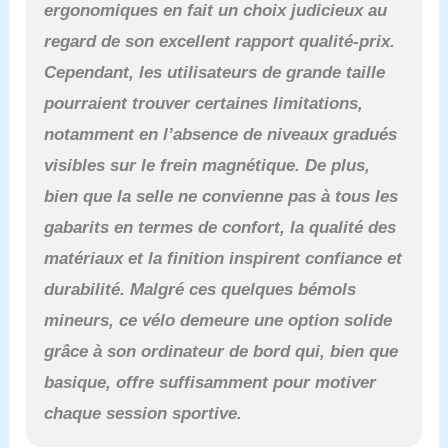
importants tels que le
ergonomiques en fait un choix judicieux au
temps, la distance, la
regard de son excellent rapport qualité-prix.
vitesse et les calories.
Avec le support intégré
Cependant, les utilisateurs de grande taille
pour téléphone, vous
pourraient trouver certaines limitations,
pouvez diffuser vos
vidéos de fitness
notamment en l’absence de niveaux gradués
préférées ou accéder à
visibles sur le frein magnétique. De plus,
des conseils
d’entraînement
bien que la selle ne convienne pas à tous les
supplémentaires. Le vélo
gabarits en termes de confort, la qualité des
ergomètre pliable
MERACH est le choix
matériaux et la finition inspirent confiance et
idéal pour votre salle de
durabilité. Malgré ces quelques bémols
sport à domicile!
[Spécifications &
mineurs, ce vélo demeure une option solide
dimensions] : Vélo de
grâce à son ordinateur de bord qui, bien que
fitness pliable avec cadre
en acier renforcé et pieds
basique, offre suffisamment pour motiver
antidérapants – adapté
chaque session sportive.
aux utilisateurs plus
lourds. Capacité