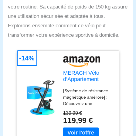
votre routine. Sa capacité de poids de 150 kg assure
une utilisation sécurisée et adaptée à tous.
Explorons ensemble comment ce vélo peut
transformer votre expérience sportive à domicile.
-14%
MERACH Vélo
d’Appartement
Pliable, Velo d
[Système de résistance
Appartement avec
magnétique amélioré] :
Écran LCD, Vélo de
Découvrez une
Fitness Magnétique
combinaison imbattable
à Domicile avec
139,99 €
de fonctionnement ultra-
Coussin
119,99 €
doux et silencieux avec
Confortable, Gain
ce vélo d’appartement
de Place, Pour
pliable, doté de 16