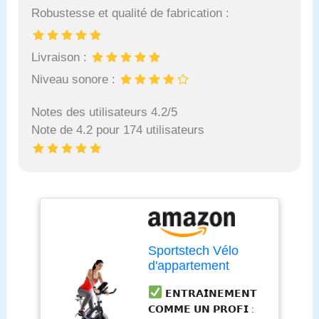
Robustesse et qualité de fabrication :
Livraison :
Niveau sonore :
Notes des utilisateurs 4.2/5
Note de 4.2 pour 174 utilisateurs
Sportstech Vélo
d'appartement
ergomètre SX200
𝗘𝗡𝗧𝗥𝗔𝗜̂𝗡𝗘𝗠𝗘𝗡𝗧
avec contrôle via
𝗖𝗢𝗠𝗠𝗘 𝗨𝗡 𝗣𝗥𝗢𝗙𝗜 :
l'application