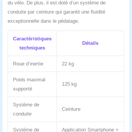
du vélo. De plus, il est doté d’un système de
maison, avec porte-
bouteille d'eau, répond
conduite par ceinture qui garantit une fluidité
également à des
exceptionnelle dans le pédalage.
exigences
particulièrement élevées
en matière
Caractéristiques
d'entraînement grâce au
Détails
KINOMAP. Qu'il s'agisse
techniques
d'événements vidéo, de
séances d'entraînement
Roue d’inertie
22 kg
interactives ou de modes
multijoueurs, avec le vélo
d'intérieur SX200, vous
Poids maximal
conquérez les rues de ce
125 kg
supporté
monde et ne laissez
aucune chance à l'ennui
pendant votre
Système de
entraînement.
𝗟'Œ𝗜𝗟
Ceinture
conduite
𝗣𝗢𝗨𝗥 𝗟𝗘 𝗗𝗘́𝗧𝗔𝗜𝗟 :
Comme tous les produits
SPORTSTECH, le SX200
Système de
Application Smartphone +