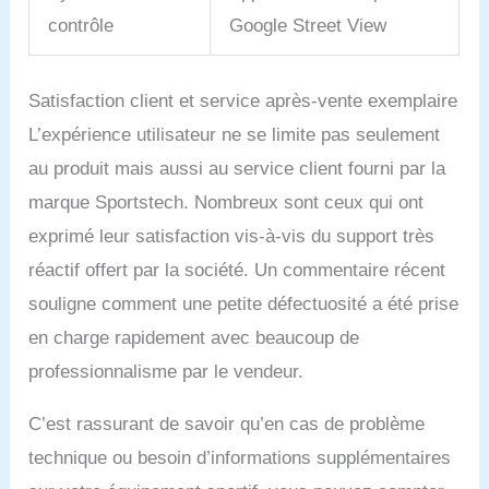
Indoor Bike convainc par
contrôle
Google Street View
son design compact et
intelligent grâce à son
empreinte de 104x54x116
cm (Lxlxh), une selle
Satisfaction client et service après-vente exemplaire
réglable avec une
L’expérience utilisateur ne se limite pas seulement
distance de 65-72 cm au
milieu du guidon et une
au produit mais aussi au service client fourni par la
longueur de marche de
marque Sportstech. Nombreux sont ceux qui ont
69-88,5 cm. Ainsi, même
exprimé leur satisfaction vis-à-vis du support très
les athlètes d'un poids
maximum de 125 kg
réactif offert par la société. Un commentaire récent
bénéficient d'un
souligne comment une petite défectuosité a été prise
entraînement efficace de
haut niveau.
en charge rapidement avec beaucoup de
𝗖𝗢𝗡𝗙𝗢𝗥𝗧 𝗚𝗘́𝗡𝗘́𝗥𝗔𝗟 :
professionnalisme par le vendeur.
De nombreux appareils
de fitness à la maison
prennent trop de place -
C’est rassurant de savoir qu’en cas de problème
ce n'est pas le cas du
technique ou besoin d’informations supplémentaires
SX200 Speedbike ! Grâce
à des roues de transport