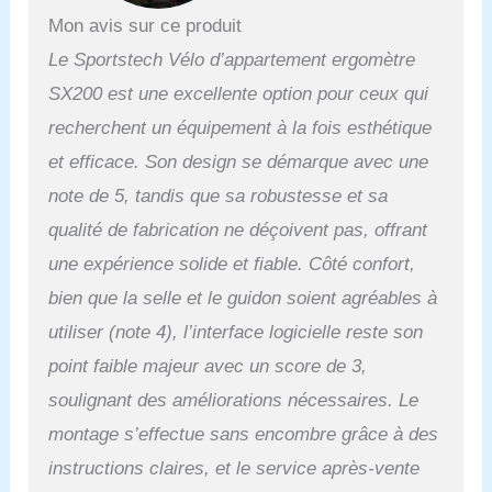
de haute qualité du vélo
Mon avis sur ce produit
d'intérieur avec affichage
numérique et de
Le Sportstech Vélo d’appartement ergomètre
nombreux programmes
SX200 est une excellente option pour ceux qui
d'entraînement est
parfaitement adaptée à la
recherchent un équipement à la fois esthétique
combinaison avec une
et efficace. Son design se démarque avec une
ceinture de pouls. Ainsi,
vous bénéficiez d'un
note de 5, tandis que sa robustesse et sa
entraînement à domicile
qualité de fabrication ne déçoivent pas, offrant
de la classe extra et vous
vous entraînez toujours
une expérience solide et fiable. Côté confort,
dans la plage de pouls
bien que la selle et le guidon soient agréables à
optimale - rien ne
s'oppose à une forme
utiliser (note 4), l’interface logicielle reste son
physique maximale !
point faible majeur avec un score de 3,
𝗘𝗡𝗧𝗥𝗔𝗜̂𝗡𝗘𝗠𝗘𝗡𝗧 𝗗𝗘
𝗟𝗔 𝗣𝗥𝗢𝗖𝗛𝗔𝗜𝗡𝗘
soulignant des améliorations nécessaires. Le
𝗚𝗘́𝗡𝗘́𝗥𝗔𝗧𝗜𝗢𝗡 : Cet
montage s’effectue sans encombre grâce à des
appareil de fitness pour la
maison, avec porte-
instructions claires, et le service après-vente
bouteille d'eau, répond