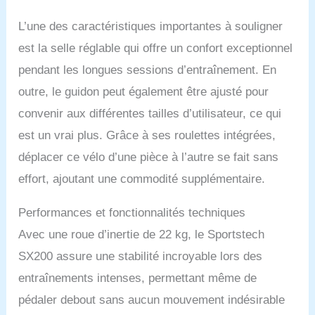
console multifonctionnelle
L’une des caractéristiques importantes à souligner
de haute qualité du vélo
d'intérieur avec affichage
est la selle réglable qui offre un confort exceptionnel
numérique et de
pendant les longues sessions d’entraînement. En
nombreux programmes
d'entraînement est
outre, le guidon peut également être ajusté pour
parfaitement adaptée à la
convenir aux différentes tailles d’utilisateur, ce qui
combinaison avec une
ceinture de pouls. Ainsi,
est un vrai plus. Grâce à ses roulettes intégrées,
vous bénéficiez d'un
déplacer ce vélo d’une pièce à l’autre se fait sans
entraînement à domicile
de la classe extra et vous
effort, ajoutant une commodité supplémentaire.
vous entraînez toujours
dans la plage de pouls
Performances et fonctionnalités techniques
optimale - rien ne
s'oppose à une forme
Avec une roue d’inertie de 22 kg, le Sportstech
physique maximale !
SX200 assure une stabilité incroyable lors des
𝗘𝗡𝗧𝗥𝗔𝗜̂𝗡𝗘𝗠𝗘𝗡𝗧 𝗗𝗘
entraînements intenses, permettant même de
𝗟𝗔 𝗣𝗥𝗢𝗖𝗛𝗔𝗜𝗡𝗘
𝗚𝗘́𝗡𝗘́𝗥𝗔𝗧𝗜𝗢𝗡 : Cet
pédaler debout sans aucun mouvement indésirable
appareil de fitness pour la