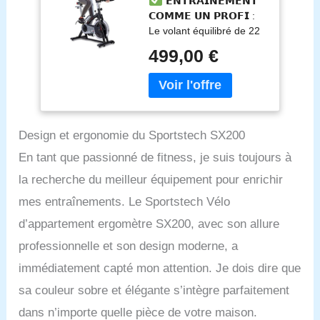
𝗘𝗡𝗧𝗥𝗔𝗜̂𝗡𝗘𝗠𝗘𝗡𝗧
avec contrôle via
𝗖𝗢𝗠𝗠𝗘 𝗨𝗡 𝗣𝗥𝗢𝗙𝗜 :
l'application
Le volant équilibré de 22
Smartphone +
kg et le réglage en
Google Street View |
499,00 €
continu de la résistance
roue d'inertie de 22
avec un système
kg | capteur de
d'entraînement par
fréquence cardiaque
courroie silencieux et
| charge maximale
nécessitant peu
125 kg
Design et ergonomie du Sportstech SX200
d'entretien assurent une
transmission optimale de
En tant que passionné de fitness, je suis toujours à
la puissance sur ce vélo
la recherche du meilleur équipement pour enrichir
d'appartement. Grâce à
ses pédales
mes entraînements. Le Sportstech Vélo
antidérapantes, le SX200
d’appartement ergomètre SX200, avec son allure
Speedbike vous maintient
toujours fermement en
professionnelle et son design moderne, a
selle - pour un
immédiatement capté mon attention. Je dois dire que
entraînement encore plus
amusant et sûr !
sa couleur sobre et élégante s’intègre parfaitement
𝗣𝗢𝗨𝗥 𝗟𝗘𝗦 𝗚𝗥𝗔𝗡𝗗𝗘𝗦
dans n’importe quelle pièce de votre maison.
𝗘𝗫𝗜𝗚𝗘𝗡𝗖𝗘𝗦 : la