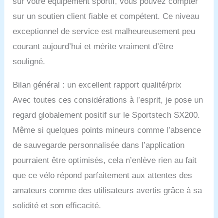
sur votre équipement sportif, vous pouvez compter
intelligentes et des pieds
sur un soutien client fiable et compétent. Ce niveau
réglables, vous pouvez
désormais installer votre
exceptionnel de service est malheureusement peu
station d'entraînement où
courant aujourd’hui et mérite vraiment d’être
vous voulez - et la
souligné.
démonter tout aussi
rapidement. Remarque :
la livraison n'est possible
Bilan général : un excellent rapport qualité/prix
que jusqu'au trottoir -
Avec toutes ces considérations à l’esprit, je pose un
ATTENTION : pas de
livraison sur les îles.
regard globalement positif sur le Sportstech SX200.
Même si quelques points mineurs comme l’absence
de sauvegarde personnalisée dans l’application
pourraient être optimisés, cela n’enlève rien au fait
que ce vélo répond parfaitement aux attentes des
amateurs comme des utilisateurs avertis grâce à sa
solidité et son efficacité.