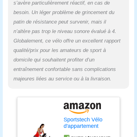
s’avère particulièrement réactif, en cas de
également à des
exigences
besoin. Un léger problème de grincement du
particulièrement élevées
patin de résistance peut survenir, mais il
en matière
d'entraînement grâce au
n’altère pas trop le niveau sonore évalué à 4.
KINOMAP. Qu'il s'agisse
Globalement, ce vélo offre un excellent rapport
d'événements vidéo, de
qualité/prix pour les amateurs de sport à
séances d'entraînement
interactives ou de modes
domicile qui souhaitent profiter d’un
multijoueurs, avec le vélo
entraînement confortable sans complications
d'intérieur SX200, vous
conquérez les rues de ce
majeures liées au service ou à la livraison.
monde et ne laissez
aucune chance à l'ennui
pendant votre
entraînement.
𝗟'Œ𝗜𝗟
𝗣𝗢𝗨𝗥 𝗟𝗘 𝗗𝗘́𝗧𝗔𝗜𝗟 :
Comme tous les produits
Sportstech Vélo
SPORTSTECH, le SX200
d'appartement
Indoor Bike convainc par
ergomètre SX200
son design compact et