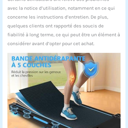
(moins de 40 dB), vous
pouvez vous entraîner
avec la notice d’utilisation, notamment en ce qui
tôt le matin ou tard le
concerne les instructions d’entretien. De plus,
soir sans déranger les
autres. Parfait pour la
quelques clients ont rapporté des soucis de
maison ou le bureau.
fiabilité à long terme, ce qui peut être un élément à
𝗕𝗮𝗻𝗱𝗲 𝗱𝗲 𝗖𝗼𝘂𝗿𝘀𝗲
𝗔𝗻𝘁𝗶𝗱𝗲́𝗿𝗮𝗽𝗮𝗻𝘁𝗲 &
considérer avant d’opter pour cet achat.
𝗦𝘆𝘀𝘁𝗲̀𝗺𝗲
𝗱’𝗔𝗺𝗼𝗿𝘁𝗶𝘀𝘀𝗲𝗺𝗲𝗻𝘁:
Ce tapis de marche
dispose d’une surface
de course spacieuse de
100 × 40 cm avec une
bande à 5 couches
antidérapante,
résistante et durable.
Équipé de 8
amortisseurs en
silicone et de 2
coussinets, il réduit
efficacement les chocs