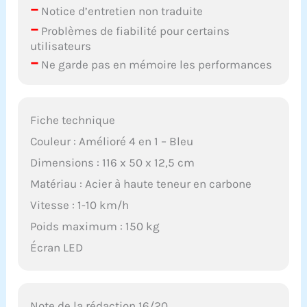
–
𝗠𝗼𝗻𝘁𝗮𝗴𝗲 & 𝗚𝗮𝗶𝗻 𝗱𝗲
Notice d’entretien non traduite
𝗣𝗹𝗮𝗰𝗲: Ce tapis de
–
Problèmes de fiabilité pour certains
course pliable mesure
utilisateurs
seulement 116 × 50,5 ×
–
Ne garde pas en mémoire les performances
12,5 cm. Il est livré
entièrement monté, se
glisse facilement sous
un lit ou un canapé, et
Fiche technique
se déplace sans effort
grâce aux roulettes
Couleur : Amélioré 4 en 1 – Bleu
intégrées. Parfait pour
Dimensions : 116 x 50 x 12,5 cm
les petits espaces.
𝗦𝗲𝗿𝘃𝗶𝗰𝗲 𝗖𝗹𝗶𝗲𝗻𝘁
Matériau : Acier à haute teneur en carbone
𝗙𝗶𝗮𝗯𝗹𝗲: VANNECT offre
Vitesse : 1-10 km/h
une garantie gratuite
de 5 ans. La trace sur la
Poids maximum : 150 kg
bande de course est la
Écran LED
jonction de la bande,
ce qui est normal et ne
constitue pas un
dommage. En cas de
Note de la rédaction 16/20