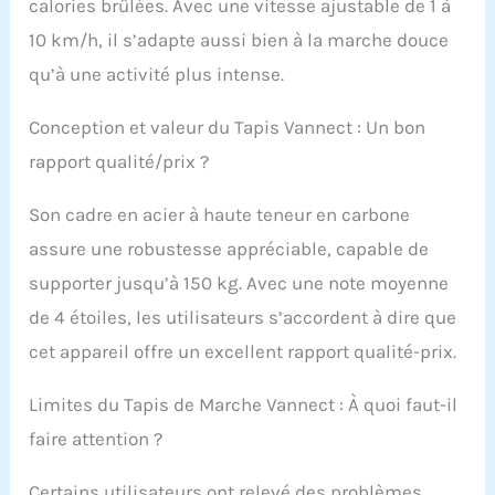
calories brûlées. Avec une vitesse ajustable de 1 à
standards, il simule
mieux les montées et
10 km/h, il s’adapte aussi bien à la marche douce
renforce efficacement
qu’à une activité plus intense.
les muscles des
jambes. Adaptez votre
séance à votre niveau
Conception et valeur du Tapis Vannect : Un bon
de forme et vos
rapport qualité/prix ?
préférences.
𝗠𝗼𝘁𝗲𝘂𝗿 𝗣𝘂𝗶𝘀𝘀𝗮𝗻𝘁,
Son cadre en acier à haute teneur en carbone
𝗦𝘁𝗮𝗯𝗹𝗲 𝗲𝘁
𝗦𝗶𝗹𝗲𝗻𝗰𝗶𝗲𝘂𝘅: Le tapis
assure une robustesse appréciable, capable de
de course VANNECT est
supporter jusqu’à 150 kg. Avec une note moyenne
équipé d’un moteur
amélioré de 2,75 HP,
de 4 étoiles, les utilisateurs s’accordent à dire que
puissant et ultra
cet appareil offre un excellent rapport qualité-prix.
silencieux. Sa structure
en acier carbone haute
Limites du Tapis de Marche Vannect : À quoi faut-il
qualité supporte
jusqu’à 150 kg. Grâce à
faire attention ?
une technologie
brevetée silencieuse
Certains utilisateurs ont relevé des problèmes