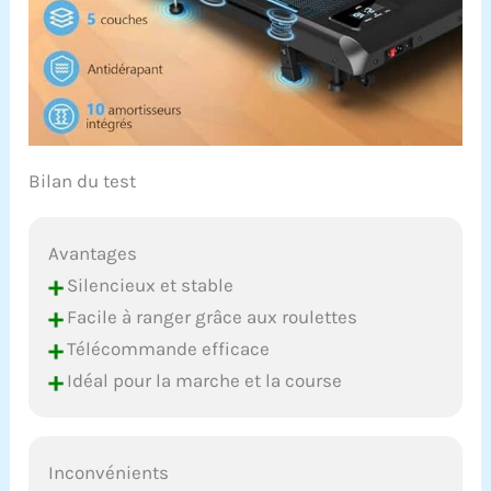
et le bruit, protégeant
vos genoux et muscles
pour un confort
optimal.
𝗘́𝗰𝗿𝗮𝗻
𝗟𝗘𝗗 &
𝗧𝗲́𝗹𝗲́𝗰𝗼𝗺𝗺𝗮𝗻𝗱𝗲:
Suivez votre
Bilan du test
progression en temps
réel (temps, vitesse,
distance, calories). Une
télécommande
Avantages
pratique vous permet
+
Silencieux et stable
d’ajuster la vitesse
+
Facile à ranger grâce aux roulettes
sans toucher l'appareil.
Le bouton pause
+
Télécommande efficace
conserve les données
+
Idéal pour la marche et la course
de votre entraînement.
La télécommande est
aimantée à l’arrière
pour éviter la perte.
Inconvénients
𝗗𝗲𝘀𝗶𝗴𝗻 𝗦𝗮𝗻𝘀