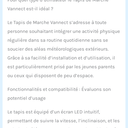
combustion des
Vannect est-il idéal ?
graisses et répond à
vos besoins
d’entraînement variés.
Le Tapis de Marche Vannect s’adresse à toute
Que vous soyez
personne souhaitant intégrer une activité physique
débutant ou coureur
régulière dans sa routine quotidienne sans se
expérimenté, trouvez la
vitesse qui vous
soucier des aléas météorologiques extérieurs.
convient.
𝗧𝗮𝗽𝗶𝘀
Grâce à sa facilité d’installation et d’utilisation, il
𝗜𝗻𝗰𝗹𝗶𝗻𝗲́ 𝗮̀ 𝟵 %: Le tapis
de course incliné peut
est particulièrement prisé par les jeunes parents
être réglé
ou ceux qui disposent de peu d’espace.
manuellement en
mode incliné ou
horizontal.
Fonctionnalités et compatibilité : Évaluons son
L'inclinaison optimise
potentiel d’usage
la combustion des
calories et maximise
Le tapis est équipé d’un écran LED intuitif,
l’efficacité de
l'entraînement.
permettant de suivre la vitesse, l’inclinaison, et les
Comparé aux tapis