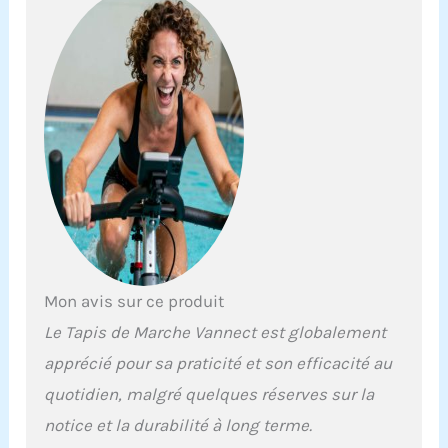
de 9 % favorise la
combustion des
graisses et répond à
vos besoins
d’entraînement
variés. Que vous
soyez débutant ou
coureur expérimenté,
trouvez la vitesse qui
vous convient.
𝗧𝗮𝗽𝗶𝘀 𝗜𝗻𝗰𝗹𝗶𝗻𝗲́ 𝗮̀ 𝟵 %:
Le tapis de course
incliné peut être réglé
manuellement en
mode incliné ou
Mon avis sur ce produit
horizontal.
Le Tapis de Marche Vannect est globalement
L'inclinaison
optimise la
apprécié pour sa praticité et son efficacité au
combustion des
quotidien, malgré quelques réserves sur la
calories et maximise
l’efficacité de
notice et la durabilité à long terme.
l'entraînement.