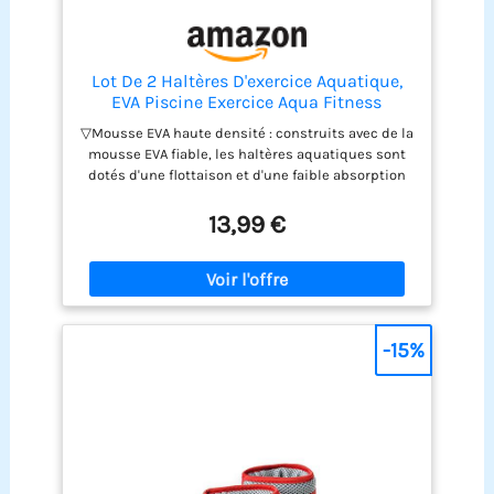
Lot De 2 Haltères D'exercice Aquatique,
EVA Piscine Exercice Aqua Fitness
Haltères Pour Aquagym, Poids D'eau
▽Mousse EVA haute densité : construits avec de la
Rembourrés Doux Pour L'exercice En
mousse EVA fiable, les haltères aquatiques sont
Piscine, L'aquagym, Renforcer Les
dotés d'une flottaison et d'une faible absorption
d'eau, de sorte qu'ils sèchent rapidement. Ils sont
également durables et ne s'effondreront pas.
13,99 €
▽Entraînement à faible impact : développez vos
muscles ou brûlez des graisses sans forcer vos
articulations en vous entraînant dans l'eau.
Développez le haut de votre corps et obtenez un
maximum de résultats avec un minimum
d'impact. ▽Bon pour le fitness : les poids de
-15%
piscine pour les exercices aquatiques
conviennent à ceux qui ne peuvent pas
s'entraîner confortablement sur terre,
recommandés par de nombreux professionnels
de la santé et du fitness. ▽Portable et confortable
: où que vous alliez, vous pouvez emporter les
poids d'exercice de la piscine. Il est peu