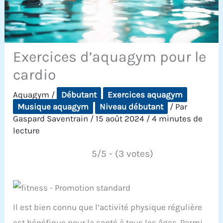
Exercices d’aquagym pour le
cardio
Aquagym
/
Débutant
Exercices aquagym
Musique aquagym
Niveau débutant
/ Par
Gaspard Saventrain
/
15 août 2024
/
4 minutes de
lecture
5/5 - (3 votes)
Il est bien connu que l’activité physique régulière
est bénéfique pour la santé à tous les âges. Parmi