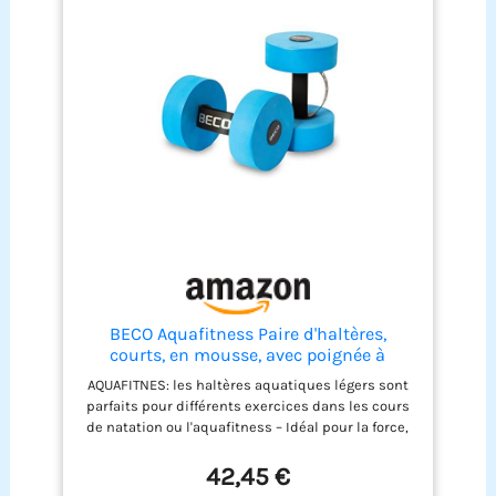
BECO Aquafitness Paire d'haltères,
courts, en mousse, avec poignée à
boucle, pour aquajogging, gymnastique
AQUAFITNES: les haltères aquatiques légers sont
aquatique et cours de natation, taille M,
parfaits pour différents exercices dans les cours
22 x 15 cm
de natation ou l'aquafitness – Idéal pour la force,
l'endurance, la coordination et l'entraînement
d'équilibre Accessoires Aquajogging : grâce à
42,45 €
leurs propriétés de flottabilité et de résistance,