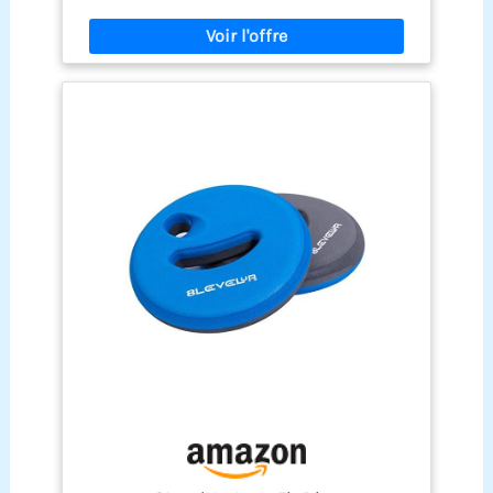
les poids Aquajogging offrent un entraînement de
force efficace qui sollicite les articulations et les
ligaments de manière particulièrement douce
Pratique : les haltères Aqua offrent une résistance
optimale dans l'eau et soutiennent
l'entraînement. Les poignées pratiques des
haltères pour l'aquagym assurent un maintien
nécessaire Polyvalent : idéal pour diverses
utilisations de fitness et de thérapie telles que
l'aquagym ou l'entraînement de rééducation, les
haltères à eau favorisent la coordination,
l'équilibre et la mobilité BECO: En complément
des haltères Aquafitness, Beco propose une large
sélection d'autres accessoires tels que la
ceinture de natation ou les flotteurs de jambes –
des équipements de natation de qualité
supérieure pour toutes les exigences