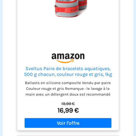
encombrant et facile à transporter. La poignée
rembourrée douce facilite la prise en main.
▽Équipement de fitness polyvalent : les poids
d'eau pour les exercices en piscine sont adaptés
pour les piscines, les spas, les exercices de
fitness, etc. Un excellent équipement de fitness
pour les entraînements en piscine, l'aquagym et
l'aquagym.
Sveltus Paire de bracelets aquatiques,
500 g chacun, couleur rouge et gris, 1kg
Ballasts en silicone composite Vendu par paire
Couleur rouge et gris Remarque : le lavage à la
main avec un détergent doux est recommandé
Lests : silicone composite (silica gel) Vendues par
19,99 €
paire. Couleur : rouge et gris Poids : 1,00 kg Poids :
16,99 €
1,00 kg