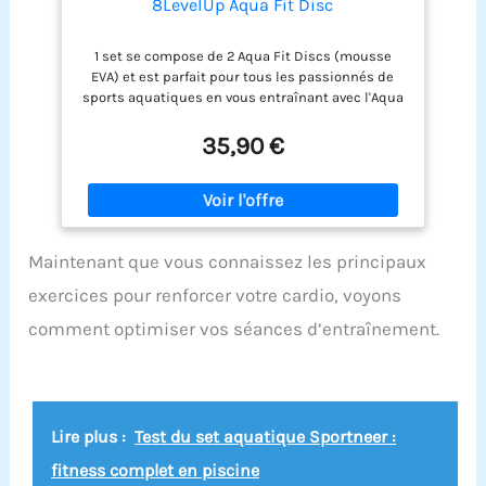
8LevelUp Aqua Fit Disc
1 set se compose de 2 Aqua Fit Discs (mousse
EVA) et est parfait pour tous les passionnés de
sports aquatiques en vous entraînant avec l'Aqua
Fit Disc, vous travaillez avec la résistance de l'eau
pour améliorer efficacement la force, l'endurance
35,90 €
et la coordination diamètre d'un disque 23,5 cm
(épaisseur 4 cm) idéal pour l'aquagym ou les
sports aquatiques
Maintenant que vous connaissez les principaux
exercices pour renforcer votre cardio, voyons
comment optimiser vos séances d’entraînement.
Lire plus :
Test du set aquatique Sportneer :
fitness complet en piscine