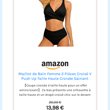
De Bain Femme et Short De Bain Femme, parfait
pour la baignade ou les bains de soleil 【Maillot 2
pieces Femme Sexy】Charmante femme a besoin
d'un bikini femme. Cet maillot de bain 2 pièces
femme est élégant et élégant. Notre sexy maillot
de bain push up idéal pour l'été 【Plusieurs
scènes】 le maillot de bain est polyvalent et
adapté à diverses occasions. Que ce soit pour
surfer, prendre un bain de soleil, nager, assister à
une fête à la piscine, explorer les parcs
aquatiques ou profiter d'une journée à la plage ou
d'une lune de miel, ce maillot de bain est votre
compagnon pour une expérience élégante et
agréable
Maillot de Bain Femme 2 Pièces Croisé V
Push Up Taille Haute Croisée Gainant
avec Bretelles Réglables & Coques
【Coupe croisée à taille haute pour un effet
Amovibles, Bikini Sexy en Nylon, Maillot
amincissant】 Ce bas présente une silhouette à
de Bain 2 Pièces Femme Noir M/L
taille haute et un drapé croisé chic sur le devant
qui crée un léger chevauchement au niveau de la
20,00 €
taille. Cette coupe affine visuellement la taille,
13,98 €
lisse le ventre et allonge les jambes, pour une