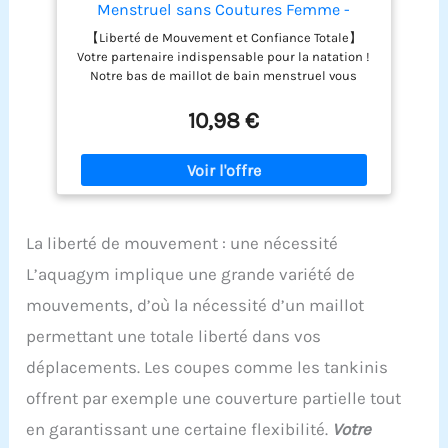
Menstruel sans Coutures Femme -
Absorbant Anti-Fuite et Anti Odeur-
【Liberté de Mouvement et Confiance Totale】
Culotte de Bain Menstruelle Discret
Votre partenaire indispensable pour la natation !
Confortable Maillot de Bain Menstruel
Notre bas de maillot de bain menstruel vous
Flux Abondant
libère des contraintes, offrant une protection
discrète et efficace pour nager, surfer ou profiter
10,98 €
de la plage en toute sérénité, sans aucune gêne.
【Protection Anti-fuite et Absorption Optimale】
Doté d'une structure multicouche innovante, ce
maillot de bain de règle combine absorption
élevée et étanchéité parfaite. Il vous garantit une
protection fiable contre les fuites, même pendant
La liberté de mouvement : une nécessité
vos journées aquatiques les plus actives.
【Confort Respirant et Conception Durable】
L’aquagym implique une grande variété de
Fabriqué dans un tissu doux, élastique et à
mouvements, d’où la nécessité d’un maillot
séchage rapide, notre culotte de bain menstruelle
allie confort quotidien et respirabilité. Sa
permettant une totale liberté dans vos
conception résistante et hygiénique assure un
confort prolongé, idéal pour une utilisation
déplacements. Les coupes comme les tankinis
régulière. 【Polyvalent pour Toutes Vos Activités
offrent par exemple une couverture partielle tout
Aquatiques】Parfaitement adapté à la natation,
au surf, aux parcs aquatiques et aux journées à la
en garantissant une certaine flexibilité.
Votre
plage ou à la piscine. Ce maillot menstruel femme