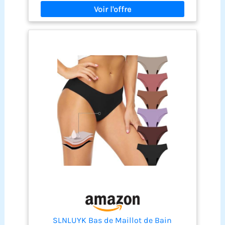
protège contre les fuites. Idéal pour nager, bronzer
et profiter de la piscine ou de la plage.
Imperméable : le bas du bikini est fabriqué en
tissu imperméable à l'intérieur et à l'extérieur, le
gardant au sec dans et hors de l'eau, offrant une
protection maximale pendant la natation et les
activités aquatiques. 【Occasions applicables】
Vous offre la protection la plus intime pendant la
natation, le surf, la navigation et autres sports
nautiques, adapté pour les activités aquatiques,
les parcs aquatiques, les plages et les piscines
des complexes touristiques. 【ADAPTÉ AUX
ADOLESCENTES】 : idéal pour les filles et leurs
premières règles. Le maillot de bain menstruel
pour fille est une solution saine qui permet de
nager sans utiliser de tampons. Un maillot de
bain menstruel pour fille confortable.
SLNLUYK Bas de Maillot de Bain