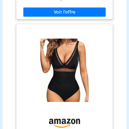
ajustées à votre morphologie pour en faire la
meilleure taille pour vous. Tissu de haute qualité :
le maillot de bain bikini est fabriqué en nylon de
qualité supérieure, doux et soyeux, léger et
respirant, pour un confort ultime. Adaptés pour
diverses occasions : Que vous prévoyiez d'aller à la
plage ou d'assister à une charmante fête au bord
de la piscine, notre bikini est idéal pour afficher
une silhouette impressionnante. - -