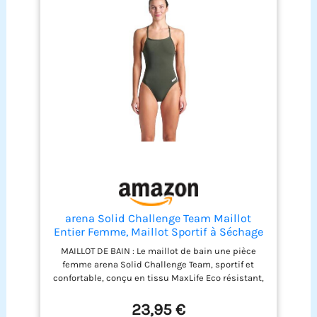
arena Solid Challenge Team Maillot
Entier Femme, Maillot Sportif à Séchage
Rapide en Tissu MaxLife Éco Résistant
MAILLOT DE BAIN : Le maillot de bain une pièce
au Chlore avec Protection UV et
femme arena Solid Challenge Team, sportif et
Doublure à l’Avant
confortable, conçu en tissu MaxLife Eco résistant,
assure une performance optimale et durable en
piscine TISSU MAXLIFE ÉCO : Conçu pour
23,95 €