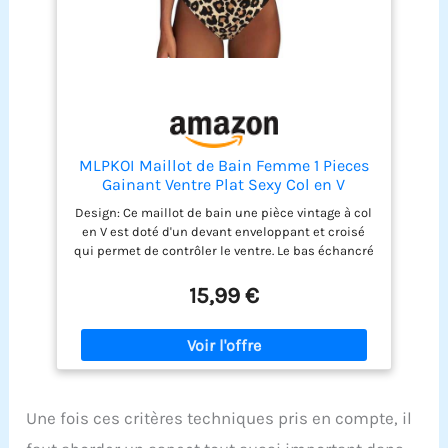
lunettes de soleil pour un look d'été, également
un cadeau parfait pour la famille,amis et amants.
Taille : Chaque couleur a jusqu'à 4 gammes de
tailles, veuillez vous référer à notre tableau des
tailles pour des mesures spécifiques afin
d'obtenir l'ajustement parfait.
MLPKOI Maillot de Bain Femme 1 Pieces
Gainant Ventre Plat Sexy Col en V
Maillot, Femme Maillots de Bain Une
Design: Ce maillot de bain une pièce vintage à col
Pièce Wrap Dos Nu Croisé (FR/ES,
en V est doté d'un devant enveloppant et croisé
Alpha/Lettres, Moyen, Taille Normale,
qui permet de contrôler le ventre. Le bas échancré
Taille Normale)
vous offre un soutien régulier. Voir notre tableau
des tailles pour les tailles spécifiques pour un
15,99 €
ajustement parfait. Veuillez vérifier le tableau des
tailles et sélectionner la taille qui vous convient
avant de commander. Maillot de Bain: Le design
ridé de lisser facilement le ventre et d'affiner
élégamment les proportions du corps. Il permet
aux femmes de contrôler parfaitement leur ventre.
Une fois ces critères techniques pris en compte, il
Il met en valeur le charme svelte des femmes.
Maillot de Bain Femme: Maillot de bain une pièce,