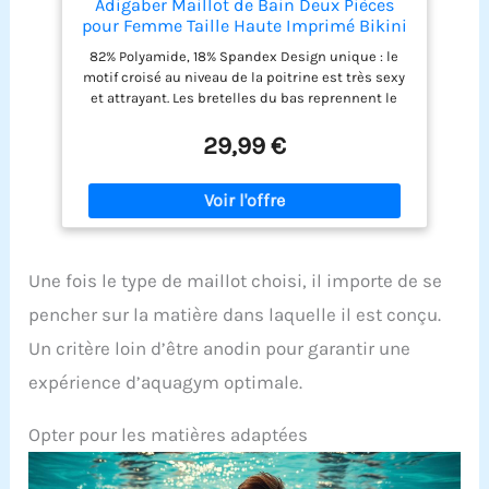
vacances & les escapades estivales】 – Que vous
Adigaber Maillot de Bain Deux Pièces
alliez à la plage, à une fête au bord de la piscine
pour Femme Taille Haute Imprimé Bikini
ou en vacances tropicales, ce bikini deux pièces
82% Polyamide, 18% Spandex Design unique : le
femme vous assure un look élégant et assuré. Un
motif croisé au niveau de la poitrine est très sexy
indispensable de votre collection de maillots de
et attrayant. Les bretelles du bas reprennent le
bain femme pour toutes les occasions estivales.
motif du haut, montrant ainsi plus de jeunesse et
de vitalité sans crainte qu'il ne soit usé. Les larges
29,99 €
bretelles de ce maillot de bain bikini offrent un
grand soutien à votre poitrine et à votre dos. le
slip de bain bikini à taille haute a un effet
amincissant sur le ventre, ce qui aide à couvrir
vos zones à problèmes et à vous faire paraître
mince et belle. Occasions：Eté, plage, bord de
Une fois le type de maillot choisi, il importe de se
mer, piscine, sport. Quel que soit le moment, la
saison ou l'occasion où vous voulez le porter, il
pencher sur la matière dans laquelle il est conçu.
montrera votre charmante silhouette sans
Un critère loin d’être anodin pour garantir une
réserve.
expérience d’aquagym optimale.
Opter pour les matières adaptées