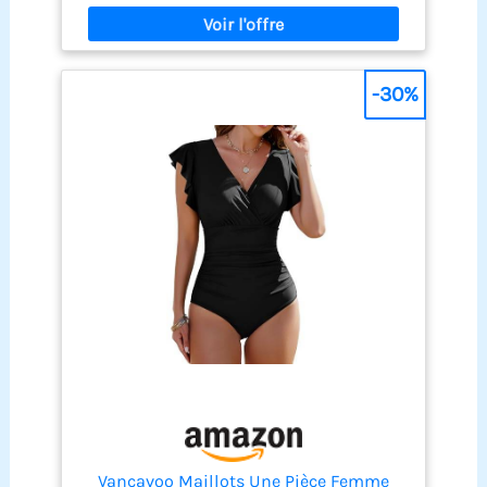
librement démonté, et le soutien gorge rembourré
amovible assure un léger maintien. La conception
entièrement doublée ne sera pas transparente.
【EFFET TORSADÉ】Au milieu devant avec un
décolleté en col rond. Donnez à vos seins un
-30%
aspect gros et sexy. 【BRETELLES RÉGLABLES】Les
bretelles au dos du maillots une pièce femme
peuvent être ajustées pour mettre en valeur la
courbe charmante de votre dos. 【OCCASION】
Idéal pour la plage d'été, les fêtes sur la plage, les
fêtes au bord de la piscine, les bains de soleil, la
piscine intérieure, la mer, le spa, les vacances
d'été et diverses activités nautiques.
Vancavoo Maillots Une Pièce Femme