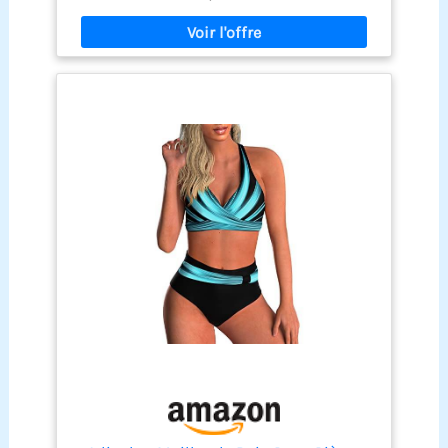
silhouette flatteuse inspirée du sablier. 【Tissu
doux et extensible pour une liberté de
mouvement】 – Fabriqué en nylon de haute
qualité, ce Ensemble Bikini Taille Haute Femme
offre une élasticité exceptionnelle et une
sensation de légèreté et de respirabilité. La
matière flexible épouse les mouvements du corps
pour un confort tout au long de la journée, que
vous nagiez ou preniez un bain de soleil au bord
de l’eau. 【Décolleté V croisé & Taille Haute
croisée】 – Le haut push up présente un flatteur
décolleté en V croisé qui met naturellement en
valeur la poitrine. Le bas assorti offre une
silhouette taille haute croisée, créant un look
élancé tout en offrant un léger effet gainant sur le
ventre. 【Bretelles réglables & coques amovibles
pour un ajustement personnalisé】 – Profitez d’un
ajustement personnalisé grâce aux bretelles
réglables, qui vous permettent d’adapter la
longueur pour un maintien idéal. Les coques
amovibles vous permettent de contrôler le niveau
de galbe, faisant de ce bikini sexy un modèle à la
fois polyvalent et pratique. 【Parfait pour les