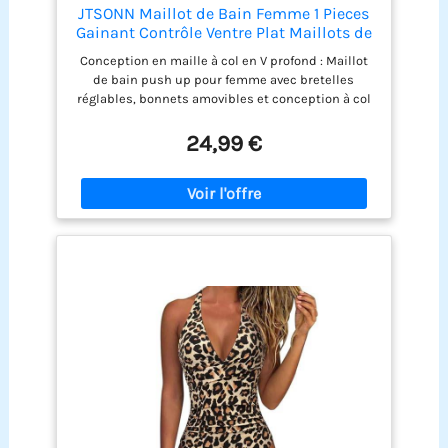
JTSONN Maillot de Bain Femme 1 Pieces
Gainant Contrôle Ventre Plat Maillots de
Bain Une Pièce Col V Push Up Rembourré
Conception en maille à col en V profond : Maillot
Swimsuit Beachwear
de bain push up pour femme avec bretelles
réglables, bonnets amovibles et conception à col
en V. Bretelles réglables pour obtenir un
ajustement parfait, les coussinets de poitrine
24,99 €
doux vous offrent un soutien et un confort
modérés, le col en V met en valeur la ligne de
poitrine. Maillots de bain gainant pour femmes : la
taille froncée et le design unique en maille
peuvent bien couvrir votre ventre, rendre le
maillot de bain plus mince, mettre parfaitement
en valeur votre silhouette et charmer le corps
féminin. Matériau : fabriqué en 82 % nylon + 18 %
élasthanne de haute qualité, séchage rapide,
doux et extensible, ce qui en fait un maillot de
bain très confortable pour femmes. Occasion :
maillot de bain pour femme parfait pour le surf, la
plage, la piscine, la lune de miel, Hawaï, les
vacances d'été, le spa, la natation, les vacances en
croisière et d'autres activités nautiques.
Combinez-le avec un chapeau souple, des