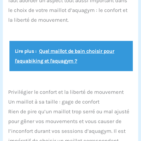
faut aborder un aspect tout aussi important dans
maillot de bain décolleté en V, maillot de bain dos
le choix de votre maillot d’aquagym : le confort et
nu, taille haute et contrôle du ventre, maillot une
pièce push up, maillot de bain 1 pièce gainant
la liberté de mouvement.
ventre plat offre une coupe flatteuse qui met en
valeur vos courbes. Coussin de Poitrine Amovible:
Coussinets de soutien-gorge pour maillot de bain
gainant ventre plat peut être librement démonté,
et le soutien-gorge rembourré amovible assure un
Lire plus :
Quel maillot de bain choisir pour
léger maintien. Occasion: Parfait pour les
vacances tropicales, la plage et la piscine, les
l'aquabiking et l'aquagym ?
lunes de miel ou les croisières. Meilleur cadeau
de fêtes pour votre maman, votre épouse ou votre
petite amie ou les femmes que vous aimez.
Privilégier le confort et la liberté de mouvement
Un maillot à sa taille : gage de confort
Rien de pire qu’un maillot trop serré ou mal ajusté
pour gêner vos mouvements et vous causer de
l’inconfort durant vos sessions d’aquagym. Il est
impératif de choisir un maillot correspondant