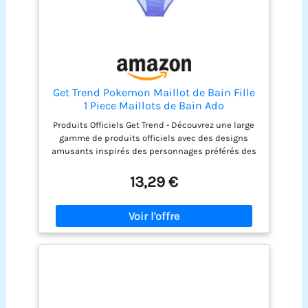
Get Trend Pokemon Maillot de Bain Fille
1 Piece Maillots de Bain Ado
Confortables et Extensibles Cadeau Fille
Produits Officiels Get Trend - Découvrez une large
Plage Piscine et Vacances (13-14 Ans,
gamme de produits officiels avec des designs
Multi Pokemon)
amusants inspirés des personnages préférés des
enfants. Voir le menu déroulant pour les options
disponibles. Maillot de Bain Enfant Fille - Notre
13,29 €
maillot de bain fille est proposé en plusieurs
tailles pour tout-petits, enfants et ados. Son tissu
extensible assure un ajustement idéal. Consultez
les images pour le guide des tailles. Tailles
Disponibles - Nos maillots de bain fille sont
disponibles en plusieurs tailles pour enfants,
tout-petits et adolescentes. Le tissu extensible
assure un ajustement idéal. Consultez le guide
des tailles dans les images. Design Confortable -
Conçu dans une matière douce et extensible, ce