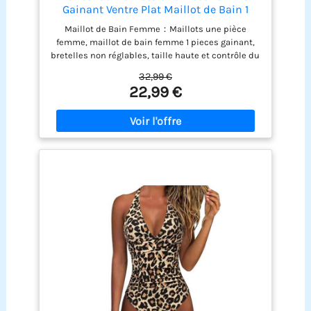
Gainant Ventre Plat Maillot de Bain 1
Pieces à Manches Volantée Col en V
Maillot de Bain Femme：Maillots une pièce
Swimsuit Push Up Swimwear Été,Noir,L
femme, maillot de bain femme 1 pieces gainant,
bretelles non réglables, taille haute et contrôle du
ventre, coupe flatteuse, maillot de bain push-up
32,99 €
vous donne une silhouette plus fine, des jambes
22,99 €
plus longues et une apparence plus attrayante.
Maillots Une Pièce Femme：Maillot de bain
gainant ventre plat, plis abdominaux pour
contrôler le bas du corps, affiner la silhouette.
Coussins de poitrine amovibles pour un soutien
supplémentaire. Les bretelles non réglables et les
bretelles élastiques dans le dos assurent un
équilibre parfait entre élégance et sensualité.
Maillot de Bain Femme 1 Pieces：Notre maillot de
bain est unique en son genre avec un décolleté en
V dos-nu et des bretelles élastiques. Le maillot de
bain est doté de manches à volants ludiques qui
couvrent parfaitement la zone problématique tout
en soulignant la finesse des bras. Ajoutez de
l'élégance féminine à votre collection de maillots
de bain. Matériau：82% nylon, 18% élasthanne. Le
tissu est doux, confortable, sèche rapidement et