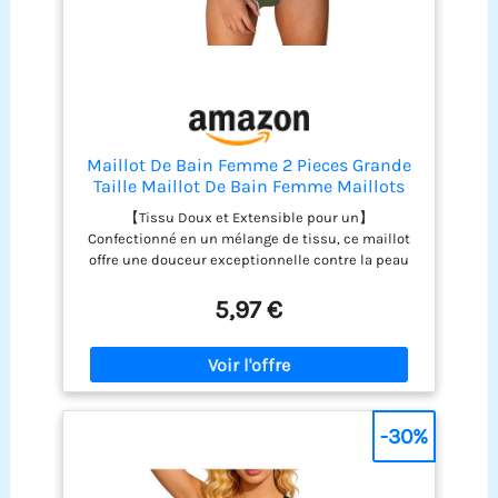
Maillot De Bain Femme 2 Pieces Grande
Taille Maillot De Bain Femme Maillots
Deux Pièces 2 Pieces Plage Shorty Taille
【Tissu Doux et Extensible pour un】
Haute Grande Bikini Gainant 001
Confectionné en un mélange de tissu, ce maillot
Armeegrün, M
offre une douceur exceptionnelle contre la peau
et une excellente élasticité. Léger et respirant,
pour un confort ultime. Il épouse parfaitement vos
5,97 €
courbes sans jamais comprimer, pour un confort
absolu toute la journée 【Taille haute 】Les
maillots de bain de bikini taille haute ont un effet
de réduction du ventre qui aide à couvrir les
zones problématiques et vous font paraître
élancée et belle. Tout en étant confortable, il flatte
-30%
parfaitement la forme de votre corps 【Maillot De
Bain Femme 2 Pieces】 Ce bikini séparé vous offre
une liberté de mouvement totale. Haut De Maillot