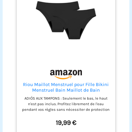
maillot de bain enfants offre une liberté de
mouvement optimale, idéal pour jouer dans l’eau
ou sur le sable. Idée Cadeau Fille - Ce maillot de
bain est le cadeau idéale pour un anniversaire,
des vacances d’été ou toute autre occasion !
Offrez-lui un maillot bain fille aux couleurs de son
personnage préféré.
Riou Maillot Menstruel pour Fille Bikini
Menstruel Bain Maillot de Bain
Menstruels Femme Culottes Femme
ADIÓS AUX TAMPONS : Seulement le bas, le haut
Confortables et Douces Bikinis
n'est pas inclus. Profitez librement de l'eau
Menstruels V-Shape Culotte Bikini
pendant vos règles sans nécessiter de protection
Femmes Sexy Maillot de Bikinis
supplémentaire avec le maillot de bain menstruel
pour fille et femme. Confort et discrétion garantis
19,99 €
pendant votre cycle. Oubliez le stress des fuites :
notre bikini menstruel pour fille absorbe et