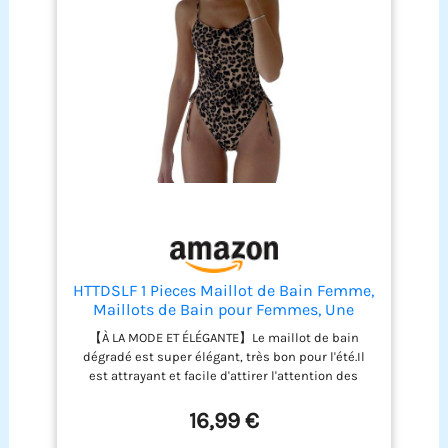
HTTDSLF 1 Pieces Maillot de Bain Femme,
Maillots de Bain pour Femmes, Une
pièce Maillot de Bain contrôle du Ventre,
【À LA MODE ET ÉLÉGANTE】Le maillot de bain
Elégant Push up Maillot, Maillot de Bain
dégradé est super élégant, très bon pour l'été.Il
Menstrue, pour Cupule C à D (L)
est attrayant et facile d'attirer l'attention des
gens, idéal pour la plage. 【COUSSIN DE POITRINE
AMOVIBLE】Coussinets de soutien-gorge pour
16,99 €
maillot de bain gainant ventre plat peut être