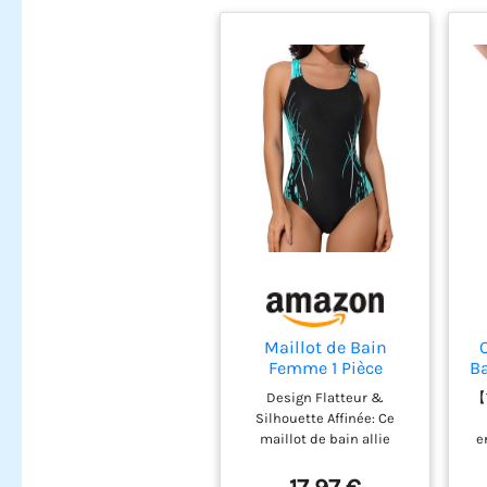
Maillot de Bain
Femme 1 Pièce
Ba
Sportive Gainant
Design Flatteur &
【
Push Up Ventre Plat
F
Silhouette Affinée: Ce
Bretelles Épaisses
maillot de bain allie
e
Soutien Optimal
élégance et fonctionnalité
Tissu Technique
B
grâce à des détails