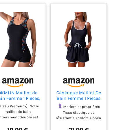
OKMIJN Maillot de
Générique Maillot De
in Femme 1 Pieces,
Bain Femme 1 Pieces
Maillot de Bain
Gainant Monokini
Tissu Premium】Notre
Matière et propriétés
emme, Contrôle du
Push Up Sport
maillot de bain
Tissu élastique et
Ventre, Séchage
Swimsuit Hawaienne
ntièrement doublé est
résistant au chlore. Conçu
Rapide, Maillot de
Gainant Ventre
fabriqué en tissu
pour sécher rapidement
ain Femme 1 Pieces
Swimwear Sexy
respirant et à séchage
et garder sa forme.