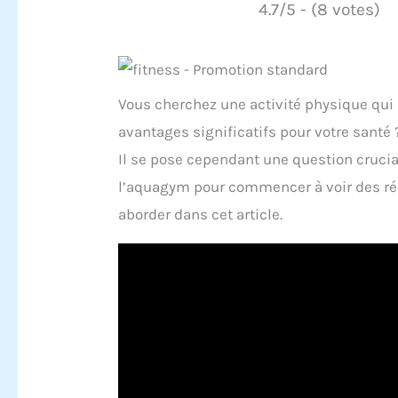
4.7/5 - (8 votes)
Vous cherchez une activité physique qui 
avantages significatifs pour votre santé 
Il se pose cependant une question crucia
l’aquagym pour commencer à voir des rés
aborder dans cet article.