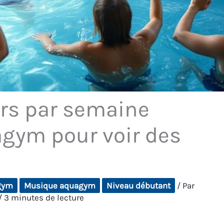
rs par semaine
agym pour voir des
gym
Musique aquagym
Niveau débutant
/ Par
/
3 minutes de lecture