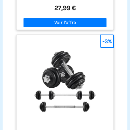
Chaque poids est réglable de 0,23 kg à 1,6 kg au
total avec les deux : 0,45 kg à 3,2 kg. Poids
27,99 €
réglables : 5 sacs de poids individuels, chaque
sac pèse environ 0,23 kg, de sorte que le poids
total peut être ajusté de 0,45 kg à 3,2 kg selon
l'intensité souhaitée. Les poids de cheville sont le
choix parfait pour les débutants car vous pouvez
augmenter progressivement le poids. Parfait pour
-3%
le fitness : ajoutez plus ou moins de poids en
fonction de l'intensité que vous souhaitez. Peut
être utilisé pour entraîner la force dans la moitié
inférieure du corps, pour l'entraînement à la
maison, la marche, le jogging, le crossfit, ou tout
autre exercice de fitness. 【Taille unique】 : avec
des sangles Velcro facilement réglables, qui
peuvent être parfaitement adaptées à chaque
poignet et cheville. Qualité et confort : la coque
extérieure est fabriquée en néoprène avec des
coutures renforcées et est donc très robuste. Le
rembourrage supplémentaire assure un confort
optimal.