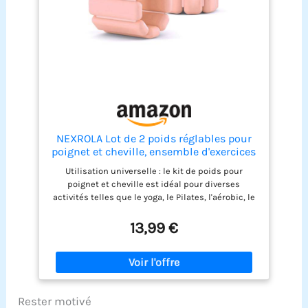
connexion, 4 verrous - avec sa structure simple et
un outil fourni, ce kit d'haltères s’assemble
rapidement. Faire du fitness à domicile n’a jamais
été aussi simple
NEXROLA Lot de 2 poids réglables pour
poignet et cheville, ensemble d'exercices
de fitness pour hommes et femmes,
Utilisation universelle : le kit de poids pour
0,45kg / 0.9kg, yoga, Pilates, course,
poignet et cheville est idéal pour diverses
natation et musculation
activités telles que le yoga, le Pilates, l'aérobic, le
jogging, la marche et même la rééducation. Il peut
être utilisé à la fois sur les mains et les pieds,
13,99 €
augmentant ainsi leur fonctionnalité. Réglable et
confortable : les poids sont équipés de sangles
élastiques avec velcro solide, qui peuvent être
facilement ajustés aux poignets et aux chevilles
de différentes tailles. Ils sont donc pratiques et
Rester motivé
sûrs à utiliser. Matériaux de haute qualité :