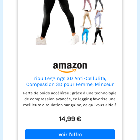
riou Leggings 3D Anti-Cellulite,
Compession 3D pour Femme, Minceur
Taille Haute, sans Couture, Pantalon de
Perte de poids accélérée : grâce à une technologie
Sport pour Course à Pied, Yoga Fitness
de compression avancée, ce legging favorise une
Pantalon Sport Noir
meilleure circulation sanguine, ce qui vous aide à
brûler les graisses plus rapidement. Réduction de
la cellulite : le design spécial du tissu agit sur les
14,99 €
zones à problèmes, réduisant visiblement
l'apparence de la cellulite pour une peau plus
douce et plus ferme. Tonification des jambes et