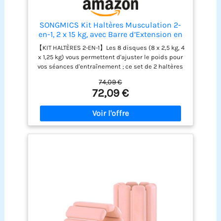
SONGMICS Kit Haltères Musculation 2-
en-1, 2 x 15 kg, avec Barre d’Extension en
Acier, Poids Ajustable, Fitness,
【KIT HALTÈRES 2-EN-1】Les 8 disques (8 x 2,5 kg, 4
Musculation, Levée de Poids à la Maison,
x 1,25 kg) vous permettent d'ajuster le poids pour
Noir d'Encre SYL30LBK
vos séances d'entraînement ; ce set de 2 haltères
peut être assemblé pour créer un haltère long de
74,09 €
30 kg 【ANTI-DÉRAPANT & SILENCIEUX】Grâce à
72,09 €
leur surface moletée, les barres de 14 cm de long
sont antiglisse. Elles assurent une utilisation
sécurisée et une bonne prise en main. Les 4
verrous maintiennent les plaques en place et
évitent les bruits gênants 【ROBUSTE ET
DURABLE】Fabriqué en fonte de qualité et doté de
barres galvanisées et d’une surface traitée par
poudrage, ce kit d'haltères est robuste et durable
pour les années à venir 【POUR DIFFÉRENTS TYPES
D'ENTRAÎNEMENT】Avec ces haltères, vous
travaillez vos bras, épaules, poitrine, abdominaux,
dos et jambes. Niveau débutant ou avancé, ces
haltères conviennent à tous 【ASSEMBLAGE
RAPIDE ET FACILE】12 disques, 2 barres, 1 barre de