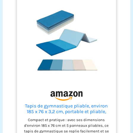
salle de sport. Ils sont également une excellente
option pour les week-ends paresseux à la maison.
Il vous suffit de mettre un pull confortable et vous
êtes prêt(e) à partir! CONSEILS D'ENTRETIEN -
Veuillez les laver avec des couleurs similaires,
LAVAGE EN MACHINE à l'eau froide, ne pas utiliser
d'eau de Javel et ne pas repasser. Si vous avez des
questions, n'hésitez pas à nous contacter!
Tapis de gymnastique pliable, environ
185 x 76 x 3,2 cm, portable et pliable,
idéal comme tapis de fitness, tapis de
Compact et pratique : avec ses dimensions
yoga, tapis de jeu, pour chambre
d'environ 185 x 76 cm et 5 panneaux pliables, ce
d’enfants (bleu)
tapis de gymnastique se replie facilement et se