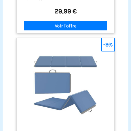
range sans prendre de place. Il est parfait pour les
petits appartements ou les chambres d'enfants
29,99 €
où l'espace de rangement est souvent limité.
Matière résistante et facile d'entretien : 100 %
polyester, non seulement robuste, mais aussi
lavable. Pratique pour un usage quotidien ; il suffit
d’utiliser un chiffon humide pour garder le tapis
de sol souple propre et hygiénique. Utilisation
-9%
polyvalente pour différentes activités : qu'il soit
utilisé comme tapis de gymnastique, tapis de
fitness, tapis de yoga ou tapis de jeu, ce tapis est
le plus polyvalent pour vos activités sportives et
de détente. Il offre également un grand confort en
tant que support agréable pour se défouler,
s'allonger ou s'asseoir. Des couleurs vives qui
apportent de la joie : les couleurs vives et
multicolores de ce tapis de sport le rendent
particulièrement attractif pour les enfants et
apportent une atmosphère joyeuse dans
n’importe quelle pièce. Ainsi, la gymnastique et le
jeu seront encore plus ludiques. Sécurité et
confort : avec une épaisseur d'environ 3,2 cm, ce
tapis offre suffisamment de rembourrage pour