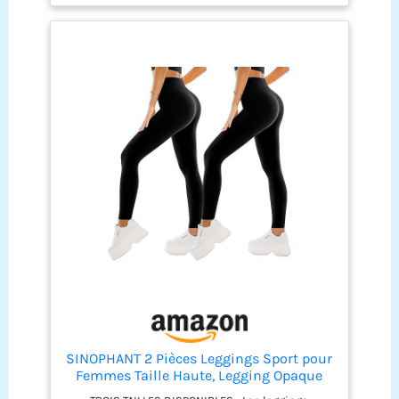
des fesses : sa coupe sculptante et son soutien
ciblé renforcent et tonifient vos muscles, vous
donnant une silhouette plus courbée. Bienvenue
dans notre boutique. - Veuillez utiliser notre
tableau des tailles pour confirmer votre taille.
Lavage en machine avec un filet de lavage ou
lavage à la main à l'eau froide, ne pas repasser.
Style Élégant et Pratique： Le short legging anti
cellulite allie esthétisme moderne et
fonctionnalité, parfait pour le sport comme pour
les sorties du quotidien.Par exemple : la course à
pied, le fitness, le sport, le yoga, la danse, le vélo,
la randonnée, l'équitation, le travail, les voyages,
le shopping et d'autres activités d'intérieur et
d'extérieur.
SINOPHANT 2 Pièces Leggings Sport pour
Femmes Taille Haute, Legging Opaque
pour Gym Sport Yoga(#2 pièces