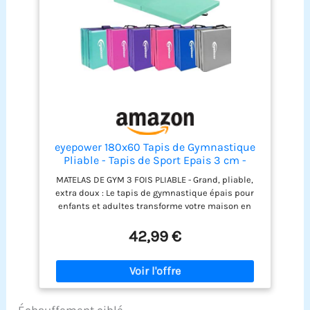
l'essuyer avec un chiffon humide pour qu'il soit
prêt pour votre prochaine séance SPÉCIFICATIONS
DU TAPIS DE FITNESS : Dim. totales : 180L x 80l x 5H
cm ; - Dim. plié : 80L x 45l x 20H cm ; - Prêt à
l'emploi
eyepower 180x60 Tapis de Gymnastique
Pliable - Tapis de Sport Epais 3 cm -
Matelas Gym - Tapis de Sol Yoga Mat -
MATELAS DE GYM 3 FOIS PLIABLE - Grand, pliable,
Tapis Fitness à la Maison - Tatami Judo
extra doux : Le tapis de gymnastique épais pour
Tapis Pilates - Exercise Equipment
enfants et adultes transforme votre maison en
Gymnastics
arène de gymnastique - pour la gymnastique, le
tumbling et les arts martiaux comme en studio. 3
42,99 €
cm d'épaisseur rembourré - XL confort et sécurité
: particulièrement amortissant comme coussin
rebondissant, pour la gymnastique au sol, comme
tapis de fitness, pour sauter dans le jardin ou tout
simplement comme tapis de sol pour se défouler