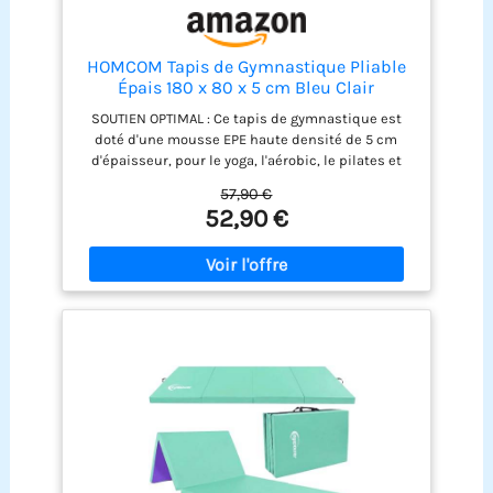
amortir les chocs et éviter les blessures. Il est
parfait pour une utilisation sûre et confortable
lors d’exercices de gymnastique et de relaxation
en intérieur.
HOMCOM Tapis de Gymnastique Pliable
Épais 180 x 80 x 5 cm Bleu Clair
SOUTIEN OPTIMAL : Ce tapis de gymnastique est
doté d'une mousse EPE haute densité de 5 cm
d'épaisseur, pour le yoga, l'aérobic, le pilates et
les arts martiaux, garantissant une surface
57,90 €
confortable et sûre pour tous vos besoins en
52,90 €
matière d'exercice FACILE À RANGER : Grâce à sa
conception pliable à 4 panneaux et à ses
poignées, ce tapis de sport est facile à ranger et à
transporter, ce qui le rend idéal pour une
utilisation à domicile ou pour l'emmener à votre
prochaine séance d'entraînement USAGE
POLYVALENT : Équipés de bandes auto-
agrippantes, les tapis d'exercice peuvent être
reliés entre eux, créant ainsi une plus grande
surface pour les activités de groupe ou les
exercices plus poussés FACILE D'ENTRETIEN : La
housse en revêtement synthétique du tapis
d'entraînement est facile à nettoyer ; il suffit de