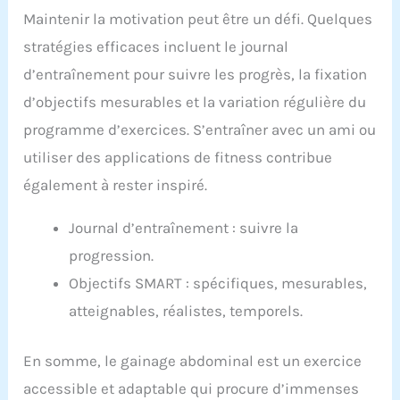
fabriqués en silicone de qualité supérieure et en
Maintenir la motivation peut être un défi. Quelques
acier inoxydable, les poids sont résistants à la
sueur, à l'eau et à l'usure. La surface douce est
stratégies efficaces incluent le journal
douce pour la peau et offre un confort même
d’entraînement pour suivre les progrès, la fixation
pendant les entraînements intenses. Léger et
portable : chaque poids pèse 450 g, ce qui vous
d’objectifs mesurables et la variation régulière du
permet d'augmenter progressivement l'intensité
programme d’exercices. S’entraîner avec un ami ou
de votre entraînement. Avec leur taille compacte
et leur conception légère, ils sont faciles à
utiliser des applications de fitness contribue
transporter et à ranger. Cadeau idéal : le lot de
poids est un excellent choix pour les personnes
également à rester inspiré.
physiquement actives, débutants ou avancées.
C'est un cadeau pratique et fonctionnel pour les
Journal d’entraînement : suivre la
hommes et les femmes qui souhaitent améliorer
leur condition physique et leur force musculaire.
progression.
Objectifs SMART : spécifiques, mesurables,
atteignables, réalistes, temporels.
En somme, le gainage abdominal est un exercice
accessible et adaptable qui procure d’immenses