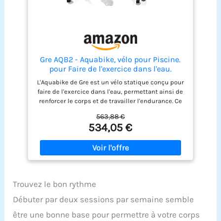
Gre AQB2 - Aquabike, vélo pour Piscine.
pour Faire de l'exercice dans l'eau.
Fitness et Mode de Vie sain.
L'Aquabike de Gre est un vélo statique conçu pour
faire de l'exercice dans l'eau, permettant ainsi de
renforcer le corps et de travailler l'endurance. Ce
vélo est adapté à tous types de piscines d'une
563,88 €
hauteur maximale de 1,5 mètre, y compris celles
534,05 €
avec une chlorination au sel. Ses pieds sont
équipés de protections en caoutchouc pour ne
pas endommager le liner tout en garantissant sa
stabilité. Fabriqué en acier inoxydable AISI-316, ce
matériau garantit une grande résistance et
durabilité. Il est résistant à la corrosion, un
Trouvez le bon rythme
aspect essentiel étant donné son contact
constant avec l'eau. Pour garantir le confort
Débuter par deux sessions par semaine semble
pendant l'exercice et s'adapter aux besoins des
être une bonne base pour permettre à votre corps
utilisateurs, la selle est réglable. La qualité et la