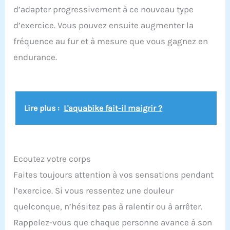
polyvalence de Gre offrent des accessoires
d’adapter progressivement à ce nouveau type
spécialisés pour tous types de piscines. Notre
gamme de tuyaux garantit résistance, flexibilité
d’exercice. Vous pouvez ensuite augmenter la
et performance, conçue pour répondre aux
fréquence au fur et à mesure que vous gagnez en
besoins des piscines et des systèmes de
filtration de toutes dimensions.
endurance.
Lire plus :
L'aquabike fait-il maigrir ?
Ecoutez votre corps
Faites toujours attention à vos sensations pendant
l’exercice. Si vous ressentez une douleur
quelconque, n’hésitez pas à ralentir ou à arrêter.
Rappelez-vous que chaque personne avance à son