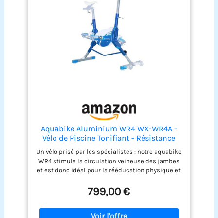
Aquabike Aluminium WR4 WX-WR4A -
Vélo de Piscine Tonifiant - Résistance
Hydraulique - Réglages Faciles -
Un vélo prisé par les spécialistes : notre aquabike
Utilisation Pieds Nus - Prof. 1,1-1,6m - WX
WR4 stimule la circulation veineuse des jambes
Water Flex Water Fitness Expert
et est donc idéal pour la rééducation physique et
la reprise d’entraînement Tonifiant et ultra léger :
sa structure en aluminium anodisé assure une
799,00 €
légèreté sans égale. L’ergonomie adaptative avec 6
axes de réglage et un système Click & Turn
permet d’adapter l’aquabike à toutes les