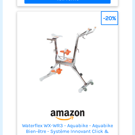
morphologies et à tous les bassins Système de
résistance hydraulique central : il vous suffit de
tourner les godets pour faire varier vos efforts. Le
-20%
bas du corps se tonifie harmonieusement au fil
des entraînements pour un regain d’énergie
assuré Pédales aqua double speed : ce sont les
pédales qui complètent la résistance hydraulique
variable du WR4 Air. En déployant les ailettes, la
surface de contact avec l’eau s’élargit et l’effort de
pédalage redouble Satisfaction et garantie à 100%
: chez Waterflex, nous nous engageons à vous
satisfaire à 100% en vous offrant des produits de
qualité avec un service client adapté à votre
besoin. Si vous avez des questions concernant
nos produits, n'hésitez pas à nous contacter
Waterflex WX-WR3 - Aquabike - Aquabike
Bien-être - Système Innovant Click &