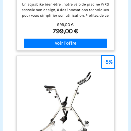
Turn - Pour une Position Verticale, Évite
Un aquabike bien-être : notre vélo de piscine WR3
les blessures - Blanc / Orange
associe son design, à des innovations techniques
pour vous simplifier son utilisation. Profitez de ce
bike léger et de son ergonomie repensée Une
999,00 €
variété de positions : la grande modularité des
799,00 €
réglages offre une variété de positions qui
améliore le confort et les sensations dans le
respect de vos articulations Faites du sport en
toute sécurité : la biomécanique du pédalage est
respectée pour ajuster son entrainement et ses
exercices aux contraintes des gabarits de chacun
-5%
Un guidon polyvalent : le guidon propose trois
positions d’entraînement différentes pour
convenir aux besoins de chacun. Choisissez entre
une option standard, une option vélo de ville et
une position de course stimulante Satisfaction et
garantie à 100% : chez Waterflex, nous nous
engageons à vous satisfaire à 100% en vous offrant
des produits de qualité avec un service client
adapté à votre besoin. Si vous avez des questions
concernant nos produits, n'hésitez pas à nous
contacter