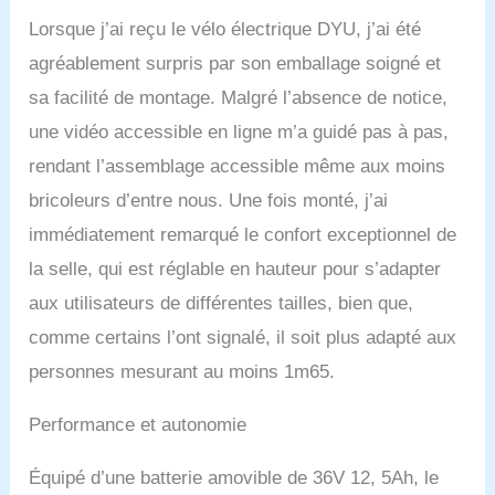
du week-end, ce vélo
Lorsque j’ai reçu le vélo électrique DYU, j’ai été
vous permet d'optimiser
agréablement surpris par son emballage soigné et
chaque charge. Batterie
amovible pratique:
sa facilité de montage. Malgré l’absence de notice,
Profitez de la commodité
une vidéo accessible en ligne m’a guidé pas à pas,
d'une batterie amovible
pour un chargement
rendant l’assemblage accessible même aux moins
facile à la maison ou en
bricoleurs d’entre nous. Une fois monté, j’ai
déplacement. Non
seulement elle est plus
immédiatement remarqué le confort exceptionnel de
sûre, mais elle vous
la selle, qui est réglable en hauteur pour s’adapter
permet également de
transporter une batterie
aux utilisateurs de différentes tailles, bien que,
supplémentaire pour des
comme certains l’ont signalé, il soit plus adapté aux
aventures plus longues,
ce qui la rend idéale pour
personnes mesurant au moins 1m65.
des sorties d'une journée.
Confort de conduite avec
Performance et autonomie
suspension: Affrontez
tous les terrains
Équipé d’une batterie amovible de 36V 12, 5Ah, le
confortablement grâce à