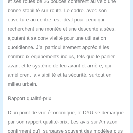
que votre vélo peut gérer
et ses roues de 26 pouces confèrent au vélo une
toutes les conditions
bonne stabilité sur route. Le cadre, avec son
routières, garantissant
votre sécurité en tout
ouverture au centre, est idéal pour ceux qui
temps. Grand espace de
recherchent une montée et une descente aisées,
rangement pour tous vos
ajoutant à sa convivialité pour une utilisation
essentiels: Avec un grand
panier avant et un porte-
quotidienne. J’ai particulièrement apprécié les
bagages arrière, ce vélo
nombreux équipements inclus, tels que le panier
électrique offre une
capacité de rangement
avant et le système de feu avant et arrière, qui
généreuse. Que vous
améliorent la visibilité et la sécurité, surtout en
fassiez vos courses ou
que vous ayez besoin de
milieu urbain.
transporter du matériel
supplémentaire, vous
Rapport qualité-prix
aurez amplement de
place pour emporter tout
D’un point de vue économique, le DYU se démarque
ce dont vous avez besoin.
Informations
par son rapport qualité-prix. Les avis sur Amazon
supplémentaires : Pesant
confirment qu’il surpasse souvent des modèles plus
27KG avec une capacité