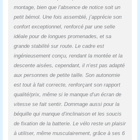
tous les terrains
montage, bien que l’absence de notice soit un
confortablement grâce à
petit bémol. Une fois assemblé, j’apprécie son
la fourche avant
suspendue et à
confort exceptionnel, renforcé par une selle
l'absorption des chocs du
idéale pour de longues promenades, et sa
siège. Ces
caractéristiques
grande stabilité sur route. Le cadre est
absorbent les bosses,
ingénieusement conçu, rendant la montée et la
offrant une conduite fluide
et amortie, que ce soit
descente aisées, cependant, il n’est pas adapté
dans les rues de la ville
aux personnes de petite taille. Son autonomie
ou sur un sentier
panoramique.
est tout à fait correcte, renforçant son rapport
Transmission fiable et
qualité/prix, même si le manque d’un écran de
freins à disque: Le
vitesse se fait sentir. Dommage aussi pour la
système de transmission
offre des changements
béquille qui manque d’inclinaison et les soucis
de vitesses fluides, tandis
de fixation de la batterie. Le vélo reste un plaisir
que les freins à disque
avant et arrière assurent
à utiliser, même musculairement, grâce à ses 6
une puissance d'arrêt