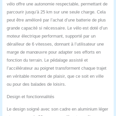
la fourche avant
vélo offre une autonomie respectable, permettant de
suspendue et à
parcourir jusqu’à 25 km sur une seule charge. Cela
l'absorption des chocs du
siège. Ces
peut être amélioré par l’achat d’une batterie de plus
caractéristiques
grande capacité si nécessaire. Le vélo est doté d’un
absorbent les bosses,
offrant une conduite fluide
moteur électrique performant, supporté par un
et amortie, que ce soit
dérailleur de 6 vitesses, donnant à l’utilisateur une
dans les rues de la ville
ou sur un sentier
marge de manœuvre pour adapter ses efforts en
panoramique.
fonction du terrain. Le pédalage assisté et
Transmission fiable et
freins à disque: Le
l’accélérateur au poignet transforment chaque trajet
système de transmission
en véritable moment de plaisir, que ce soit en ville
offre des changements
de vitesses fluides, tandis
ou pour des balades de loisirs.
que les freins à disque
avant et arrière assurent
Design et fonctionnalités
une puissance d'arrêt
supérieure. Roulez en
Le design soigné avec son cadre en aluminium léger
toute confiance, sachant