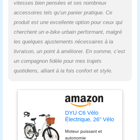
vitesses bien pensées et ses nombreux
supérieure. Roulez en
toute confiance, sachant
accessoires tels qu’un panier pratique. Ce
que votre vélo peut gérer
produit est une excellente option pour ceux qui
toutes les conditions
routières, garantissant
cherchent un e-bike urbain performant, malgré
votre sécurité en tout
les quelques ajustements nécessaires à la
temps. Grand espace de
rangement pour tous vos
livraison, un point à améliorer. En somme, c’est
essentiels: Avec un grand
un compagnon fidèle pour mes trajets
panier avant et un porte-
bagages arrière, ce vélo
quotidiens, alliant à la fois confort et style.
électrique offre une
capacité de rangement
généreuse. Que vous
fassiez vos courses ou
que vous ayez besoin de
transporter du matériel
DYU C6 Vélo
supplémentaire, vous
Électrique, 26" Vélo
aurez amplement de
Électrique pour
place pour emporter tout
Moteur puissant et
Adultes, 36V 12,5Ah
ce dont vous avez besoin.
autonomie
Batterie Amovible,