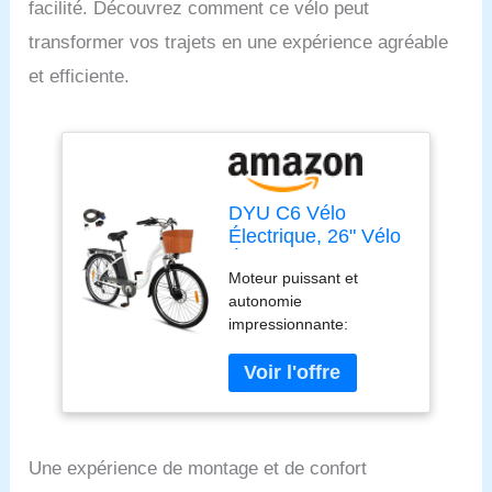
facilité. Découvrez comment ce vélo peut
transformer vos trajets en une expérience agréable
et efficiente.
DYU C6 Vélo
Électrique, 26" Vélo
Électrique pour
Moteur puissant et
Adultes, 36V 12,5Ah
autonomie
Batterie Amovible,
impressionnante:
65 km Autonomie, 7
Parcourez vos trajets
Vitesses, 250W
avec un moteur de 250W
Moteur, E-Bike avec
et une batterie de 36V
Panier, Frein à
12,5AH, offrant jusqu'à
Double Disque,
65KM d'autonomie.
Blanc
Parfaite pour les trajets
Une expérience de montage et de confort
quotidiens ou les sorties