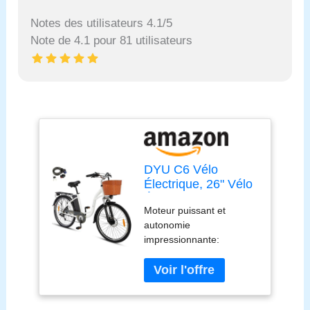
Notes des utilisateurs 4.1/5
Note de 4.1 pour 81 utilisateurs
DYU C6 Vélo
Électrique, 26" Vélo
Électrique pour
Moteur puissant et
Adultes, 36V 12,5Ah
autonomie
Batterie Amovible,
impressionnante:
65 km Autonomie, 7
Parcourez vos trajets
Vitesses, 250W
avec un moteur de 250W
Moteur, E-Bike avec
et une batterie de 36V
Panier, Frein à
12,5AH, offrant jusqu'à
Double Disque,