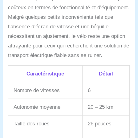
de charge robuste de
coûteux en termes de fonctionnalité et d’équipement.
120KG, ce vélo est conçu
Malgré quelques petits inconvénients tels que
pour accueillir des
cyclistes de toutes tailles,
l’absence d’écran de vitesse et une béquille
offrant stabilité et
nécessitant un ajustement, le vélo reste une option
durabilité pour chaque
trajet. Le vélo électrique
attrayante pour ceux qui recherchent une solution de
est déjà presque
transport électrique fiable sans se ruiner.
entièrement assemblé,
avec un manuel
d'instructions et les outils
Caractéristique
Détail
nécessaires pour
l'installation.
Nombre de vitesses
6
Autonomie moyenne
20 – 25 km
Taille des roues
26 pouces