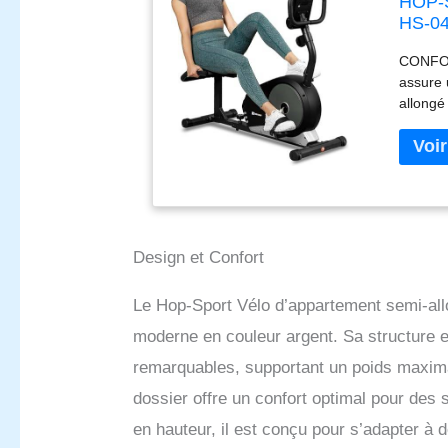
HOP-S
HS-040
Vélo A
CONFORT
Captu
assure 
allongé
FORME À
pour le
domicil
entraî
est régl
couché 
pendant
Design et Confort
SUIVRE 
apparte
Le Hop-Sport Vélo d’appartement semi-all
parcour
smartph
moderne en couleur argent. Sa structure en
CHARGE 
remarquables, supportant un poids maxim
transpo
pour me
dossier offre un confort optimal pour des 
pour un
en hauteur, il est conçu pour s’adapter à 