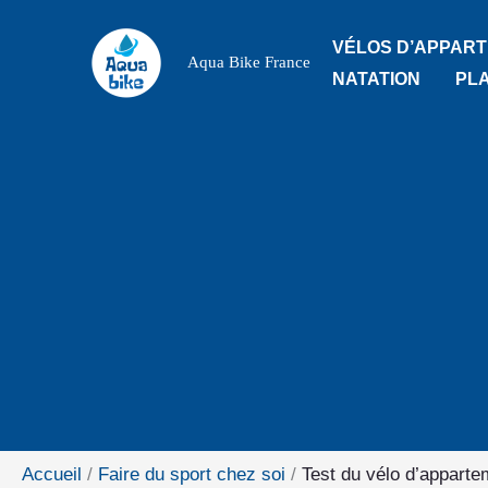
Aller
VÉLOS D’APPAR
au
Aqua Bike France
NATATION
PL
contenu
Accueil
Faire du sport chez soi
Test du vélo d’apparte