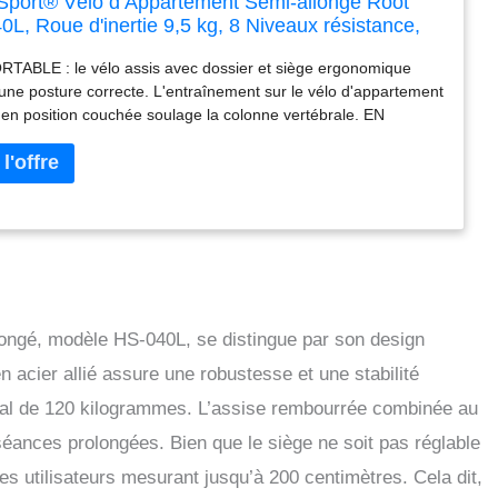
port® Vélo d’Appartement Semi-allongé Root
L, Roue d'inertie 9,5 kg, 8 Niveaux résistance,
ssis couché avec Dossier, Siège réglable,
ABLE : le vélo assis avec dossier et siège ergonomique
res de pouls, Écran LCD pour Maison, Argenté
une posture correcte. L'entraînement sur le vélo d'appartement
 en position couchée soulage la colonne vertébrale. EN
 TOUT AGE : que ce soit pour les débutants ou les avancés,
s seniors ou comme appareil d'entraînement d'endurance à
e, un vélo d’appartement assis est parfait pour votre
nement à domicile. SYSTÈME D'ENTRAÎNEMENT : la résistance
able sur 8 niveaux, et le fonctionnement très silencieux du vélo
permet de ne pas déranger les autres habitants de la maison
 votre entraînement sur le vélo d’appartement avec dossier.
L'OBJECTIF DE L'ENTRAÎNEMENT : l'ordinateur du vélo d'
ment semi-allongé indique la vitesse, le temps, la distance
ongé, modèle HS-040L, se distingue par son design
ue et le nombre de calories brûlées. Un support pour
one/tablette est également inclus. TOUT EST PRIS EN
 acier allié assure une robustesse et une stabilité
: ce vélo couché pour la maison dispose de roulettes de
al de 120 kilogrammes. L’assise rembourrée combinée au
rt pour un rangement rapide, de capteurs de pouls manuels
surer la fréquence cardiaque et de pédales antidérapantes
séances prolongées. Bien que le siège ne soit pas réglable
e transmission optimale de la force.
des utilisateurs mesurant jusqu’à 200 centimètres. Cela dit,