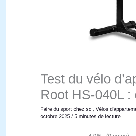
Test du vélo d’
Root HS-040L : e
Faire du sport chez soi
,
Vélos d'appartem
octobre 2025
/
5 minutes de lecture
4.9/5 - (9 votes)