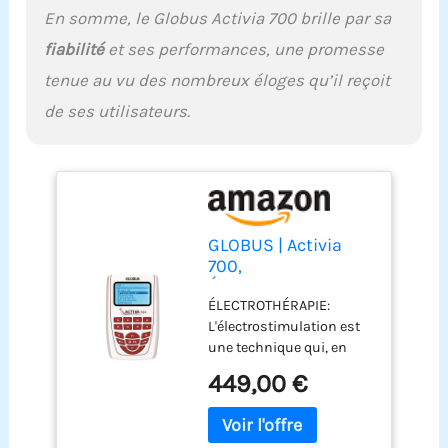
30 ans, GLOBUS est une
En somme, le Globus Activia 700 brille par sa
entreprise leader
fiabilité
et ses performances, une promesse
mondiale dans la
production
tenue au vu des nombreux éloges qu’il reçoit
d'équipements
de ses utilisateurs.
électromédicaux
portatifs. La large gamme
comprend des lignes
complètes de produits
pour l'électrothérapie,
diathermie,
ultrasonothérapie,
GLOBUS | Activia
magnétothérapie,
700,
laserthérapie, plates-
Électrostimulateur
formes vibrantes et des
ÉLECTROTHÉRAPIE:
à 4 canaux avec 271
produits spéciaux pour le
L'électrostimulation est
programmes pour
sport.
une technique qui, en
la beauté et la
utilisant des impulsions
Forme Physique,
449,00 €
électriques qui agissent
pour Le
sur les points moteurs
raffermissement, la
des muscles
tonification et Le