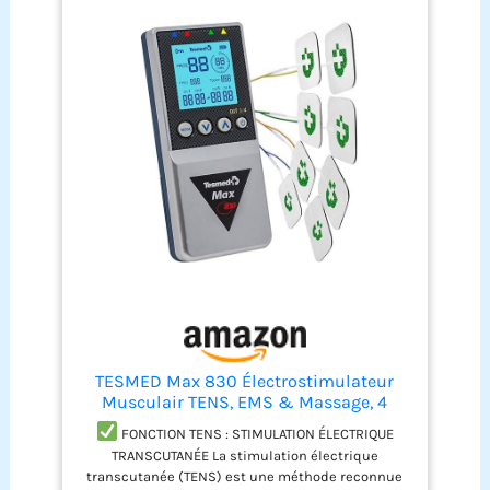
placer l'électrode au-dessus du point moteur du
muscle, qui est le point le plus sensible à la
stimulation. FITNESS ET FORME PHYSIQUE: avec
Elite 150 vous pourrez effectuer, comme dans une
salle de gym personnelle, tous les programmes de
raffermissement et de tonification nécessaires
pour développer un corps parfait et efficace.
UTILISATION: Avec ses 150 programmes, il est un
dispositif utilisable à 360° pour s'entraîner,
maigrir et faire de la thérapie. GLOBUS : Depuis
plus de 30 ans, GLOBUS est une entreprise leader
mondiale dans la production d'équipements
électromédicaux portatifs. La large gamme
comprend des lignes complètes de produits pour
l'électrothérapie, diathermie, ultrasonothérapie,
magnétothérapie, laserthérapie, plates-formes
vibrantes et des produits spéciaux pour le sport.
TESMED Max 830 Électrostimulateur
Musculair TENS, EMS & Massage, 4
Canaux
FONCTION TENS : STIMULATION ÉLECTRIQUE
TRANSCUTANÉE La stimulation électrique
transcutanée (TENS) est une méthode reconnue