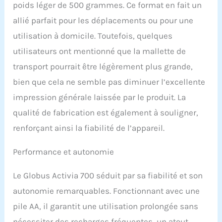
poids léger de 500 grammes. Ce format en fait un
30 ans, GLOBUS est une
entreprise leader
allié parfait pour les déplacements ou pour une
mondiale dans la
utilisation à domicile. Toutefois, quelques
production
d'équipements
utilisateurs ont mentionné que la mallette de
électromédicaux
transport pourrait être légèrement plus grande,
portatifs. La large gamme
comprend des lignes
bien que cela ne semble pas diminuer l’excellente
complètes de produits
impression générale laissée par le produit. La
pour l'électrothérapie,
diathermie,
qualité de fabrication est également à souligner,
ultrasonothérapie,
renforçant ainsi la fiabilité de l’appareil.
magnétothérapie,
laserthérapie, plates-
Performance et autonomie
formes vibrantes et des
produits spéciaux pour le
sport.
Le Globus Activia 700 séduit par sa fiabilité et son
autonomie remarquables. Fonctionnant avec une
pile AA, il garantit une utilisation prolongée sans
nécessiter des recharges fréquentes, un atout