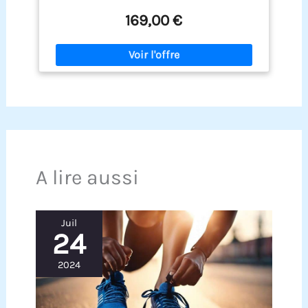
en électrothérapie, utilisée pour le soulagement
169,00 €
localisé de certaines douleurs musculaires ou
articulaires. Elle peut apporter une sensation de
confort dans les zones tendues ou sensibles.
FONCTION EMS : STIMULATION MUSCULAIRE Les
programmes EMS sont conçus pour solliciter les
groupes musculaires tels que les abdominaux,
les fessiers, les jambes ou les bras. L’intensité est
réglable sur 99 niveaux, permettant une
adaptation progressive à la sensibilité
individuelle. L’usage régulier peut contribuer à
améliorer la tonicité musculaire.
FONCTION
MASSAGE Offre des stimulations douces à visée
A lire aussi
relaxante. Idéal pour les moments de détente ou
après un effort physique, afin de favoriser une
sensation de bien-être musculaire général
TECHNOLOGIE WAIMS SYSTEM Ce système exclusif
Juil
de séquences d’impulsions progressives
24
ascendantes est adapté pour l’application sur les
jambes, cuisses et bras. Il vise à procurer une
2024
stimulation mécanique rythmée, souvent
appréciée pour son effet enveloppant.
PERFORMANCES TECHNIQUES AVANCÉES Dispositif