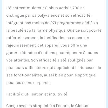
celle volontaire.
ÉLECTRODES: Le
L’électrostimulateur Globus Activia 700 se
positionnement correct
distingue par sa polyvalence et son efficacité,
des électrodes et le choix
approprié de leur taille
intégrant pas moins de 271 programmes dédiés à
sont des aspects
la beauté et à la forme physique. Que ce soit pour le
fondamentaux pour
raffermissement, la tonification ou encore le
l'efficacité de
l'électrostimulation. Pour
rajeunissement, cet appareil vous offre une
tous les programmes qui
gamme étendue d’options pour répondre à toutes
déterminent une
contraction musculaire
vos attentes. Son efficacité a été soulignée par
importante, il est
plusieurs utilisateurs qui apprécient la richesse de
fondamental de placer
l'électrode au-dessus du
ses fonctionnalités, aussi bien pour le sport que
point moteur du muscle,
pour les soins corporels.
qui est le point le plus
sensible à la stimulation.
TRAITEMENTS PEAU-
Facilité d’utilisation et intuitivité
VISAGE: ACTIVA 700
présente les nouvelles et
Conçu avec la simplicité à l’esprit, le Globus