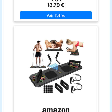
maison. Équipement compact pour sport maison
13,79 €
– Conçu pour remplacer les machines
encombrantes, ce resistance band avec pédale et
poignées texturées s’utilise partout sans besoin
d’espace dédié. Confort et sécurité – Mousse
antidérapante intégrée aux poignées et pédales,
cette corde de tension élastique offre une
résistance progressive, adaptée aux débutants
comme aux sportifs confirmés. Design pliable et
pratique – Élastique musculation facile à ranger
dans un sac de sport ou une valise, parfait pour
l’entraînement en voyage, à domicile ou en salle.
Matériau résistant et durable – Fabriqué en latex
haute élasticité, ce extenseur élastique sport
conserve sa tension même après des
entraînements prolongés.