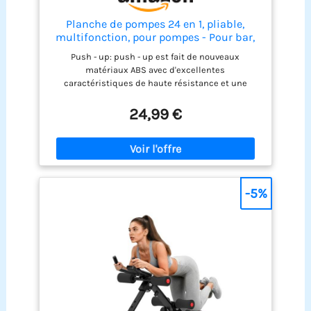
Planche de pompes 24 en 1, pliable,
multifonction, pour pompes - Pour bar,
maison, gymnastique, gymnastique -
Push - up: push - up est fait de nouveaux
Équipement de fitness pour la maison -
matériaux ABS avec d'excellentes
Entraînement de la poitrine
caractéristiques de haute résistance et une
bonne ténacité, la poignée antidérapante aide à
répartir la force uniformément et peut fournir une
24,99 €
prise confortable qui minimise la fatigue du
poignet. Un tapis antidérapant a également été
ajouté pour aider à stabiliser le corps pendant
l'exercice. Offre une expérience d'entraînement
stable et sûre Système de gymnastique Push - up:
le Push - up portable fonctionne avec une variété
-5%
d'accessoires de gymnastique: push - up pliable,
2 accoudoirs, 2 poignées élastiques, 2 cordons de
traction, 2 coudières rembourrés pour la plupart
de vos besoins d'entraînement au gymnase Smart
count Push - up: push - up avec écran LED HD,
capteur sensible et précis qui suit
automatiquement combien de fois et quand vous
faites des Push - ups. Il suffit d'ouvrir le bouton
pour calculer et chronométrer automatiquement