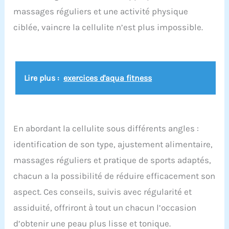
pendant vos séances. 5 réglages en hauteur & 2
massages réguliers et une activité physique
angles d'inclinaison :Notre machine à
ciblée, vaincre la cellulite n’est plus impossible.
abdominaux propose 5 niveaux de hauteur et 2
angles d'inclinaison, vous permettant d'adapter
parfaitement l'intensité de votre entraînement -
idéal pour tous les niveaux de fitness. Suivi des
données : L'écran LCD affiche clairement les
répétitions, le compteur et le temps
Lire plus :
exercices d'aqua fitness
d'entraînement, vous permettant de suivre vos
progrès et de planifier votre prochaine séance. Un
appui prolongé sur le bouton permet de
réinitialiser les données d'entraînement. Roues
renforcées & rembourrage en mousse : Les
En abordant la cellulite sous différents angles :
rouleaux robustes et épais ainsi que le
rembourrage en mousse NBR haute qualité
identification de son type, ajustement alimentaire,
augmentent la sécurité et la durabilité de
massages réguliers et pratique de sports adaptés,
l'appareil, le rendant moins susceptible aux
dommages.
chacun a la possibilité de réduire efficacement son
aspect. Ces conseils, suivis avec régularité et
assiduité, offriront à tout un chacun l’occasion
d’obtenir une peau plus lisse et tonique.