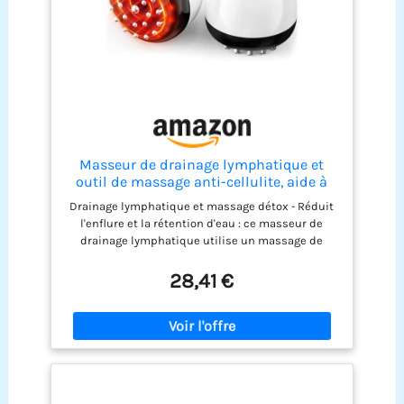
Masseur de drainage lymphatique et
outil de massage anti-cellulite, aide à
réduire les vergetures et la cellulite pour
Drainage lymphatique et massage détox - Réduit
les jambes, les bras et l'abdomen,
l'enflure et la rétention d'eau : ce masseur de
machine à façonner le corps avec micro-
drainage lymphatique utilise un massage de
courant
précision multi-aiguilles et des impulsions
apaisantes bioélectriques pour augmenter
28,41 €
profondément le flux lymphatique et réduire les
gonflements, la rétention d'eau et les
ballonnements. Le processus de détoxification
amélioré favorise une meilleure circulation
sanguine, laissant votre corps plus léger, façonné
et énergisé. 【Technologie anti-cellulite】 Lisse et
raffermit votre peau : ce masseur de cellulite