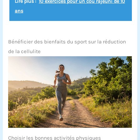
Lire plus :
10 exercices pour un cou rajeuni de 10
cellulite vous permet de couvrir presque
ans
entièrement la zone de la cuisse. Le rouleau pour
enlever la cellulite peut également être séparé en
une petite partie avec des rouleaux et une
poignée, pour masser votre cou, bras, pied et
d'autres parties de votre corps 【Effet optimal
avec de l'huile de massage】L'outil de massage de
Bénéficier des bienfaits du sport sur la réduction
drainage lymphatique peut être utilisé sec ou
de la cellulite
humide avec de l'huile de massage ou de la
crème. Il est normal que des ecchymoses
apparaissent dans les zones traitées, et elles
disparaissent en quelques jours. Le dissolvant de
cellulite n'est pas recommandé en cas de
capillaires fragiles
Choisir les bonnes activités physiques