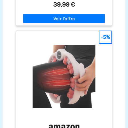
tr/min et pénètre profondément dans le corps
39,99 €
sculpte le corps. Augmentez les résultats avec
pour vous offrir un massage sûr et efficace !
une lotion pour le corps, de l'huile ou du gel : pour
【Masseur Corporel à Domicile】 Masseur
une meilleure performance, combinez ce blaster
corporel personnel à domicile, vous pouvez
fascia pour la cellulite avec de la crème anti-
facilement l'utiliser à la maison sans dépenser
cellulite, de l'huile corporelle ou du gel
plus de temps et d'argent au spa; notre masseur
conducteur. Cela améliore la conductivité,
électrique peut être utile pour lisser la peau et la
-5%
approfondit les effets de massage et maximise
mise en forme, facile à utiliser, massage
les résultats pour le raffermissement de la peau,
électrique de la cellulite à tout moment,
le drainage lymphatique et la réduction de la
n'importe où. 【6 Coussinets à des Fins
cellulite. Cette machine de perforation corporelle
Différentes】 La tête du masseur anti-cellulite est
de qualité supérieure est un cadeau attentionné
recouverte de coussinets doux et lavables pour
pour les mères, les épouses et les amis, les
protéger la peau. Les coussinets bleus sont
aidant à obtenir une peau lisse, à réduire les
utilisés pour lisser, raffermir et revitaliser la peau.
gonflements et à profiter d'une relaxation
Les tapis blancs sont idéaux pour le massage du
profonde.
corps sec, ciblant toutes les parties du corps. Les
coussinets oranges sont utilisés pour masser la
cellulite. 【Champ D'application】 Convient à la
plupart des parties du corps, telles que les bras,
les jambes, l'abdomen et la taille, il intègre un
masseur lymphatique, un masseur corporel et
une relaxation musculaire, il émet des ondes de
vibration apaisantes et tourne doucement, soigne
et détend Lisse la surface de la peau. 【Conseils】