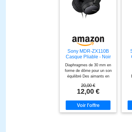
Sony MDR-ZX110B
Casque Pliable - Noir
s
Diaphragmes de 30 mm en
Mi
forme de dôme pour un son
équilibré Des aimants en
néodyme offrent un son
C
20,00 €
puissant Oreillettes
12,00 €
rembourrées pour un grand
f
confort d'écoute Gamme
au
de fréquences de 12 à 22
ada
kHz Longueur de câble: 1.2
mètres
l'
C