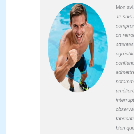
Mon avi
Je suis 
comprom
on retr
attentes
agréable
confianc
admettr
notamme
amélioré
interrup
observat
fabricat
bien que