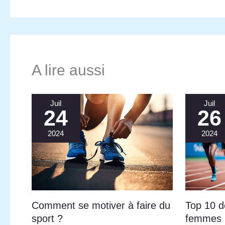
S
op
e
vos
Co
A lire aussi
to
he
Juil
Juil
24
26
c
ba
2024
2024
ca
u
d
e
B
Comment se motiver à faire du
Top 10 d
bo
sport ?
femmes
c