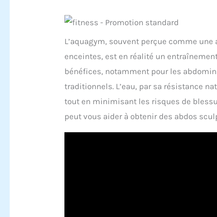
L’aquagym, souvent perçue comme une a
enceintes, est en réalité un entraînement
bénéfices, notamment pour les abdomina
traditionnels. L’eau, par sa résistance n
tout en minimisant les risques de bles
peut vous aider à obtenir des abdos scul