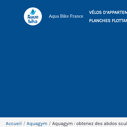
Aller
VÉLOS D’APPARTE
au
Aqua Bike France
PLANCHES FLOTTA
contenu
Accueil
Aquagym
Aquagym : obtenez des abdos scul