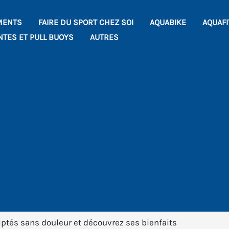
MENTS
FAIRE DU SPORT CHEZ SOI
AQUABIKE
AQUAF
NTES ET PULL BUOYS
AUTRES
ptés sans douleur et découvrez ses bienfaits