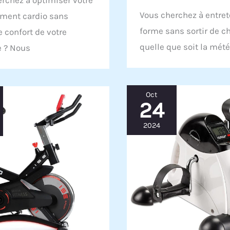
Vous cherchez à entret
ement cardio sans
forme sans sortir de c
e confort de votre
quelle que soit la mét
e ? Nous
Oct
24
2024