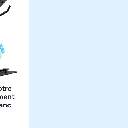
otre
ement
banc