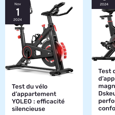
Nov
2024
1
2024
Test 
d’ap
magn
Test du vélo
Dske
d’appartement
perfo
YOLEO : efficacité
confo
silencieuse