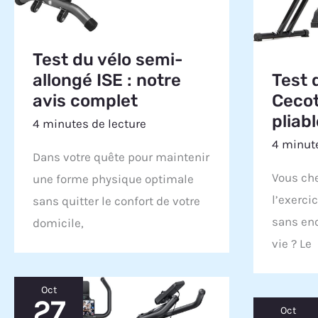
Test du vélo semi-
allongé ISE : notre
Test 
avis complet
Cecot
pliab
4 minutes de lecture
4 minute
Dans votre quête pour maintenir
Vous che
une forme physique optimale
l’exerci
sans quitter le confort de votre
sans en
domicile,
vie ? Le
Oct
27
Oct