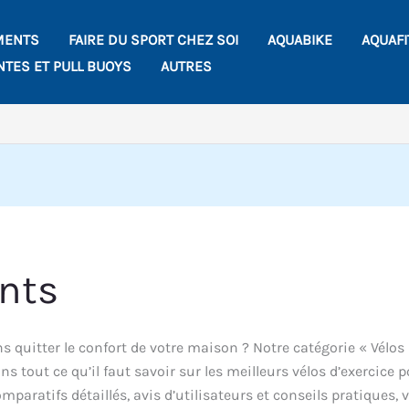
MENTS
FAIRE DU SPORT CHEZ SOI
AQUABIKE
AQUAF
NTES ET PULL BUOYS
AUTRES
nts
 quitter le confort de votre maison ? Notre catégorie « Vélos
s tout ce qu’il faut savoir sur les meilleurs vélos d’exercice 
aratifs détaillés, avis d’utilisateurs et conseils pratiques, 