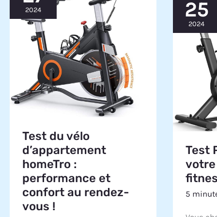
25
2024
2024
Test du vélo
Test 
d’appartement
votre
homeTro :
fitne
performance et
confort au rendez-
5 minute
vous !
Vous che