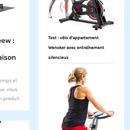
Test : vélo d’appartement
eew :
Wenoker avec entraînement
aison
silencieux
temps et
eux, vous
n produit