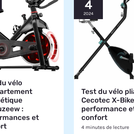
4
2024
du vélo
Test du vélo pl
partement
Cecotec X-Bike
étique
performance e
uzeew :
confort
rmances et
rt
4 minutes de lecture