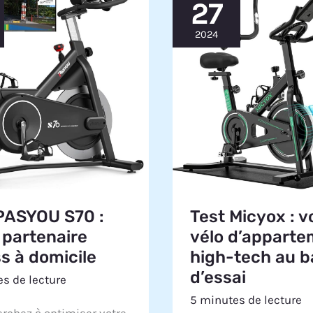
27
2024
Test Micyox : v
PASYOU S70 :
vélo d’appart
 partenaire
high-tech au 
ss à domicile
d’essai
s de lecture
5 minutes de lecture
rchez à optimiser votre