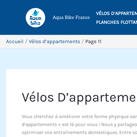
Aller
VÉLOS D’APPARTE
au
Aqua Bike France
PLANCHES FLOTTA
contenu
Accueil
Vélos d’appartements
Page 11
Vélos D’apparteme
Vous cherchez à améliorer votre forme physique sans
d’appartements » est là pour vous ! Nous y partageon
optimiser vos entraînements domestiques. Entre comp