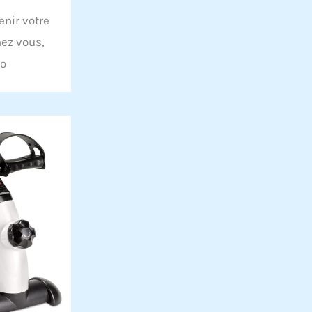
enir votre
hez vous,
éo