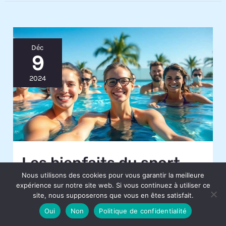
Déc
9
2024
Les bienfaits du sport
Nous utilisons des cookies pour vous garantir la meilleure
dans l’eau
expérience sur notre site web. Si vous continuez à utiliser ce
site, nous supposerons que vous en êtes satisfait.
4 minutes de lecture
Oui
Non
Politique de confidentialité
Plongeons ensemble dans l’univers captivant