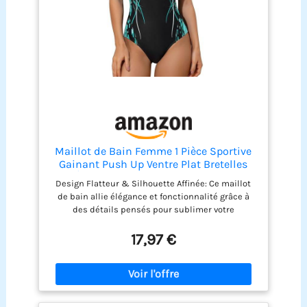
Maillot de Bain Femme 1 Pièce Sportive
Gainant Push Up Ventre Plat Bretelles
Épaisses Soutien Optimal Tissu
Design Flatteur & Silhouette Affinée: Ce maillot
Technique Respirant Séchage Rapide
de bain allie élégance et fonctionnalité grâce à
pour Natation Aquagym Plage Piscine
des détails pensés pour sublimer votre
silhouette. Coupe gainante, découpes
stratégiques ou effets visuels travaillent
17,97 €
harmonieusement pour lisser les zones délicates
et mettre en valeur vos courbes avec grâce.
Confort Optimal & Maintien Personnalisable:
Conçu pour épouser parfaitement votre
morphologie, il offre un ajustement sûr et