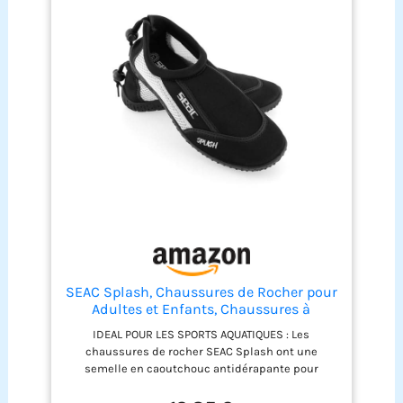
prolongé ou des utilisations fréquentes 【
Multifunction】Idéales pour marcher ou pêcher
dans les rivières, nager, plonger ou monter en
barque ou d’activités nautiques. On peut s'en
servir pour aller dans l'eau mais également pour
le quotidien, à la maison ou en mode sport 【
Diverses tailles disponibles】Plusieurs motifs
disponibles, tailles XS à 4XL pour les femmes, les
hommes, les enfants, les garçons et les filles
SEAC Splash, Chaussures de Rocher pour
Adultes et Enfants, Chaussures à
séchage Rapide pour la mer, la Plage et
IDEAL POUR LES SPORTS AQUATIQUES : Les
la Piscine, Noir/Blanc, 43
chaussures de rocher SEAC Splash ont une
semelle en caoutchouc antidérapante pour
marcher en toute sécurité sur les rochers et
autres surfaces glissantes. PROTECTION MAXIMALE