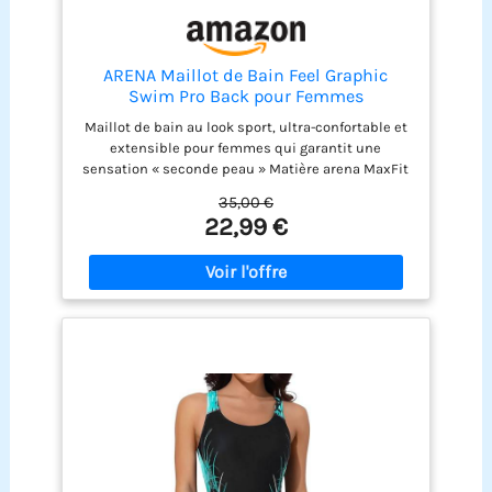
ARENA Maillot de Bain Feel Graphic
Swim Pro Back pour Femmes
Maillot de bain au look sport, ultra-confortable et
extensible pour femmes qui garantit une
sensation « seconde peau » Matière arena MaxFit
Eco : Extensible dans quatre directions,
35,00 €
résistante au chlore et à l’eau salée, protection UV
22,99 €
UPF 50+, séchage rapide, excellent maintien et
confort optimal, confectionnée avec du polyamide
recyclé Bretelles larges et dos ergonomique pour
un bon soutien et un maintien stable. La matière
principale du produit a reçu la certification OEKO-
TEX STANDARD 100. Article idéal pour les nageuses
de fitness et de loisir, pour toutes les activités
aquatiques à la piscine, à la plage et dans tout
autre environnement aquatique. 80 % polyamide,
20 % élasthanne (matière éco-responsable : 100 %
polyamide recyclé)