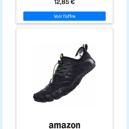
12,85 €
ET RESPIRATION : Grâce au tissu en néoprène, le
pied est entièrement protégé jusqu'aux chevilles.
La tige, en tissu mesh extensible avec inserts
latéraux en mesh, garantit une respirabilité
maximale même en cas de forte chaleur. FACILE à
PORTER grâce à la boucle pratique sur le talon. Le
matériau élastique des chaussures SEAC Splash
rock enveloppe le pied et garantit toujours une
adhérence maximale pendant les activités
aquatiques. LÉGÈRES ET FLEXIBLES : Les
chaussures SEAC Splash sont extrêmement
légères et ne pèsent que 0,350 kg ! Equipées d'un
système de pliage unique, ces chaussures de
plongée prennent très peu de place et sont
parfaites pour être emportées à tout moment !