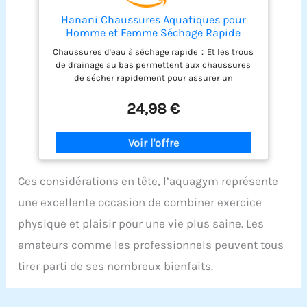
Hanani Chaussures Aquatiques pour
Homme et Femme Séchage Rapide
Chaussures de Surf Chaussures de
Chaussures d'eau à séchage rapide：Et les trous
plongée Légères Chaussons de Nager
de drainage au bas permettent aux chaussures
Aqua Water Shoes Unisexe Antidérapant
de sécher rapidement pour assurer un
Noir EU42
environnement de chaussures frais et sain.
Dessus: La tige en maille et le matériau élastique
24,98 €
rendent les chaussures d'eau plus légères et
respirantes, et s'adaptent comme une
chaussette, vous offrant une expérience de port
confortable. Matériau de semelle: La texture
surélevée spéciale de la semelle offre une
Ces considérations en tête, l’aquagym représente
meilleure adhérence et empêche les chutes.
permettant au porteur de marcher sur des pierres
une excellente occasion de combiner exercice
tranchantes, du sable chaud ou des cailloux plus
confortablement et moins glissant. Légères et
physique et plaisir pour une vie plus saine. Les
compactes：Chaussures plage ont une bonne
amateurs comme les professionnels peuvent tous
flexibilité, Très léger et flexible, Léger et
compressible pour un rangement facile, pratique
tirer parti de ses nombreux bienfaits.
pour les loisirs ou toute autre activité sportive.
Idéales pour la mer：Ces chaussures d’eau sont
l'article idéal pour pouvoir se déplacer en toute