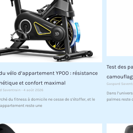
Test des p
 du vélo d’appartement YPOO : résistance
camouflag
étique et confort maximal
Gaspard Savent
d Saventrain
4 août 2026
Dans l’univers
palmes reste 
ché du fitness à domicile ne cesse de s’étoffer, et le
’appartement reste une