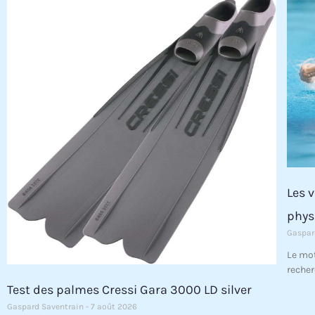
Les v
phys
Gaspar
Le mot
recher
Test des palmes Cressi Gara 3000 LD silver
Gaspard Saventrain
7 août 2026