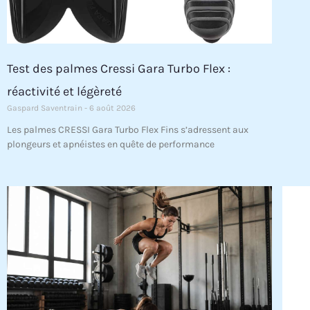
Test des palmes Cressi Gara Turbo Flex :
réactivité et légèreté
Gaspard Saventrain
6 août 2026
Les palmes CRESSI Gara Turbo Flex Fins s’adressent aux
plongeurs et apnéistes en quête de performance