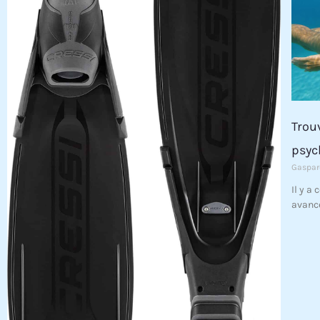
Trouv
psyc
Gaspar
Il y a
avance