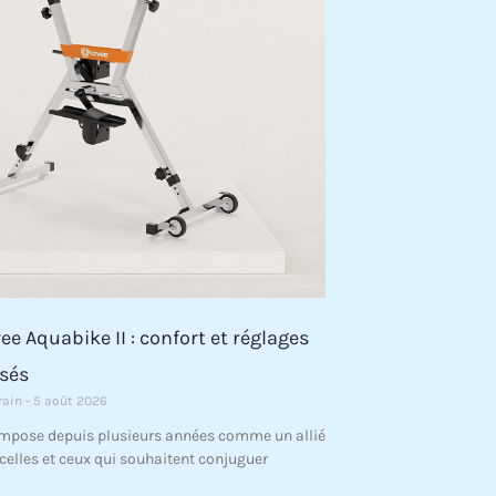
ee Aquabike II : confort et réglages
sés
rain
5 août 2026
impose depuis plusieurs années comme un allié
celles et ceux qui souhaitent conjuguer