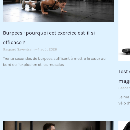
Burpees : pourquoi cet exercice est-il si
efficace ?
Gaspard Saventrain
4 août 2026
Trente secondes de burpees suffisent à mettre le cœur au
bord de l’explosion et les muscles
Test
magn
Gaspar
Le mar
vélo d