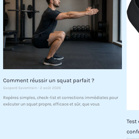
Comment réussir un squat parfait ?
Gaspard Saventrain
2 août 2026
Repères simples, check-list et corrections immédiates pour
exécuter un squat propre, efficace et sûr, que vous
Test
conf
Gaspar