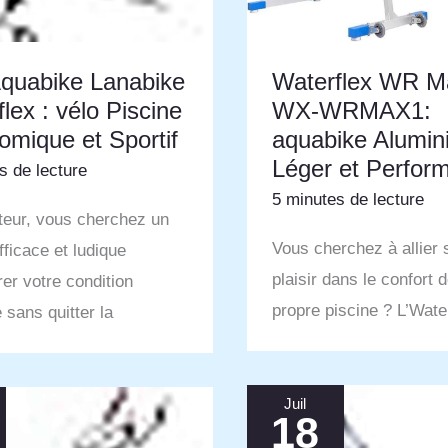
Waterflex WR M
Aquabike Lanabike
WX-WRMAX1:
lex : vélo Piscine
aquabike Alumin
omique et Sportif
Léger et Perfor
s de lecture
5 minutes de lecture
teur, vous cherchez un
Vous cherchez à allier 
ficace et ludique
plaisir dans le confort 
rer votre condition
propre piscine ? L’Wate
 sans quitter la
Juil
18