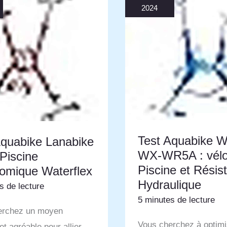
2024
Test Aquabike 
Aquabike Lanabike
WX-WR5A : vél
 Piscine
Piscine et Résis
omique Waterflex
Hydraulique
s de lecture
5 minutes de lecture
erchez un moyen
Vous cherchez à optimi
et agréable pour allier