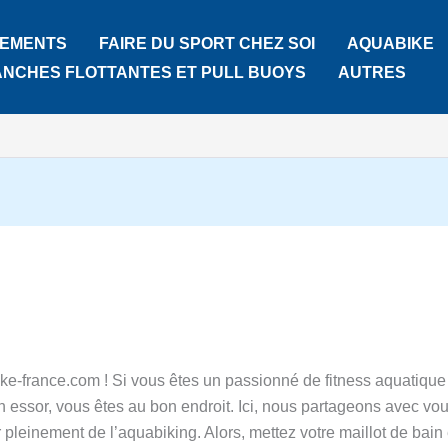
TEMENTS
FAIRE DU SPORT CHEZ SOI
AQUABIKE
ANCHES FLOTTANTES ET PULL BUOYS
AUTRES
ke-france.com ! Si vous êtes un passionné de fitness aquatique
in essor, vous êtes au bon endroit. Ici, nous partageons avec vo
r pleinement de l’aquabiking. Alors, mettez votre maillot de bain 