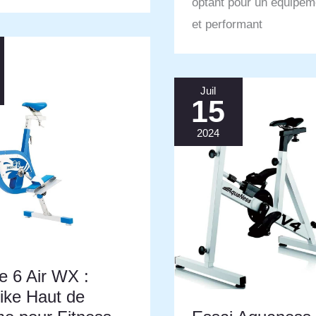
optant pour un équipeme
et performant
Juil
15
2024
e 6 Air WX :
ike Haut de