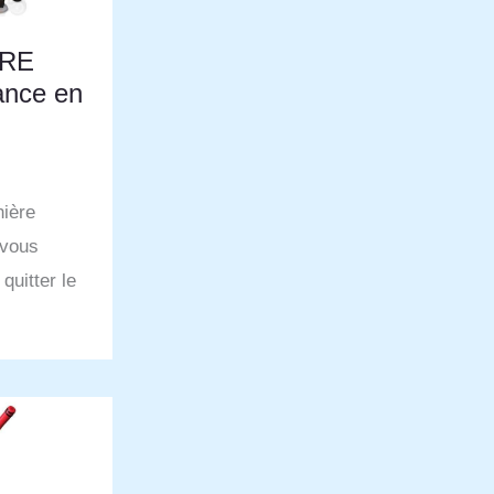
GRE
ance en
ière
 vous
quitter le