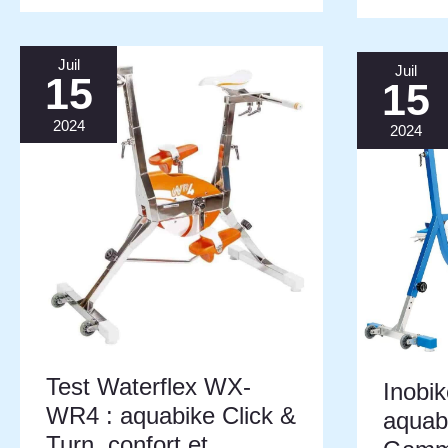
Juil
Juil
15
15
2024
2024
Test Waterflex WX-
Inobik
WR4 : aquabike Click &
aquab
Turn, confort et