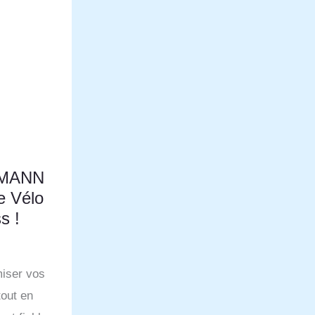
RMANN
le Vélo
s !
iser vos
tout en