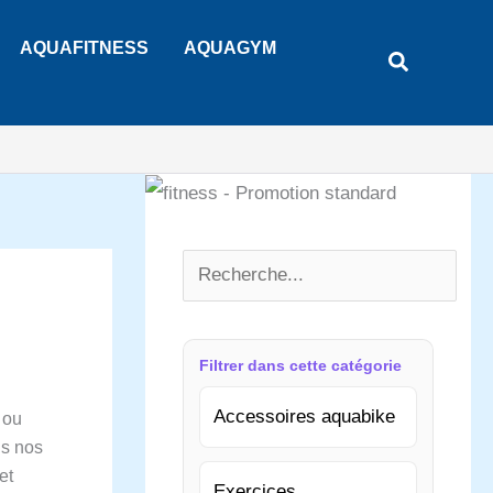
Rechercher
AQUAFITNESS
AQUAGYM
Recherche
Filtrer dans cette catégorie
Accessoires aquabike
 ou
us nos
et
Exercices