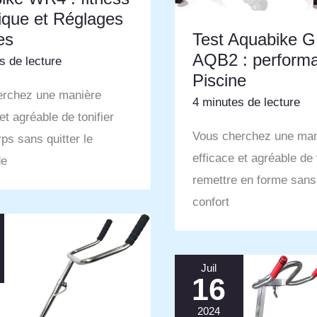
ique et Réglages
es
Test Aquabike 
AQB2 : perform
s de lecture
Piscine
erchez une manière
4 minutes de lecture
et agréable de tonifier
Vous cherchez une man
rps sans quitter le
efficace et agréable de
de
remettre en forme sans 
confort
Juil
16
2024