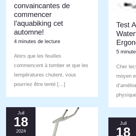
convaincantes de
commencer
l’aquabiking cet
Test 
automne!
Waterf
Ergon
4 minutes de lecture
5 minute
Alors que les feuilles
commencent à tomber et que les
Cher lec
températures chutent, vous
moyen ef
pourriez être tenté […]
d’amélio
physique
Juil
18
Juil
18
2024