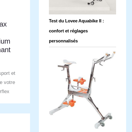
Test du Lovee Aquabike II :
ax
confort et réglages
ium
personnalisés
mant
sport et
de votre
rflex