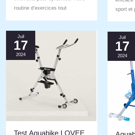
routine d’exercices tout
sport et 
Juil
Juil
17
17
2024
2024
Test Aquabike LOVEE
Aquab