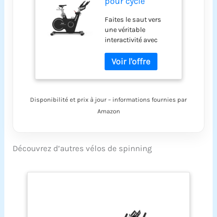
pour cycle
d'intérieur
Faites le saut vers
Bodytone
une véritable
AB350SM-G
interactivité avec
Smart Bluetooth,
l'Active Bike 350
masse d'inertie
Smart. Un vélo
de 18 kg
d'appartement avec
400 W et 32 niveaux
d'intensité. Vélo
Disponibilité et prix à jour – informations fournies par
d'appartement avec
technologie
Amazon
Bluetooth vous
permettra de
synchroniser votre
Découvrez d’autres vélos de spinning
fréquence cardiaque.