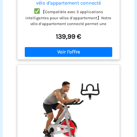
vélo d'appartement connecté
【Compatible avec 3 applications
intelligentes pour vélos d’appartement】Notre
vélo d’appartement connecté permet une
connexion transparente avec trois applications
139,99 €
populaires : Kinomap, Z-Sport et Zwift. Grâce à la
connexion rapide Bluetooth, vos données
d’entraînement sont suivies en temps réel pour
créer un parcours scientifique de combustion des
graisses. Cette expérience de conduite interactive
multiplie l’efficacité de votre entraînement et
transforme chaque séance en une nouvelle
aventure passionnante et gratifiante.
【Affichage LED intelligent & support pour
appareils】Ce velo appartement est équipé d’un
écran LED multifonction qui enregistre en temps
réel la durée d’entraînement, la vitesse, la
distance, les calories brûlées et la fréquence
cardiaque. Vous gardez ainsi une trace constante
de votre progression.
【Extrêmement stable +
adapté à toutes les tailles】Ce velo spinning est
fabriqué en acier allié de haute qualité avec une
charge maximale de 136 kg. Le vélo d’appartement