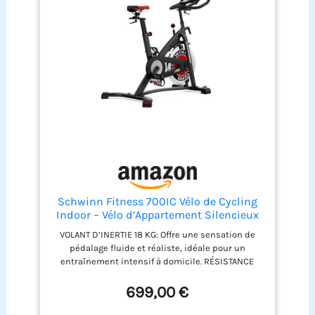
Schwinn Fitness 700IC Vélo de Cycling
Indoor – Vélo d’Appartement Silencieux
avec Volant 18 kg, Résistance Infinie,
VOLANT D’INERTIE 18 KG: Offre une sensation de
Console LCD, Pédales SPD, Sans
pédalage fluide et réaliste, idéale pour un
Abonnement
entraînement intensif à domicile. RÉSISTANCE
INFINIE: Ajustez précisément l’intensité de vos
séances, du mode récupération aux intervalles
699,00 €
haute intensité. RÉGLAGES PERSONNALISÉS: Selle
et guidon réglables horizontalement et