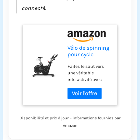
connecté.
Vélo de spinning
pour cycle
d'intérieur
Faites le saut vers
Bodytone
une véritable
AB350SM-G
interactivité avec
Smart Bluetooth,
l'Active Bike 350
masse d'inertie
Smart. Un vélo
de 18 kg
d'appartement avec
400 W et 32 niveaux
d'intensité. Vélo
Disponibilité et prix à jour – informations fournies par
d'appartement avec
technologie
Amazon
Bluetooth vous
permettra de