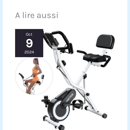
permettant un ajustement précis à la longueur de
vos jambes. 【STABILISATEURS AU SOL】Évitez les
A lire aussi
secousses et oscillations en ajustant les
stabilisateurs de base, maintenant le vélo stable
même sur surfaces irrégulières.
Oct
9
2024