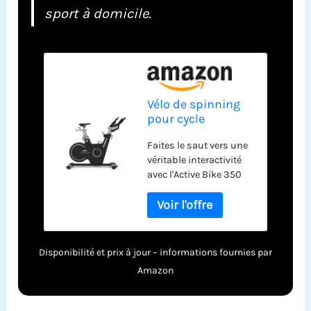
sport à domicile.
Vélo de spinning
pour cycle
d'intérieur
Faites le saut vers une
Bodytone
véritable interactivité
AB350SM-G Smart
avec l'Active Bike 350
Bluetooth, masse
Smart. Un vélo
d'inertie de 18 kg
d'appartement avec
400 W et 32 niveaux
d'intensité. Vélo
d'appartement avec
Disponibilité et prix à jour – informations fournies par
technologie Bluetooth
Amazon
vous permettra de
synchroniser votre
fréquence cardiaque.