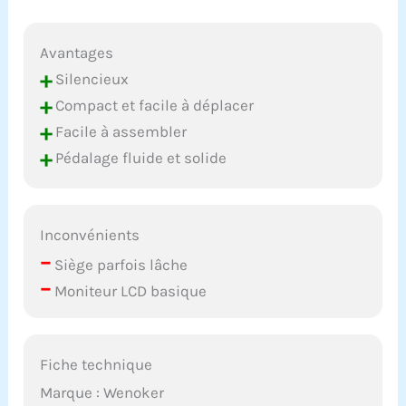
revêtement spongieux
qui protège les
Avantages
guidons, ce qui les
rend légèrement plus
+
Silencieux
confortables lorsque
+
Compact et facile à déplacer
vous roulez. Les
+
Facile à assembler
poignées de guidon
multipoints vous
+
Pédalage fluide et solide
offrent différentes
façons de faire du vélo.
[Service client fiable]
Wenoker fournit un
Inconvénients
remplacement gratuit
–
Siège parfois lâche
de pièces pendant 12
mois. Vélo
–
Moniteur LCD basique
d'appartement pré-
assemblé à 70 % livré
avec un pack d'outils
qui vous permet de
Fiche technique
l'installer en 20
Marque : Wenoker
minutes. Si vous avez