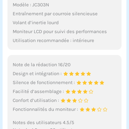
des questions, veuillez
Modèle : JC303N
nous contacter.
Entraînement par courroie silencieuse
L'ingénieur d'usine
fournit des conseils
Volant d’inertie lourd
professionnels sur la
Moniteur LCD pour suivi des performances
vidéo. Double garantie
de qualité et de service.
Utilisation recommandée : intérieure
Même ne peut pas
accéder à un studio,
vous pouvez renforcer
l'immunité, renforcer le
Note de la rédaction 16/20
cœur, les poumons et
Design et intégration :
les muscles, parfait
pour la santé de votre
Silence de fonctionnement :
famille. Choisissez
Facilité d’assemblage :
WENOKER qui ne vous
décevra pas.
Confort d’utilisation :
Fonctionnalités du moniteur :
Notes des utilisateurs 4.5/5