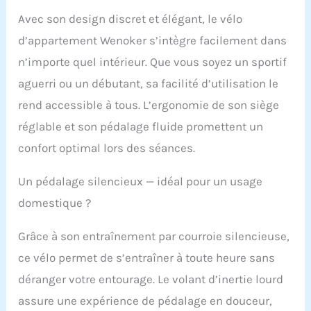
vélo d'exercice repose
fermement sur le sol
Avec son design discret et élégant, le vélo
afin qu'il ne bascule
d’appartement Wenoker s’intègre facilement dans
pas ou ne vacille pas
n’importe quel intérieur. Que vous soyez un sportif
pendant que vous
roulez. Le style élégant
aguerri ou un débutant, sa facilité d’utilisation le
noir et rouge aura l'air
rend accessible à tous. L’ergonomie de son siège
chic dans votre maison
ou votre espace
réglable et son pédalage fluide promettent un
d'entraînement. [Plus
confort optimal lors des séances.
stable, silencieux et
lisse] Contrairement
aux vélos trompeurs en
Un pédalage silencieux — idéal pour un usage
ligne qui sont équipés
domestique ?
d'un volant d'inertie
bruyant en fer, ce
Grâce à son entraînement par courroie silencieuse,
volant d'inertie
amélioré pour vélo
ce vélo permet de s’entraîner à toute heure sans
d'intérieur maintient
déranger votre entourage. Le volant d’inertie lourd
un mouvement
silencieux et fluide.
assure une expérience de pédalage en douceur,
Sans le problème d'une