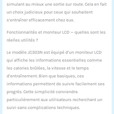
simulant au mieux une sortie sur route. Cela en fait
poulie de courroie
cassée, d'une courroie
un choix judicieux pour ceux qui souhaitent
qui tombe, de débris de
s’entraîner efficacement chez eux.
ceinture ou du bruit
fort de l'ancienne
version du patin en
Fonctionnalités et moniteur LCD — quelles sont les
feutre, le vélo d'exercice
réelles utilités ?
WENOKER utilise une
poulie de courroie en
Le modèle JC303N est équipé d’un moniteur LCD
matériau ABS, des
roulements de qualité
qui affiche les informations essentielles comme
industrielle et un frein
les calories brûlées, la vitesse et le temps
à patins en feutre
améliorés, ce qui rend
d’entraînement. Bien que basiques, ces
le vélo plus fiable et
informations permettent de suivre facilement ses
plus adapté aux
espaces partagés.
progrès. Cette simplicité conviendra
[Personnalisé votre
particulièrement aux utilisateurs recherchant un
plan d'entraînement] Le
moniteur de notre vélo
suivi sans complications techniques.
d'intérieur peut