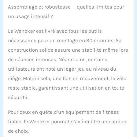
capturer votre temps,
Assemblage et robustesse — quelles limites pour
spd, dst, cal, odomètre,
un usage intensif ?
et garder une trace de
vos progrès d'exercice
en temps réel. Un
Le Wenoker est livré avec tous les outils
bouton de tension du
nécessaires pour un montage en 30 minutes. Sa
cadran pour naviguer
dans les niveaux de
construction solide assure une stabilité même lors
résistance illimités
de séances intenses. Néanmoins, certains
vous permet de faire
l'expérience de la
utilisateurs ont noté un léger jeu au niveau du
conduite de
siège. Malgré cela, une fois en mouvement, le vélo
l'appartement à la
montagne. Avec un
reste stable, garantissant une utilisation en toute
support de tablette,
sécurité.
vous pouvez regarder
des cours de rotation
Pour ceux en quête d’un équipement de fitness
sur votre tablette tout
en conduisant pour
fiable, le Wenoker pourrait s’avérer être une option
simuler les voyages à
de choix.
travers la France, les