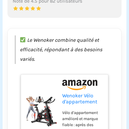
Note de 4.5 pour 82 utilisateurs
Le Wenoker combine qualité et
efficacité, répondant à des besoins
variés.
Wenoker Vélo
d'appartement
pour la maison,
Vélo d'appartement
vélo d'intérieur
amélioré et marque
avec
fiable : après des
entraînement