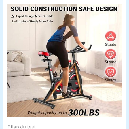
promenades en gravier
à travers l'arrière-pays
de l'Utah et même les
promenades en VTT en
Nouvelle-Zélande.
Détails du produit
attentionnés : le vélo
WENOKER est livré avec
un support de tablette,
un porte-bouteille
d'eau et des pédales
cagées. La portée
étendue de la selle au
guidon offre de l'espace
pour toutes les tailles
de conducteurs. Les
roues de transport
vous permettent de
déplacer votre vélo
stationnaire de
l'intérieur à l'extérieur.
Bilan du test
Le guidon a un léger