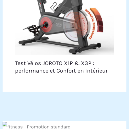
peut pas accéder à un
studio, vous pouvez
renforcer l'immunité,
renforcer le cœur, les
poumons et les
muscles, parfait pour
la santé de votre
famille. Choisissez
WENOKER qui ne
vous décevra pas.
Test Vélos JOROTO X1P & X3P :
performance et Confort en Intérieur