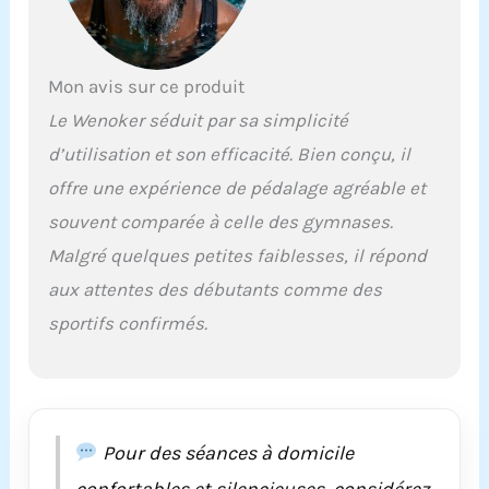
stable, silencieux et
lisse] Contrairement
aux vélos trompeurs
Mon avis sur ce produit
en ligne qui sont
équipés d'un volant
Le Wenoker séduit par sa simplicité
d'inertie bruyant en
d’utilisation et son efficacité. Bien conçu, il
fer, ce volant d'inertie
amélioré pour vélo
offre une expérience de pédalage agréable et
d'intérieur maintient
souvent comparée à celle des gymnases.
un mouvement
silencieux et fluide.
Malgré quelques petites faiblesses, il répond
Sans le problème
aux attentes des débutants comme des
d'une poulie de
courroie cassée,
sportifs confirmés.
d'une courroie qui
tombe, de débris de
ceinture ou du bruit
fort de l'ancienne
version du patin en
Pour des séances à domicile
feutre, le vélo
d'exercice WENOKER
confortables et silencieuses, considérez