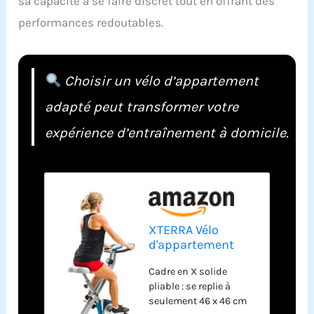
sa capacité à se faire discret tout en offrant des
performances redoutables.
Choisir un vélo d’appartement
adapté peut transformer votre
expérience d’entraînement à domicile.
XTERRA Vélo
d'appartement
pliable de fitness,
Cadre en X solide
capacité de
pliable : se replie à
charge de 102 kg,
seulement 46 x 46 cm
sans fil, alimenté