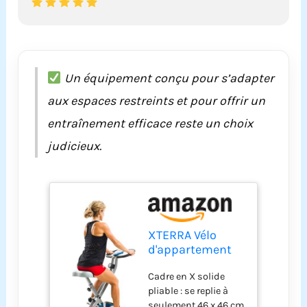
Un équipement conçu pour s’adapter
aux espaces restreints et pour offrir un
entraînement efficace reste un choix
judicieux.
XTERRA Vélo
d'appartement
pliable de
Cadre en X solide
fitness, capacité
pliable : se replie à
de charge de 102
seulement 46 x 46 cm