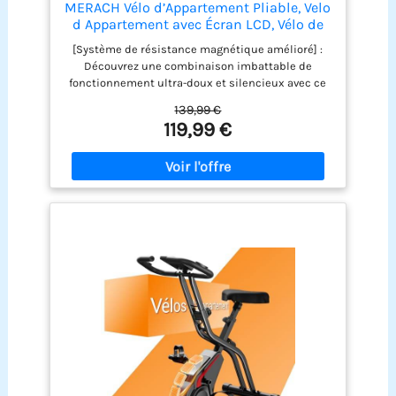
MERACH Vélo d’Appartement Pliable, Velo
d Appartement avec Écran LCD, Vélo de
Fitness Magnétique à Domicile avec
[Système de résistance magnétique amélioré] :
Coussin Confortable, Gain de Place, Pour
Découvrez une combinaison imbattable de
l’Entraînement Cardio, Capacité Max
fonctionnement ultra-doux et silencieux avec ce
136KG
vélo d’appartement pliable, doté de 16 niveaux de
139,99 €
résistance magnétique. Ajustez facilement
119,99 €
l’intensité de votre entraînement pour vous
concentrer pleinement sur votre parcours fitness
sans interruptions. [Design ergonomique et
réglable] : Ce Velo d Appartement pliable dispose
d’un siège réglable en 4 niveaux, adapté aux
utilisateurs de différentes tailles. Il assure une
position assise ergonomique et réduit la pression
sur les genoux. Deux positions d’entraînement
offrent des intensités différentes. Grâce à son
design pliable, il est peu encombrant et idéal
pour les petits espaces. [Écran LCD interactif] :
Suivez vos progrès grâce à l’écran LCD du Vélos de
Fitness Magnétique Pliable MERACH. L’affichage
électronique montre des indicateurs importants
tels que le temps, la distance, la vitesse et les
calories. Avec le support intégré pour téléphone,