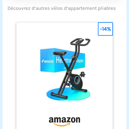
clairement la vitesse,
Découvrez d’autres vélos d’appartement pliables
la distance, le temps,
les calories et le
pouls 8 niveaux de
résistance : s'ajuste
-14%
rapidement à l'aide
d'un grand cadran
manuel situé juste
en dessous de la
console