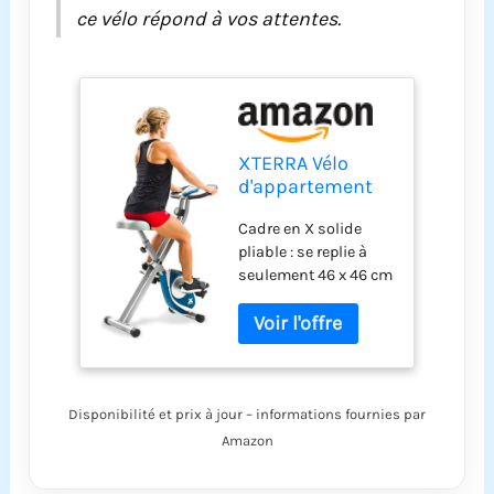
ce vélo répond à vos attentes.
XTERRA Vélo
d'appartement
pliable de
Cadre en X solide
fitness, capacité
pliable : se replie à
de charge de 102
seulement 46 x 46 cm
kg, sans fil,
d'espace au sol
alimenté par
lorsqu'il n'est pas
batterie avec
utilisé Conçu pour le
cadre en X
confort : grand siège
solide, siège et
anatomique et
guidon
guidon rembourré
rembourrés,
Disponibilité et prix à jour – informations fournies par
multi-positions
sangles de pieds
Amazon
Fenêtre LCD de 5,1 x
réglables, 8
2,5 cm : affiche
niveaux de