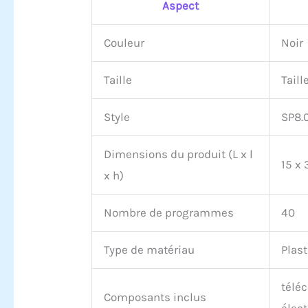
Aspect
Couleur
Noir
Taille
Taill
Style
SP8.
Dimensions du produit (L x l
15 x
x h)
Nombre de programmes
40
Type de matériau
Plas
télé
Composants inclus
élec