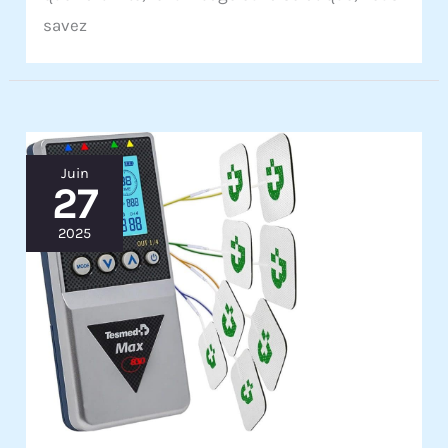
savez
Juin
27
2025