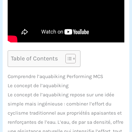
Table of Contents
Comprendre l’aquabiking Performing MCS
Le concept de l’aquabiking
Le concept de l’aquabiking repose sur une idée
simple mais ingénieuse : combiner l’effort du
cyclisme traditionnel aux propriétés apaisantes et
renforçantes de l’eau. L’eau, de par sa densité, offre
une résistance naturelle qui intensifie l’effort, tout