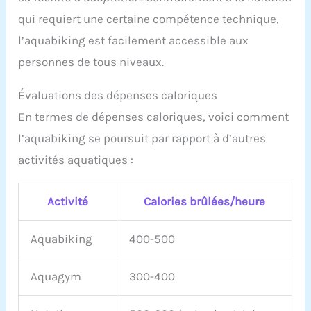
Vos Activités Nautiques En Toute Confiance Et En
Toute Simplicité.
qui requiert une certaine compétence technique,
l’aquabiking est facilement accessible aux
personnes de tous niveaux.
Évaluations des dépenses caloriques
En termes de dépenses caloriques, voici comment
l’aquabiking se poursuit par rapport à d’autres
activités aquatiques :
Activité
Calories brûlées/heure
Aquabiking
400-500
Aquagym
300-400