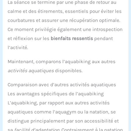
La séance se termine par une phase de retour au
Charge Maximale De 220 Kg, Adaptée À Une
Utilisation Récréative En Solo Ou En Tandem. ☀
calme et des étirements, essentiels pour éviter les
【Conception Modulaire Et Portable Pour Un
courbatures et assurer une récupération optimale.
Transport Et Un Stockage Aisés】 – Conçu Avec
Des Composants Démontables Pour Faciliter Le
Ce moment privilégie également une introspection
Transport Et Le Stockage. La Section Gonflable
et réflexion sur les
bienfaits ressentis
pendant
Peut Être Pliée Après Dégonflage, Tandis Que La
Structure Modulaire Du Cadre Permet Au Produit
l’activité.
De Se Loger Plus Facilement Dans Le Coffre D'un
Véhicule Ou Dans Un Espace De Rangement.
L'ensemble Est Conditionné En Deux Cartons Pour
Maintenant, comparons l’aquabiking aux autres
Simplifier La Manutention Lors Des Voyages, Du
activités aquatiques
disponibles.
Camping, Des Sorties À La Plage Et Des Excursions
En Plein Air. La Conception À Montage Rapide
Permet Une Installation Sans Outils Complexes. ☀
Comparaison avec d’autres activités aquatiques
【Kit D'accessoires Complet Et Service Client】 –
Les avantages spécifiques de l’aquabiking
Inclut Les Accessoires Essentiels Tels Qu'une
Pompe À Air, Un Kit De Réparation Et Un Manuel
L’aquabiking, par rapport aux autres activités
D'instructions Détaillé Pour Faciliter L'installation
Et L'entretien. Notre Équipe D'assistance Est À
aquatiques comme l’aquagym ou la natation, se
Votre Disposition Pour Répondre À Vos Questions
distingue principalement par son accessibilité et
Sur Le Produit Et Pour Tout Besoin Lié Au Service
Après-Vente, Afin De Vous Permettre De Profiter De
sa
facilité d’adaptation
. Contrairement à la natation