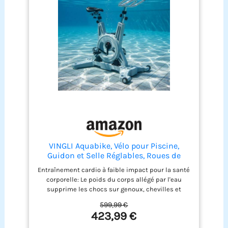
VINGLI Aquabike, Vélo pour Piscine,
Guidon et Selle Réglables, Roues de
Transport, Antidérapant, pour Fitness
Entraînement cardio à faible impact pour la santé
Aquatique, Rééducation, Perte de Poids,
corporelle: Le poids du corps allégé par l'eau
en Acier Inoxydable, HDPE, Jusqu'à 150
supprime les chocs sur genoux, chevilles et
kg, Gris
hanches, convient à la rééducation fonctionnelle,
599,99 €
les seniors, les personnes en surpoids ou
423,99 €
souffrant de douleurs articulaires. La résistance
hydrique naturelle renforce le cœur, améliore