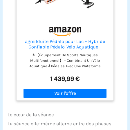
Cependant, pour augmenter plus encore sa durée
de vie, sortez-le 2 à 3 fois/semaine et rincez-le au
jet à l'eau claire et laissez sécher la journée
agreilduite Pédalo pour Lac – Hybride
Gonflable Pédalo-Vélo Aquatique –
Conception Modulaire avec Kit
☀【Équipement De Sports Nautiques
D'accessoires Complet – Vélo Aquatique
Multifonctionnel】 – Combinant Un Vélo
pour La Détente Au Bord De l'eau Orange
Aquatique À Pédales Avec Une Plateforme
Gonflable Modulaire, Cette Embarcation
Polyvalente Permet De Pratiquer Un Large Éventail
1 439,99 €
D'activités Récréatives, Notamment Le Fitness
Aquatique, Les Balades Sur Lac, Les Sorties En
Famille, La Détente Au Bord De L'eau, Les
Excursions À La Plage Et Les Aventures En Plein Air.
Ce Système Compact Offre De Multiples Façons
De Profiter De L'eau Tout En Réduisant Les
Le cœur de la séance
Contraintes De Stockage Et Les Coûts
D'équipement. Idéal Pour Les Lacs Calmes, Les
La séance elle-même alterne entre des phases
Rivières, Les Eaux Côtières Et Les Séjours En