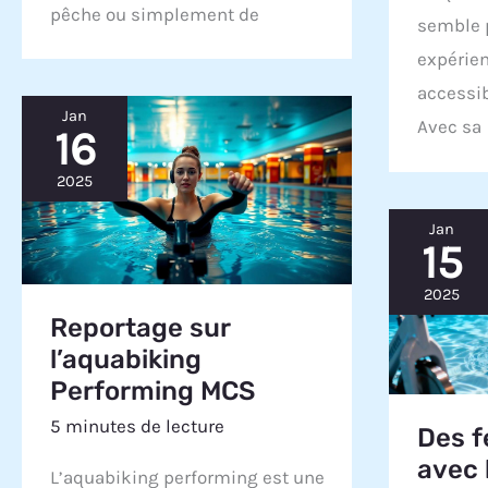
pêche ou simplement de
semble 
expérien
accessib
Jan
Avec sa
16
2025
Jan
15
2025
Reportage sur
l’aquabiking
Performing MCS
5 minutes de lecture
Des f
avec 
L’aquabiking performing est une