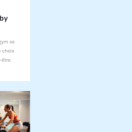
 by
agym se
e choix
être.