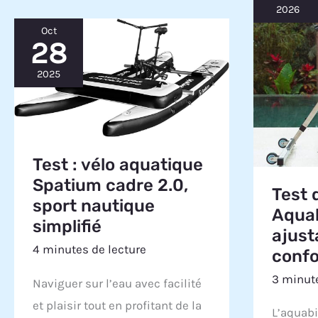
2026
Oct
28
2025
Test : vélo aquatique
Spatium cadre 2.0,
Test 
sport nautique
Aquabi
simplifié
ajust
4 minutes de lecture
confo
3 minute
Naviguer sur l’eau avec facilité
et plaisir tout en profitant de la
L’aquabi