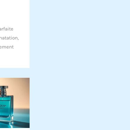
rfaite
natation,
mement