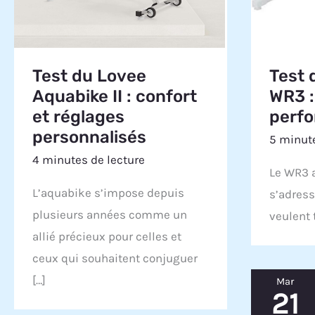
Test 
Test du Lovee
WR3 :
Aquabike II : confort
perf
et réglages
personnalisés
5 minute
4 minutes de lecture
Le WR3 a
L’aquabike s’impose depuis
s’adress
plusieurs années comme un
veulent 
allié précieux pour celles et
ceux qui souhaitent conjuguer
[…]
Mar
21