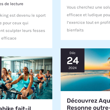
s de lecture
Vous cherchez une sol
efficace et ludique pou
king est devenu le sport
l’exercice tout en prof
e pour ceux qui
bienfaits
nt sculpter leurs fesses
 efficace
Déc
24
2024
Découvrez Aqu
Resonne outre
bike fait-il