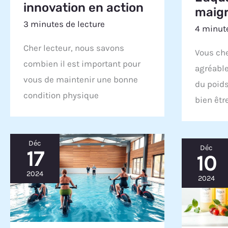
innovation en action
maigr
3 minutes de lecture
4 minute
Cher lecteur, nous savons
Vous ch
combien il est important pour
agréable
vous de maintenir une bonne
du poids
condition physique
bien êtr
Déc
Déc
17
10
2024
2024