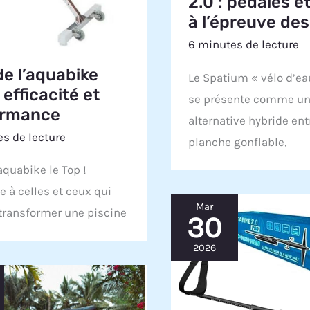
2.0 : pédales et
à l’épreuve des
6 minutes de lecture
de l’aquabike
Le Spatium « vélo d’ea
 efficacité et
se présente comme u
ormance
alternative hybride ent
s de lecture
planche gonflable,
quabike le Top !
e à celles et ceux qui
Mar
transformer une piscine
30
2026