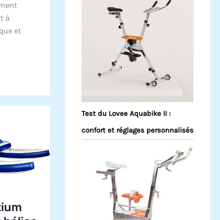
ement
t à
que et
Test du Lovee Aquabike II :
confort et réglages personnalisés
tium