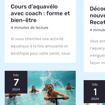
Cours d’aquavélo
Décou
avec coach : forme et
nouve
bien-être
Rece
4 minutes de lecture
4 minute
Si vous cherchez une activité
Vous ave
aquatique à la fois amusante et
l’aquacy
bénéfique pour votre santé, vous
intrigué
façon i
Déc
7
Déc
1
2024
2024