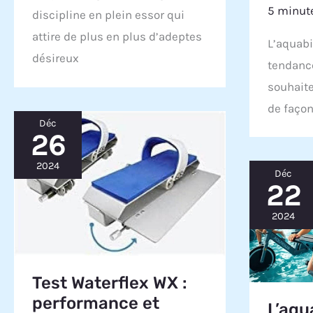
5 minute
discipline en plein essor qui
attire de plus en plus d’adeptes
L’aquabi
désireux
tendanc
souhaite
de façon
Déc
26
2024
Déc
22
2024
Test Waterflex WX :
performance et
L’aqua