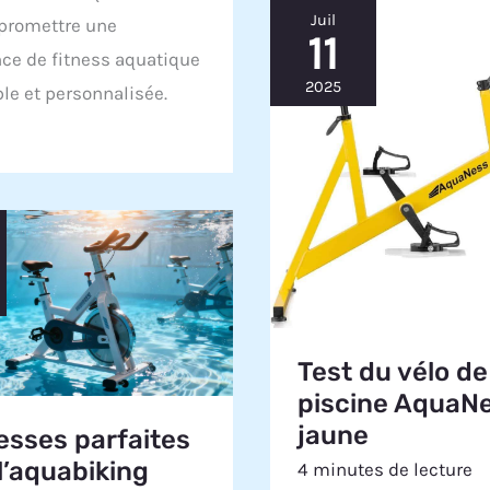
Juil
promettre une
11
ce de fitness aquatique
2025
le et personnalisée.
Test du vélo de
piscine AquaNe
jaune
esses parfaites
l’aquabiking
4 minutes de lecture