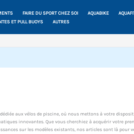
MENTS
FAIRE DU SPORT CHEZ SOI
AQUABIKE
AQUAF
NTES ET PULL BUOYS
AUTRES
dédiée aux vélos de piscine, où nous mettons à votre disposi
atiques innovantes. Que vous cherchiez à acquérir votre pre
sances sur les modèles existants, nos articles sont là pour 