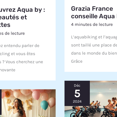
Grazia France
vrez Aqua by :
conseille Aqua
autés et
ttes
4 minutes de lecture
s de lecture
L’aquabiking et l’aqu
sont taillé une place d
z entendu parler de
dans le monde du bien-
cling et vous êtes
Grâce
s ? Vous cherchez une
nnovante
Déc
5
2024