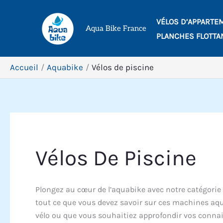
Aller
VÉLOS D’APPARTE
au
Aqua Bike France
PLANCHES FLOTTA
contenu
Accueil
Aquabike
Vélos de piscine
Vélos De Piscine
Plongez au cœur de l’aquabike avec notre catégorie 
tout ce que vous devez savoir sur ces machines aqu
vélo ou que vous souhaitiez approfondir vos connais