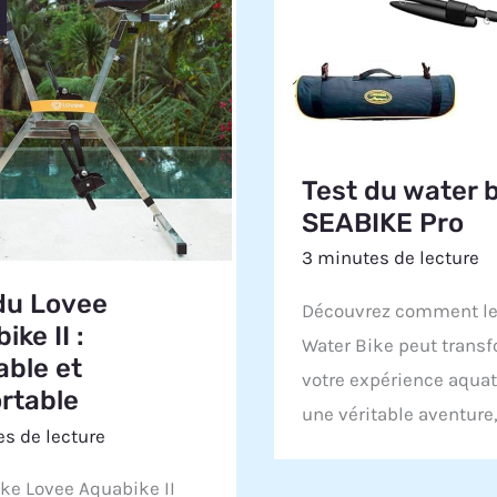
Test du water b
SEABIKE Pro
3 minutes de lecture
du Lovee
Découvrez comment le
ke II :
Water Bike peut trans
able et
votre expérience aqua
rtable
une véritable aventure
s de lecture
ke Lovee Aquabike II