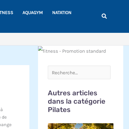
Rechercher
ITNESS
AQUAGYM
NATATION
Recherche
Autres articles
dans la catégorie
Pilates
 à
e de
change