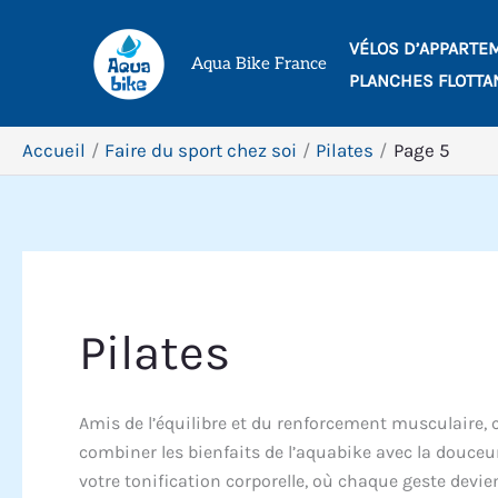
Aller
VÉLOS D’APPARTE
au
Aqua Bike France
PLANCHES FLOTTA
contenu
Accueil
Faire du sport chez soi
Pilates
Page 5
Pilates
Amis de l’équilibre et du renforcement musculaire, c
combiner les bienfaits de l’aquabike avec la douceu
votre tonification corporelle, où chaque geste devie