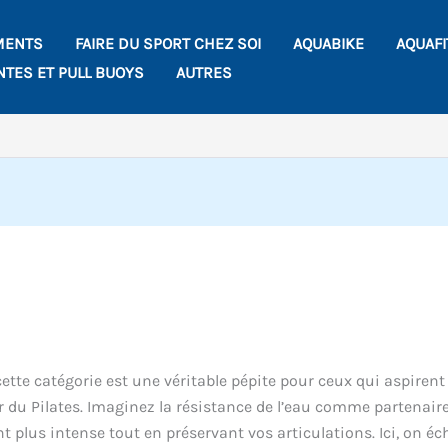
MENTS
FAIRE DU SPORT CHEZ SOI
AQUABIKE
AQUAF
NTES ET PULL BUOYS
AUTRES
ette catégorie est une véritable pépite pour ceux qui aspirent
r du Pilates. Imaginez la résistance de l’eau comme partenair
nt plus intense tout en préservant vos articulations. Ici, on é