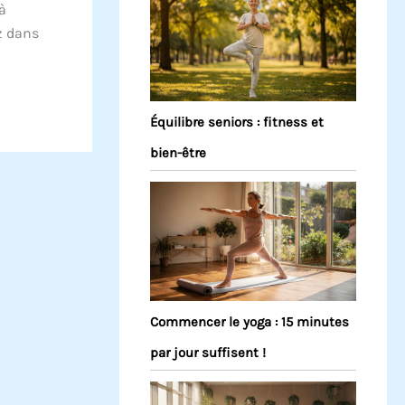
à
z dans
Équilibre seniors : fitness et
bien-être
Commencer le yoga : 15 minutes
par jour suffisent !