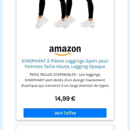
SINOPHANT 2 Pièces Leggings Sport pour
Femmes Taille Haute, Legging Opaque
pour Gym Sport Yoga(#2 pièces
TROIS TAILLES DISPONIBLES - Les leggings
Noir/Noir,L-XL)
SINOPHANT sont dotés d'un design hautement
élastique qui convient à un large éventail de types
de corps. Ne vous inquiétez pas des tailles, car ils
offrent une incroyable adaptabilité - même les
14,99 €
personnes ayant des cuisses plus larges ou des
cadres plus petits peuvent trouver une paire de
leggings parfaitement adaptée. SUPER DOUX - Les
leggings pour femmes sont aussi doux que du
beurre, offrant un niveau de confort inégalé. La
texture lisse vous donnera l'impression de porter