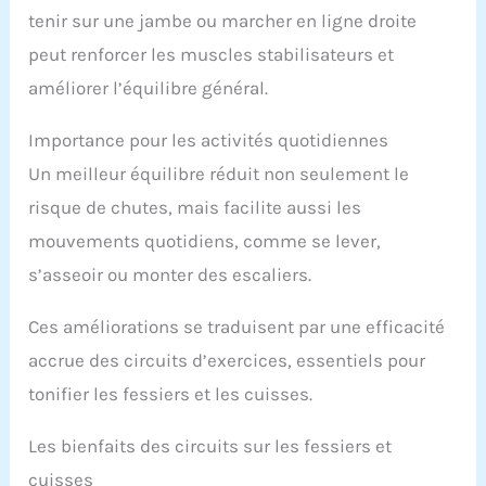
tenir sur une jambe ou marcher en ligne droite
【Largement applicable】Idéale comme rampe
murale, notre rampe d'escalier est très efficace
peut renforcer les muscles stabilisateurs et
pour les enfants, les adultes et les personnes
ayant des difficultés à monter les escaliers. Vous
améliorer l’équilibre général.
pouvez l'installer dans une villa, un loft, un bar, un
appartement, un immeuble de bureaux, une
Importance pour les activités quotidiennes
résidence universitaire ou tout autre endroit
nécessitant une rampe sûre. Vous pouvez
Un meilleur équilibre réduit non seulement le
également l'utiliser comme clôture intérieure,
risque de chutes, mais facilite aussi les
porte-vêtements, porte-serviettes, etc.
mouvements quotidiens, comme se lever,
s’asseoir ou monter des escaliers.
Ces améliorations se traduisent par une efficacité
accrue des circuits d’exercices, essentiels pour
tonifier les fessiers et les cuisses.
Les bienfaits des circuits sur les fessiers et
cuisses