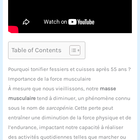
Table of Contents
Pourquoi tonifier fessiers et cuisses après 55 ans ?
Importance de la force musculaire
À mesure que nous vieillissons, notre
masse
musculaire
tend à diminuer, un phénomène connu
sous le nom de
sarcopénie
. Cette perte peut
entraîner une diminution de la force physique et de
l’endurance, impactant notre capacité à réaliser
des activités quotidiennes telles que marcher ou