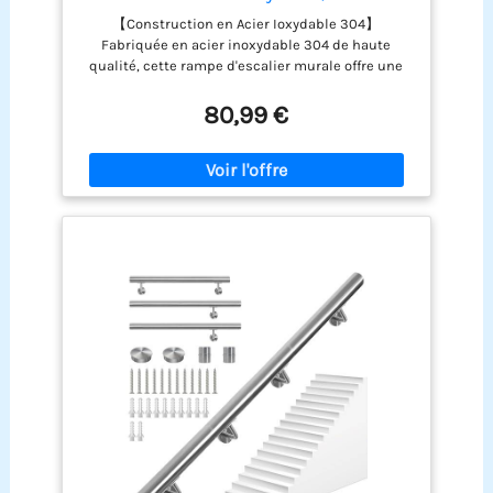
mm
【Construction en Acier Ioxydable 304】
Fabriquée en acier inoxydable 304 de haute
qualité, cette rampe d'escalier murale offre une
résistance supérieure à la rouille et à la corrosion,
ce qui la rend idéale pour une utilisation à
80,99 €
l'intérieur comme à l'extérieur. Sa finition lisse et
polie facilite le nettoyage et lui confère un aspect
moderne et élégant. 【Sécurité et fiabilité】 La
main courante mesure 300 cm de long, avec un
diamètre extérieur de 4,2 cm et un écart de 8 cm
par rapport au mur. Elle supporte jusqu’à 150 kg,
offrant une aide stable et sûre aux personnes
âgées, aux enfants, aux femmes enceintes et à
toute personne à mobilité réduite. Son design
cylindrique ergonomique épouse la forme de la
main pour une prise en main plus confortable.
【Installation facile】Le kit comprend : 3 tube de
main courante, 5 supports, 15 vis et 1 manuel
d’installation détaillé. La rampe convient à
différents types de murs : brique, béton, bois ou
plaque de plâtre. Peu encombrante et simple à
installer — il suffit de marquer les points de
perçage, puis de fixer les supports pour terminer