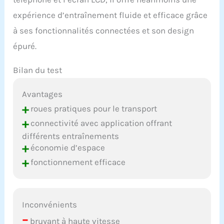
sortie de la boîte avec le
expérience d’entraînement fluide et efficace grâce
WalkingPad MC11. Adapté
à ses fonctionnalités connectées et son design
au fitness à domicile, il
comprend des mesures
épuré.
de sécurité essentielles
telles qu'un câble d'arrêt
Bilan du test
d'urgence, un
verrouillage pour enfants
Avantages
sur l'application et une
fonction de veille
+
roues pratiques pour le transport
automatique,
+
connectivité avec application offrant
garantissant un exercice
différents entraînements
sans souci. De plus,
+
économie d’espace
notre équipe de service
client est à votre
+
fonctionnement efficace
disposition dans les 12
heures suivant l'achat,
avec une garantie d'un
an.
Inconvénients
–
bruyant à haute vitesse