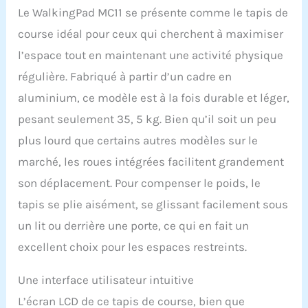
Idéal pour les logements
Le WalkingPad MC11 se présente comme le tapis de
restreints, il se range en
course idéal pour ceux qui cherchent à maximiser
position verticale ou se
glisse sous les canapés
l’espace tout en maintenant une activité physique
et les lits avec une facilité
régulière. Fabriqué à partir d’un cadre en
déconcertante, offrant
une solution d'économie
aluminium, ce modèle est à la fois durable et léger,
d'espace qui permet de
pesant seulement 35, 5 kg. Bien qu’il soit un peu
gagner jusqu'à 90 %
d'espace de stockage par
plus lourd que certains autres modèles sur le
rapport aux tapis course
marché, les roues intégrées facilitent grandement
traditionnels. Tapis de
Marche Amélioré - Doté
son déplacement. Pour compenser le poids, le
d'un cadre en alliage
tapis se plie aisément, se glissant facilement sous
d'aluminium amélioré, le
tapis de marche pliable
un lit ou derrière une porte, ce qui en fait un
MC11 assure durabilité et
excellent choix pour les espaces restreints.
stabilité. Nous avons
renforcé la puissance du
Une interface utilisateur intuitive
moteur tout en réduisant
au minimum les niveaux
L’écran LCD de ce tapis de course, bien que
sonores, garantissant