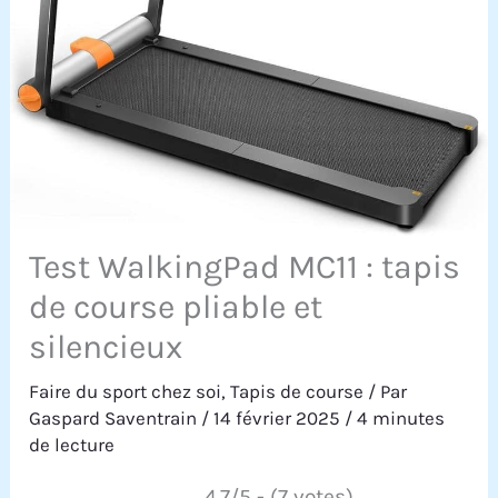
Test WalkingPad MC11 : tapis
de course pliable et
silencieux
Faire du sport chez soi
,
Tapis de course
/ Par
Gaspard Saventrain
/
14 février 2025
/
4 minutes
de lecture
4.7/5 - (7 votes)