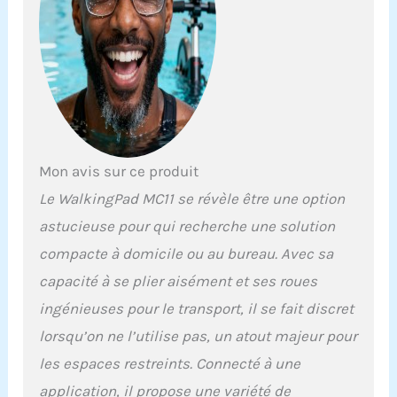
déconcertante, offrant
une solution d'économie
d'espace qui permet de
gagner jusqu'à 90 %
d'espace de stockage par
rapport aux tapis course
traditionnels. Tapis de
Marche Amélioré - Doté
d'un cadre en alliage
d'aluminium amélioré, le
Mon avis sur ce produit
tapis de marche pliable
Le WalkingPad MC11 se révèle être une option
MC11 assure durabilité et
stabilité. Nous avons
astucieuse pour qui recherche une solution
renforcé la puissance du
compacte à domicile ou au bureau. Avec sa
moteur tout en réduisant
au minimum les niveaux
capacité à se plier aisément et ses roues
sonores, garantissant
ingénieuses pour le transport, il se fait discret
ainsi qu'il n'importunera
lorsqu’on ne l’utilise pas, un atout majeur pour
ni votre foyer ni vos
voisins du dessous.
les espaces restreints. Connecté à une
Fonctionnant en douceur
application, il propose une variété de
sur des plages de vitesse