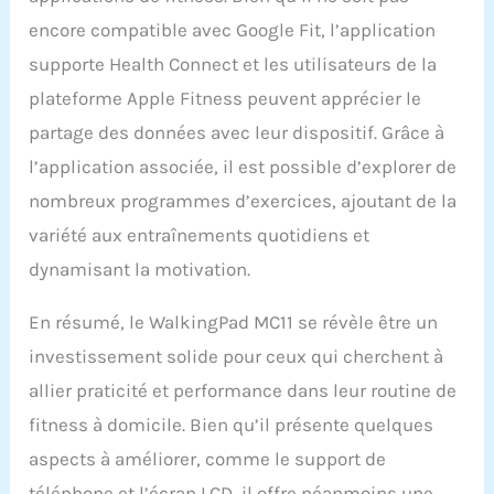
telles que la vitesse, la
encore compatible avec Google Fit, l’application
distance parcourue, le
temps écoulé et la
supporte Health Connect et les utilisateurs de la
consommation de
plateforme Apple Fitness peuvent apprécier le
calories, ce qui améliore
considérablement votre
partage des données avec leur dispositif. Grâce à
expérience globale
l’application associée, il est possible d’explorer de
d'exercice. Contrôlez
aisément le tapis de
nombreux programmes d’exercices, ajoutant de la
course via l'application
variété aux entraînements quotidiens et
KS Fit pour une
commodité accrue. En
dynamisant la motivation.
outre, le support de
téléphone détachable
En résumé, le WalkingPad MC11 se révèle être un
inclus vous permet de
investissement solide pour ceux qui cherchent à
profiter de
divertissements tout en
allier praticité et performance dans leur routine de
vous entraînant.
fitness à domicile. Bien qu’il présente quelques
Utilisation Pratique et
Sécurisée : Plongez
aspects à améliorer, comme le support de
directement dans votre
téléphone et l’écran LCD, il offre néanmoins une
entraînement dès la