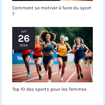
la vitesse, la distance, les calories et le temps,
Comment se motiver à faire du sport
vous permettant de suivre facilement votre
entraînement.
?
Juil
26
2024
Top 10 des sports pour les femmes