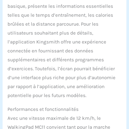
basique, présente les informations essentielles
ainsi qu'il n'importunera
ni votre foyer ni vos
telles que le temps d’entraînement, les calories
voisins du dessous.
brûlées et la distance parcourue. Pour les
Fonctionnant en douceur
sur des plages de vitesse
utilisateurs souhaitant plus de détails,
allant de 1 à 12 kilomètres
l’application Kingsmith offre une expérience
par heure, il s'adapte à
une variété de besoins
connectée en fournissant des données
d'exercice, vous
supplémentaires et différents programmes
permettant de
personnaliser votre
d’exercices. Toutefois, l’écran pourrait bénéficier
entraînement selon vos
d’une interface plus riche pour plus d’autonomie
exigences quotidiennes.
Expérience de Course
par rapport à l’application, une amélioration
Immersive - Plongez
potentielle pour les futurs modèles.
dans un confort et un
réalisme inégalés avec la
Performances et fonctionnalités
zone de course
spacieuse du Walking
Avec une vitesse maximale de 12 km/h, le
pad MC11, qui mesure 120
WalkingPad MC11 convient tant pour la marche
x 44 centimètres et