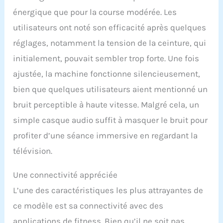
arbore une structure de
énergique que pour la course modérée. Les
courroie de tapis de
utilisateurs ont noté son efficacité après quelques
course professionnelle à
quatre couches. Équipé
réglages, notamment la tension de la ceinture, qui
de planches de course en
initialement, pouvait sembler trop forte. Une fois
PET résistantes à l'usure
et d'absorbeurs de chocs
ajustée, la machine fonctionne silencieusement,
en EVA, il réduit les
bien que quelques utilisateurs aient mentionné un
impacts sur les
articulations,
bruit perceptible à haute vitesse. Malgré cela, un
garantissant ainsi que
simple casque audio suffit à masquer le bruit pour
chaque session
d'entraînement est à la
profiter d’une séance immersive en regardant la
fois confortable et
télévision.
sécurisée. Expérience
Utilisateur Améliorée - Le
Une connectivité appréciée
WalkingPad tapis de
course MC11 est équipé
L’une des caractéristiques les plus attrayantes de
d'un écran LED clair qui
ce modèle est sa connectivité avec des
suit et affiche en temps
réel diverses données
applications de fitness. Bien qu’il ne soit pas