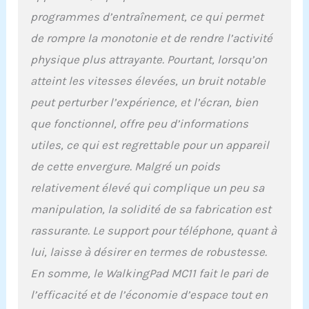
allant de 1 à 12 kilomètres
programmes d’entraînement, ce qui permet
par heure, il s'adapte à
de rompre la monotonie et de rendre l’activité
une variété de besoins
d'exercice, vous
physique plus attrayante. Pourtant, lorsqu’on
permettant de
atteint les vitesses élevées, un bruit notable
personnaliser votre
entraînement selon vos
peut perturber l’expérience, et l’écran, bien
exigences quotidiennes.
que fonctionnel, offre peu d’informations
Expérience de Course
Immersive - Plongez
utiles, ce qui est regrettable pour un appareil
dans un confort et un
de cette envergure. Malgré un poids
réalisme inégalés avec la
zone de course
relativement élevé qui complique un peu sa
spacieuse du Walking
manipulation, la solidité de sa fabrication est
pad MC11, qui mesure 120
x 44 centimètres et
rassurante. Le support pour téléphone, quant à
arbore une structure de
lui, laisse à désirer en termes de robustesse.
courroie de tapis de
course professionnelle à
En somme, le WalkingPad MC11 fait le pari de
quatre couches. Équipé
l’efficacité et de l’économie d’espace tout en
de planches de course en