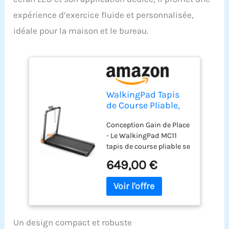
expérience d’exercice fluide et personnalisée,
idéale pour la maison et le bureau.
WalkingPad Tapis
de Course Pliable,
Silencieux Tapis de
Conception Gain de Place
Marche avec
- Le WalkingPad MC11
Guidon pour
tapis de course pliable se
Maison et Bureau,
distingue par son design
Pliage Vertical,
649,00 €
à double pliage, se
Affichage LED,
métamorphosant
Aucune Assemblée
aisément en une forme
Requise
fine et compacte aux
dimensions de 82,2 x
Un design compact et robuste
54,7 x 12,9 centimètres.